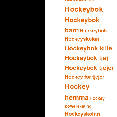
Hockeybok
Hockeybok
barn
Hockeybok
Hockeyskolan
Hockeybok kille
Hockeybok tjej
Hockeybok tjejer
Hockey för tjejer
Hockey
hemma
Hockey
powerskating
Hockeyskolan