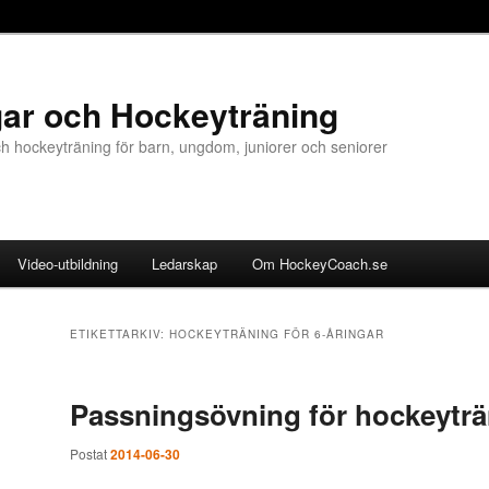
ar och Hockeyträning
 hockeyträning för barn, ungdom, juniorer och seniorer
Video-utbildning
Ledarskap
Om HockeyCoach.se
ETIKETTARKIV:
HOCKEYTRÄNING FÖR 6-ÅRINGAR
Passningsövning för hockeytr
Postat
2014-06-30