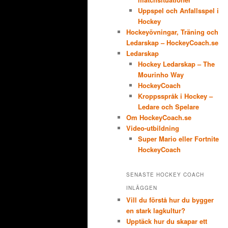
Uppspel och Anfallsspel i
Hockey
Hockeyövningar, Träning och
Ledarskap – HockeyCoach.se
Ledarskap
Hockey Ledarskap – The
Mourinho Way
HockeyCoach
Kroppsspråk i Hockey –
Ledare och Spelare
Om HockeyCoach.se
Video-utbildning
Super Mario eller Fortnite
HockeyCoach
SENASTE HOCKEY COACH
INLÄGGEN
Vill du förstå hur du bygger
en stark lagkultur?
Upptäck hur du skapar ett