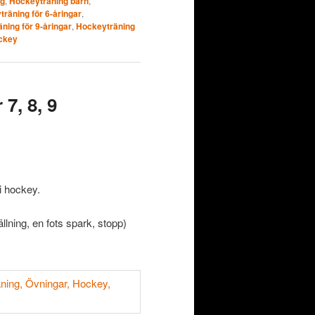
ng
,
Hockeyträning barn
,
räning för 6-åringar
,
ning för 9-åringar
,
Hockeyträning
ckey
7, 8, 9
i hockey.
lning, en fots spark, stopp)