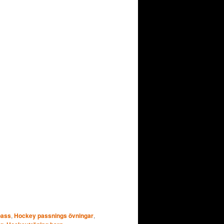
pass
,
Hockey passnings övningar
,