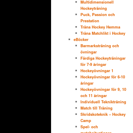
Multidimensionell
Hockeyträning
Puck, Passion och
Prestation
Träna Hockey Hemma
Träna Matchlikt i Hockey
eBöcker
Barmarksträning och
övningar
Färdiga Hockeyträningar
för 7-9 åringar
Hockeyövningar 1
Hockeyövningar för 6-10
åringar
Hockeyövningar för 9, 10
och 11 åringar
Individuell Teknikträning
Match till Träning
Skridskoteknik – Hockey
Camp
Spel- och
matchsituationer