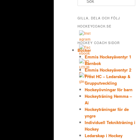
ö
k
GILLA, DELA OCH FÖLJ
HOCKEYCOACH.SE
HOCKEY COACH SIDOR
Böcker
Emmis Hockeyäventyr 1
Barnbok
Emmis Hockeyäventyr 2
Frost HC – Ledarskap &
Grupputveckling
Hockeyövningar för barn
Hockeyträning Hemma –
Ai
Hockeyträningar för de
yngre
Individuell Teknikträning i
Hockey
Ledarskap i Hockey