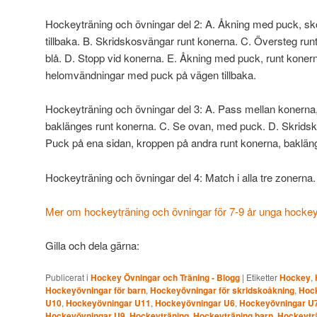
Hockeyträning och övningar del 2: A. Åkning med puck, skot
tillbaka. B. Skridskosvängar runt konerna. C. Översteg runt
blå. D. Stopp vid konerna. E. Åkning med puck, runt konerna
helomvändningar med puck på vägen tillbaka.
Hockeyträning och övningar del 3: A. Pass mellan konerna,
baklänges runt konerna. C. Se ovan, med puck. D. Skridsk
Puck på ena sidan, kroppen på andra runt konerna, bakläng
Hockeyträning och övningar del 4: Match i alla tre zonerna.
Mer om hockeyträning och övningar för 7-9 år unga hockeys
Gilla och dela gärna:
Publicerat i
Hockey Övningar och Träning - Blogg
|
Etiketter
Hockey
,
Hockeyövningar för barn
,
Hockeyövningar för skridskoåkning
,
Hock
U10
,
Hockeyövningar U11
,
Hockeyövningar U6
,
Hockeyövningar U
Hockeyövningar U9
,
Hockeyträning
,
Hockeyträning barn
,
Hockeyträ