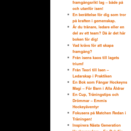
framgångsrikt lag – både på
och utanför isen!
En berättelse för dig som tror
på kraften i gemenskap.
Är du tränare, ledare eller en
del av ett team? Då är det här
boken för dig!
Vad krävs för att skapa
framgång?
Från isens kaos till lagets
triumf
Från Teori till Isen –
Ledarskap i Praktiken
En Bok som Fångar Hockeyns
Magi – För Barn i Alla Åldrar
En Cup, Träningstips och
Drömmar – Emmis
Hockeyäventyr
Fokusera på Matchen Redan i
Träningen!
Inspirera Nästa Generation