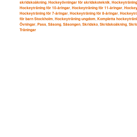
skridskoåkning
,
Hockeyövningar för skridskoteknik
,
Hockeytränin
Hockeyträning för 10-åringar
,
Hockeyträning för 11-åringar
,
Hockeyt
Hockeyträning för 7-åringar
,
Hockeyträning för 8-åringar
,
Hockeyträ
för barn Stockholm
,
Hockeyträning ungdom
,
Kompletta hockeyträn
Övningar
,
Pass
,
Säsong
,
Säsongen
,
Skridsko
,
Skridskoåkning
,
Skri
Träningar