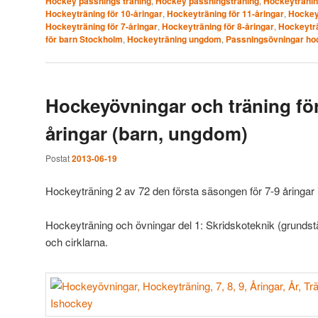
Hockey passnings träning
,
Hockey passningsträning
,
Hockeyträni
Hockeyträning för 10-åringar
,
Hockeyträning för 11-åringar
,
Hockeyt
Hockeyträning för 7-åringar
,
Hockeyträning för 8-åringar
,
Hockeyträ
för barn Stockholm
,
Hockeyträning ungdom
,
Passningsövningar ho
Hockeyövningar och träning för 
åringar (barn, ungdom)
Postat
2013-06-19
Hockeyträning 2 av 72 den första säsongen för 7-9 åringar 
Hockeyträning och övningar del 1: Skridskoteknik (grundstäl
och cirklarna.