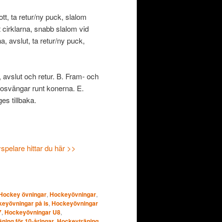
t, ta retur/ny puck, slalom
 cirklarna, snabb slalom vid
, avslut, ta retur/ny puck,
 avslut och retur. B. Fram- och
osvängar runt konerna. E.
es tillbaka.
pelare hittar du här >>
Hockey övningar
,
Hockeyövningar
,
eyövningar på is
,
Hockeyövningar
7
,
Hockeyövningar U8
,
ning för 10-åringar
,
Hockeyträning