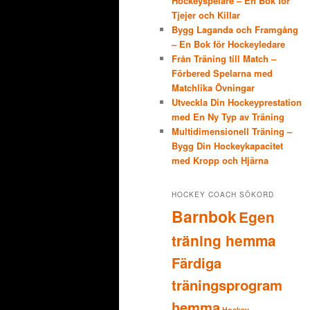
Hockeyspelare – En Bok för
Tjejer och Killar
Bygg Laganda och Framgång
– En Bok för Hockeyledare
Från Träning till Match –
Förbered Spelarna med
Matchlika Övningar
Utveckla Din Hockeyprestation
med En Ny Typ av Träning
Multidimensionell Träning –
Bygg Din Hockeykapacitet
med Kropp och Hjärna
HOCKEY COACH SÖKORD
Barnbok
Egen
träning hemma
Färdiga
träningsprogram
hemma
Hockey