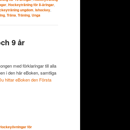
ngar
,
Hockeyträning för 8-åringar
,
ckeyträning ungdom
,
Ishockey
,
ing
,
Träna
,
Träning
,
Unga
ch 9 år
ngen med förklaringar till alla
en i den här eBoken, samtliga
Du hittar eBoken den Första
Hockeyövningar för