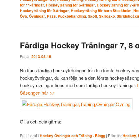
för 11-åringar
,
Hockeyträning för 6-åringar
,
Hockeyträning för 7-åri
Hockeyträning för 9-åringar
,
Hockeyträning för barn Stockholm
,
Ho
Öva
,
Övningar
,
Pass
,
Puckbehandling
,
Skott
,
Skridsko
,
Skridskoåkn
Färdiga Hockey Träningar 7, 8 o
Postat
2013-05-19
Nu finns färdiga hockeyträningar, för den första hockey säso
hockeyövningar, du kan följa hela den första hockeysäsong
hockey övningar finns med som färdiga hockey träningar.
Säsongen här >>
Gilla och dela gärna:
Publicerat i
Hockey Övningar och Träning - Blogg
|
Etiketter
Hockey
,