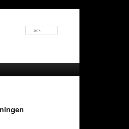
Sök
äningen