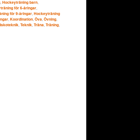
g
,
Hockeyträning barn
,
räning för 6-åringar
,
ning för 9-åringar
,
Hockeyträning
ingar
,
Koordination
,
Öva
,
Övning
,
dskoteknik
,
Teknik
,
Träna
,
Träning
,