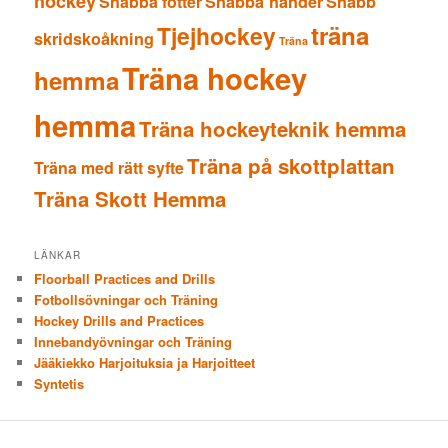
hockey
Snabba fötter
Snabba händer
Snabb
träna
Tjejhockey
skridskoåkning
Träna
Träna hockey
hemma
hemma
Träna hockeyteknik hemma
Träna på skottplattan
Träna med rätt syfte
Träna Skott Hemma
LÄNKAR
Floorball Practices and Drills
Fotbollsövningar och Träning
Hockey Drills and Practices
Innebandyövningar och Träning
Jääkiekko Harjoituksia ja Harjoitteet
Syntetis