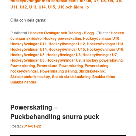
Hockeyövningar med skridskoteknik för U6, U7, U8, U9, U10,
U11, U12, U13, U14, U15, U16 och äldre >>
Gilla och dela gärna:
Publicerat i
Hockey Övningar och Träning - Blogg
|
Etiketter
Hockey
övningar skridsko
,
Hockey powerskating
,
Hockeyövningar U10
,
Hockeyövningar U11
,
Hockeyövningar U12
,
Hockeyövningar U13
,
Hockeyövningar U14
,
Hockeyövningar U15
,
Hockeyövningar U16
,
Hockeyövningar U5
,
Hockeyövningar U6
,
Hockeyövningar U7
,
Hockeyövningar U8
,
Hockeyövningar U9
,
Ishockey powerskating
,
Power skating
,
Powerskate
,
Powerskating
,
Powerskating
hockeyövningar
,
Powerskating träning
,
Skridskoteknik
,
Skridskoteknik hockey
,
Snabb skridskoåkning
,
Snabba fötter
,
Snabba händer
Powerskating –
Puckbehandling snurra puck
Postat
2016-01-22