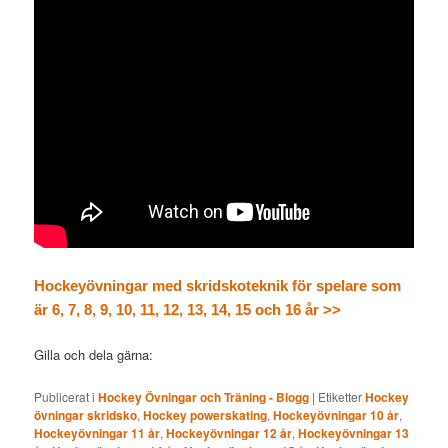
Hockeyövningar med skridskoteknik för spelare som
är 6, 7, 8, 9, 10, 11, 12, 13, 14, 15 och 16 år >>
Gilla och dela gärna:
Publicerat i
Hockey Övningar och Träning - Blogg
|
Etiketter
Hockey
övningar skridsko
,
Hockey powerskating
,
Hockeyövningar 10 år
,
Hockeyövningar 11 år
,
Hockeyövningar 12 år
,
Hockeyövningar 13