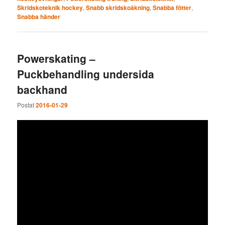
Skridskoteknik hockey
,
Snabb skridskoåkning
,
Snabba fötter
,
Snabba händer
Powerskating –
Puckbehandling undersida
backhand
Postat
2016-01-29