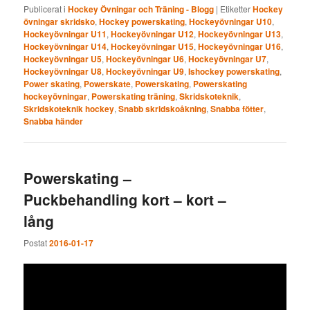
Publicerat i
Hockey Övningar och Träning - Blogg
|
Etiketter
Hockey
övningar skridsko
,
Hockey powerskating
,
Hockeyövningar U10
,
Hockeyövningar U11
,
Hockeyövningar U12
,
Hockeyövningar U13
,
Hockeyövningar U14
,
Hockeyövningar U15
,
Hockeyövningar U16
,
Hockeyövningar U5
,
Hockeyövningar U6
,
Hockeyövningar U7
,
Hockeyövningar U8
,
Hockeyövningar U9
,
Ishockey powerskating
,
Power skating
,
Powerskate
,
Powerskating
,
Powerskating
hockeyövningar
,
Powerskating träning
,
Skridskoteknik
,
Skridskoteknik hockey
,
Snabb skridskoåkning
,
Snabba fötter
,
Snabba händer
Powerskating –
Puckbehandling kort – kort –
lång
Postat
2016-01-17