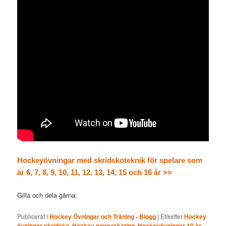
Hockeyövningar med skridskoteknik för spelare som
är 6, 7, 8, 9, 10, 11, 12, 13, 14, 15 och 16 år >>
Gilla och dela gärna:
Publicerat i
Hockey Övningar och Träning - Blogg
|
Etiketter
Hockey
övningar skridsko
,
Hockey powerskating
,
Hockeyövningar 10 år
,