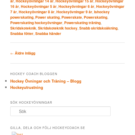
år
,
Hockeyövningar 14 år
,
Hockeyövningar 15 år
,
Hockeyövningar
16 år
,
Hockeyövningar 5 år
,
Hockeyövningar 6 år
,
Hockeyövningar
7 år
,
Hockeyövningar 8 år
,
Hockeyövningar 9 år
,
Ishockey
powerskating
,
Power skating
,
Powerskate
,
Powerskating
,
Powerskating hockeyövningar
,
Powerskating träning
,
Skridskoteknik
,
Skridskoteknik hockey
,
Snabb skridskoåkning
,
Snabba fötter
,
Snabba händer
Inläggsnavigering
←
Äldre inlägg
HOCKEY COACH BLOGGEN
Hockey Övningar och Träning – Blogg
Hockeyutrustning
SÖK HOCKEYÖVNINGAR
S
ö
k
GILLA, DELA OCH FÖLJ HOCKEYCOACH.SE