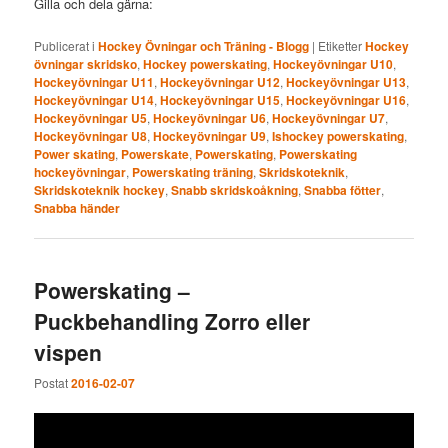
Gilla och dela gärna:
Publicerat i
Hockey Övningar och Träning - Blogg
|
Etiketter
Hockey
övningar skridsko
,
Hockey powerskating
,
Hockeyövningar U10
,
Hockeyövningar U11
,
Hockeyövningar U12
,
Hockeyövningar U13
,
Hockeyövningar U14
,
Hockeyövningar U15
,
Hockeyövningar U16
,
Hockeyövningar U5
,
Hockeyövningar U6
,
Hockeyövningar U7
,
Hockeyövningar U8
,
Hockeyövningar U9
,
Ishockey powerskating
,
Power skating
,
Powerskate
,
Powerskating
,
Powerskating
hockeyövningar
,
Powerskating träning
,
Skridskoteknik
,
Skridskoteknik hockey
,
Snabb skridskoåkning
,
Snabba fötter
,
Snabba händer
Powerskating –
Puckbehandling Zorro eller
vispen
Postat
2016-02-07