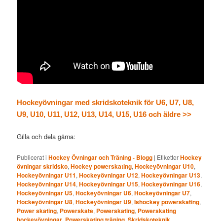
Hockeyövningar med skridskoteknik för U6, U7, U8,
U9, U10, U11, U12, U13, U14, U15, U16 och äldre >>
Gilla och dela gärna:
Publicerat i
Hockey Övningar och Träning - Blogg
|
Etiketter
Hockey
övningar skridsko
,
Hockey powerskating
,
Hockeyövningar U10
,
Hockeyövningar U11
,
Hockeyövningar U12
,
Hockeyövningar U13
,
Hockeyövningar U14
,
Hockeyövningar U15
,
Hockeyövningar U16
,
Hockeyövningar U5
,
Hockeyövningar U6
,
Hockeyövningar U7
,
Hockeyövningar U8
,
Hockeyövningar U9
,
Ishockey powerskating
,
Power skating
,
Powerskate
,
Powerskating
,
Powerskating
hockeyövningar
,
Powerskating träning
,
Skridskoteknik
,