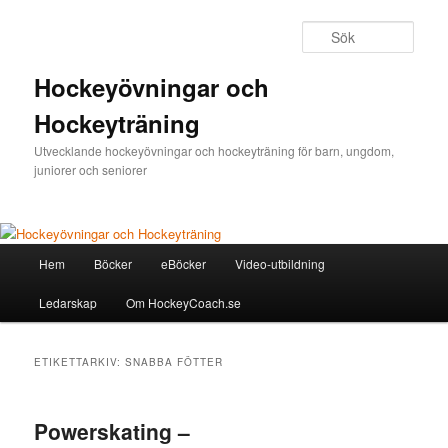
Sök
Hockeyövningar och
Hockeyträning
Utvecklande hockeyövningar och hockeyträning för barn, ungdom,
juniorer och seniorer
Huvudmeny
Hem
Böcker
eBöcker
Video-utbildning
Hoppa
Hoppa
Ledarskap
Om HockeyCoach.se
till
till
huvudinnehåll
sekundärt
ETIKETTARKIV:
SNABBA FÖTTER
innehåll
Powerskating –