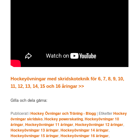
Hockeyövningar med skridskoteknik för 6, 7, 8, 9, 10,
11, 12, 13, 14, 15 och 16 åringar >>
Gilla och dela gärna:
Publicerat i
Hockey Övningar och Träning - Blogg
|
Etiketter
Hockey
övningar skridsko
,
Hockey powerskating
,
Hockeyövningar 10
åringar
,
Hockeyövningar 11 åringar
,
Hockeyövningar 12 åringar
,
Hockeyövningar 13 åringar
,
Hockeyövningar 14 åringar
,
Hockeyövningar 15 åringar
,
Hockeyövningar 16 åringar
,