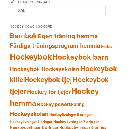
SÖK HOCKEYÖVNINGAR
S
ö
k
HOCKEY COACH SÖKORD
Barnbok
Egen träning hemma
Färdiga träningsprogram hemma
Hockey
Hockeybok
Hockeybok barn
Hockeybok
Hockeybok Hockeyskolan
kille
Hockeybok tjej
Hockeybok
Hockey
tjejer
Hockey för tjejer
hemma
Hockey powerskating
Hockeyskolan
Hockeyövningar 5 åringar
Hockeyövningar 7 åringar
Hockeyövningar 6 åringar
Hockeyövningar 8 åringar
Hockeyövningar 9 åringar