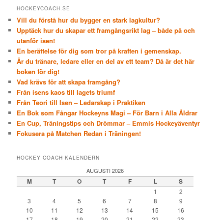
HOCKEYCOACH.SE
Vill du förstå hur du bygger en stark lagkultur?
Upptäck hur du skapar ett framgångsrikt lag – både på och
utanför isen!
En berättelse för dig som tror på kraften i gemenskap.
Är du tränare, ledare eller en del av ett team? Då är det här
boken för dig!
Vad krävs för att skapa framgång?
Från isens kaos till lagets triumf
Från Teori till Isen – Ledarskap i Praktiken
En Bok som Fångar Hockeyns Magi – För Barn i Alla Åldrar
En Cup, Träningstips och Drömmar – Emmis Hockeyäventyr
Fokusera på Matchen Redan i Träningen!
HOCKEY COACH KALENDERN
AUGUSTI 2026
M
T
O
T
F
L
S
1
2
3
4
5
6
7
8
9
10
11
12
13
14
15
16
17
18
19
20
21
22
23