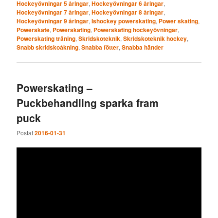
Hockeyövningar 5 åringar
,
Hockeyövningar 6 åringar
,
Hockeyövningar 7 åringar
,
Hockeyövningar 8 åringar
,
Hockeyövningar 9 åringar
,
Ishockey powerskating
,
Power skating
,
Powerskate
,
Powerskating
,
Powerskating hockeyövningar
,
Powerskating träning
,
Skridskoteknik
,
Skridskoteknik hockey
,
Snabb skridskoåkning
,
Snabba fötter
,
Snabba händer
Powerskating –
Puckbehandling sparka fram
puck
Postat
2016-01-31