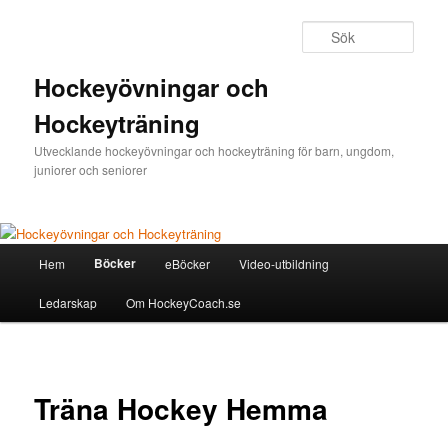
Sök
Hockeyövningar och
Hockeyträning
Utvecklande hockeyövningar och hockeyträning för barn, ungdom,
juniorer och seniorer
Huvudmeny
Böcker
Hem
eBöcker
Video-utbildning
Hoppa
Ledarskap
Om HockeyCoach.se
till
huvudinnehåll
Träna Hockey Hemma