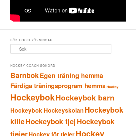
SÖK HOCKEYÖVNINGAR
S
ö
k
HOCKEY COACH SÖKORD
Barnbok
Egen träning hemma
Färdiga träningsprogram hemma
Hockey
Hockeybok
Hockeybok barn
Hockeybok
Hockeybok Hockeyskolan
kille
Hockeybok tjej
Hockeybok
Hockey
tjejer
Hockey för tjejer