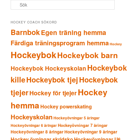
S
ö
k
HOCKEY COACH SÖKORD
Barnbok
Egen träning hemma
Färdiga träningsprogram hemma
Hockey
Hockeybok
Hockeybok barn
Hockeybok
Hockeybok Hockeyskolan
kille
Hockeybok tjej
Hockeybok
Hockey
tjejer
Hockey för tjejer
hemma
Hockey powerskating
Hockeyskolan
Hockeyövningar 5 åringar
Hockeyövningar 7 åringar
Hockeyövningar 6 åringar
Hockeyövningar 8 åringar
Hockeyövningar 9 åringar
Hockey övningar skridsko
Hockeyövningar U6