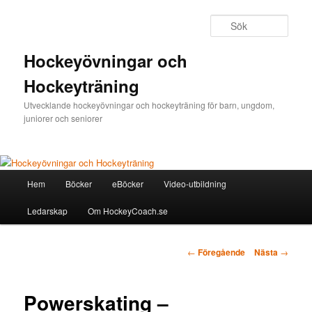
Sök
Hockeyövningar och
Hockeyträning
Utvecklande hockeyövningar och hockeyträning för barn, ungdom,
juniorer och seniorer
Huvudmeny
Hem
Böcker
eBöcker
Video-utbildning
Hoppa
Ledarskap
Om HockeyCoach.se
till
huvudinnehåll
Inläggsnavigering
←
Föregående
Nästa
→
Powerskating –