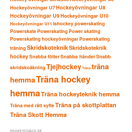
Hockeyövningar U8
Hockeyövningar U7
Hockeyövningar U9
Hockeyövningar U10
Ishockey powerskating
Hockeyövningar U11
Powerskate
Powerskating
Power skating
Powerskating hockeyövningar
Powerskating
Skridskoteknik
Skridskoteknik
träning
hockey
Snabba fötter
Snabba händer
Snabb
träna
Tjejhockey
skridskoåkning
Träna
Träna hockey
hemma
hemma
Träna hockeyteknik hemma
Träna på skottplattan
Träna med rätt syfte
Träna Skott Hemma
HOCKEYCOACH.SE