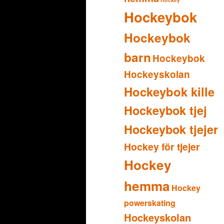
Hockeybok
Hockeybok
barn
Hockeybok
Hockeyskolan
Hockeybok kille
Hockeybok tjej
Hockeybok tjejer
Hockey för tjejer
Hockey
hemma
Hockey
powerskating
Hockeyskolan