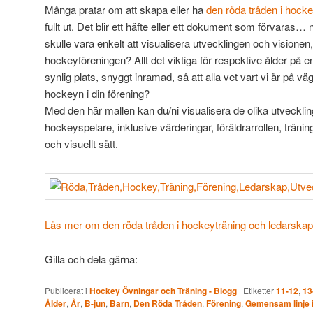
Många pratar om att skapa eller ha
den röda tråden i hock
fullt ut. Det blir ett häfte eller ett dokument som förvara
skulle vara enkelt att visualisera utvecklingen och visione
hockeyföreningen? Allt det viktiga för respektive ålder på 
synlig plats, snyggt inramad, så att alla vet vart vi är på väg
hockeyn i din förening?
Med den här mallen kan du/ni visualisera de olika utveckli
hockeyspelare, inklusive värderingar, föräldrarrollen, tränin
och visuellt sätt.
Läs mer om den röda tråden i hockeyträning och ledarska
Gilla och dela gärna:
Publicerat i
Hockey Övningar och Träning - Blogg
|
Etiketter
11-12
,
13
Ålder
,
År
,
B-jun
,
Barn
,
Den Röda Tråden
,
Förening
,
Gemensam linje 