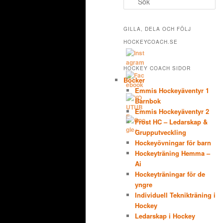
ö
k
GILLA, DELA OCH FÖLJ
HOCKEYCOACH.SE
HOCKEY COACH SIDOR
Böcker
Emmis Hockeyäventyr 1
Barnbok
Emmis Hockeyäventyr 2
Frost HC – Ledarskap &
Grupputveckling
Hockeyövningar för barn
Hockeyträning Hemma –
Ai
Hockeyträningar för de
yngre
Individuell Teknikträning i
Hockey
Ledarskap i Hockey