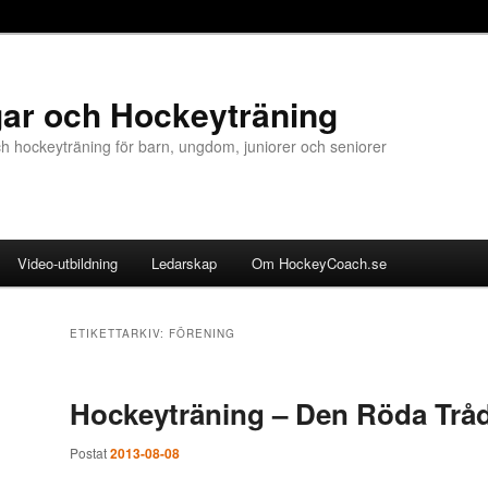
ar och Hockeyträning
 hockeyträning för barn, ungdom, juniorer och seniorer
Video-utbildning
Ledarskap
Om HockeyCoach.se
ETIKETTARKIV:
FÖRENING
Hockeyträning – Den Röda Trå
Postat
2013-08-08