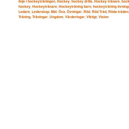
linje i hockeyträningen
,
Hockey
,
hockey drills
,
Hockey tränare
,
hock
hockey
,
Hockeytränare
,
Hockeyträning barn
,
hockeyträning övning
Ledare
,
Ledarskap
,
Mål
,
Öva
,
Övningar
,
Röd
,
Röd Tråd
,
Röda tråden
Träning
,
Träningar
,
Ungdom
,
Värderingar
,
Viktigt
,
Vision