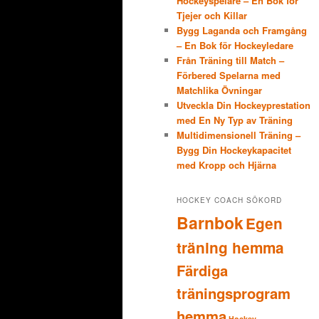
Hockeyspelare – En Bok för
Tjejer och Killar
Bygg Laganda och Framgång
– En Bok för Hockeyledare
Från Träning till Match –
Förbered Spelarna med
Matchlika Övningar
Utveckla Din Hockeyprestation
med En Ny Typ av Träning
Multidimensionell Träning –
Bygg Din Hockeykapacitet
med Kropp och Hjärna
HOCKEY COACH SÖKORD
Barnbok
Egen
träning hemma
Färdiga
träningsprogram
hemma
Hockey