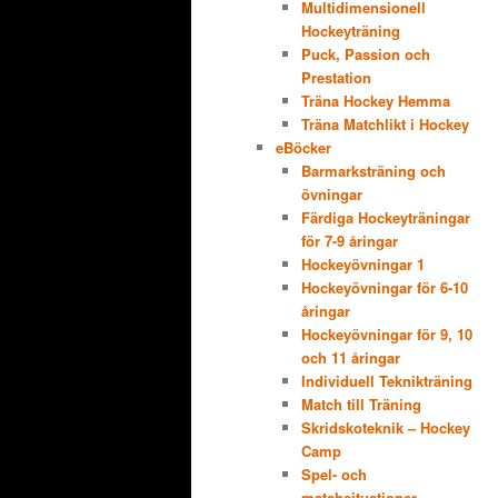
Multidimensionell
Hockeyträning
Puck, Passion och
Prestation
Träna Hockey Hemma
Träna Matchlikt i Hockey
eBöcker
Barmarksträning och
övningar
Färdiga Hockeyträningar
för 7-9 åringar
Hockeyövningar 1
Hockeyövningar för 6-10
åringar
Hockeyövningar för 9, 10
och 11 åringar
Individuell Teknikträning
Match till Träning
Skridskoteknik – Hockey
Camp
Spel- och
matchsituationer