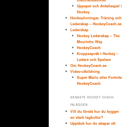
Uppspel och Anfallsspel i
Hockey
Hockeyövningar, Träning och
Ledarskap – HockeyCoach.se
Ledarskap
Hockey Ledarskap – The
Mourinho Way
HockeyCoach
Kroppsspråk i Hockey –
Ledare och Spelare
Om HockeyCoach.se
Video-utbildning
Super Mario eller Fortnite
HockeyCoach
SENASTE HOCKEY COACH
INLÄGGEN
Vill du förstå hur du bygger
en stark lagkultur?
Upptäck hur du skapar ett