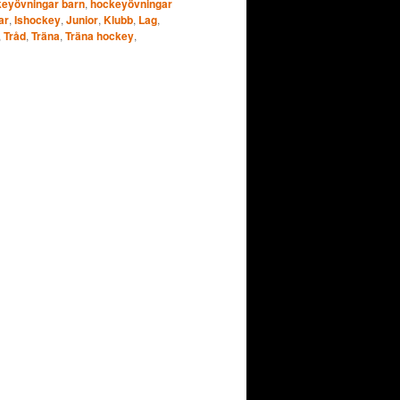
eyövningar barn
,
hockeyövningar
ar
,
Ishockey
,
Junior
,
Klubb
,
Lag
,
,
Tråd
,
Träna
,
Träna hockey
,