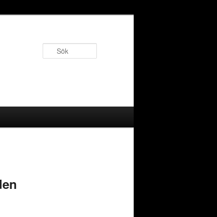
Sök
den