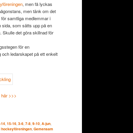
eyföreningen
, men få lyckas
s… någonstans, men tänk om det
n, för samtliga medlemmar i
en sida, som sätts upp på en
. Skulle det göra skillnad för
ngsstegen för en
g och ledarskapet på ett enkelt
p här >>>
-14
,
15-16
,
3-6
,
7-8
,
9-10
,
A-jun
,
i hockeyföreningen
,
Gemensam