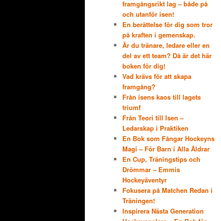
framgångsrikt lag – både på
och utanför isen!
En berättelse för dig som tror
på kraften i gemenskap.
Är du tränare, ledare eller en
del av ett team? Då är det här
boken för dig!
Vad krävs för att skapa
framgång?
Från isens kaos till lagets
triumf
Från Teori till Isen –
Ledarskap i Praktiken
En Bok som Fångar Hockeyns
Magi – För Barn i Alla Åldrar
En Cup, Träningstips och
Drömmar – Emmis
Hockeyäventyr
Fokusera på Matchen Redan i
Träningen!
Inspirera Nästa Generation