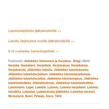
Luisteluharjoitteita jääkiekkoleiriltä >>
Luistelu harjoituksia nuorille jääkiekkoilijoille >>
6-10 vuotiaiden luisteluharjoitteet >>
Publicerat i
Jääkiekko Valmennus ja Harjoitus - Blogi
|
Märkt
Harjoita
,
Harjoitteet
,
Harjoittele
,
Harjoitukset
,
Harjoituksia
,
Harjoituksiin
,
Jääkiekko luistelu
,
Jääkiekko luisteluasento
,
Jääkiekko luisteluharjoitteet
,
Jääkiekko luisteluharjoituksia
,
Jääkiekko luisteluharjoitus
,
Jääkiekko luistelunopeus
,
Jääkiekko
luistelutekniikka
,
Jääkiekkokoulu
,
Jääkiekon luistelutekniikka
,
Lamminaho
,
Lapsi
,
Luistele
,
Luistelu
,
Luistelu harjoitteet
,
Luistelu
tekniikka
,
Luistelua
,
Luistelukoulu jääkiekko
,
Luistelun mestari
,
Menestyvä
,
Nuori
,
Pelaaja
,
Stara
,
Tähti