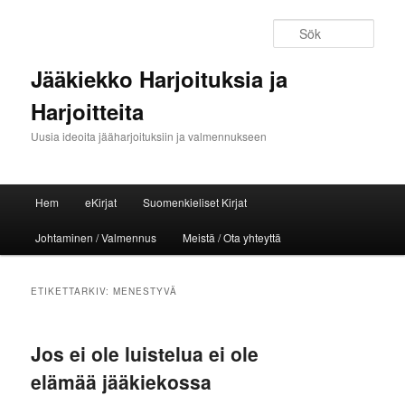
Sök
Jääkiekko Harjoituksia ja
Harjoitteita
Uusia ideoita jääharjoituksiin ja valmennukseen
Huvudmeny
Hem
eKirjat
Suomenkieliset Kirjat
Hoppa till huvudinnehåll
Hoppa till sekundärt innehåll
Johtaminen / Valmennus
Meistä / Ota yhteyttä
ETIKETTARKIV:
MENESTYVÄ
Jos ei ole luistelua ei ole
elämää jääkiekossa