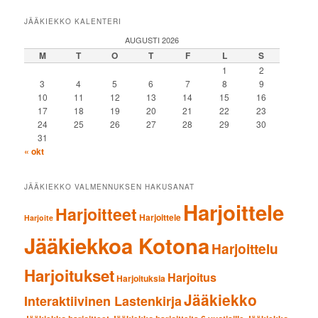
JÄÄKIEKKO KALENTERI
AUGUSTI 2026
M
T
O
T
F
L
S
1
2
3
4
5
6
7
8
9
10
11
12
13
14
15
16
17
18
19
20
21
22
23
24
25
26
27
28
29
30
31
« okt
JÄÄKIEKKO VALMENNUKSEN HAKUSANAT
Harjoittele
Harjoitteet
Harjoittele
Harjoite
Jääkiekkoa Kotona
Harjoittelu
Harjoitukset
Harjoitus
Harjoituksia
Jääkiekko
Interaktiivinen Lastenkirja