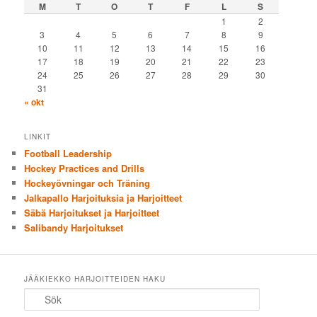
M
T
O
T
F
L
S
1
2
3
4
5
6
7
8
9
10
11
12
13
14
15
16
17
18
19
20
21
22
23
24
25
26
27
28
29
30
31
« okt
LINKIT
Football Leadership
Hockey Practices and Drills
Hockeyövningar och Träning
Jalkapallo Harjoituksia ja Harjoitteet
Säbä Harjoitukset ja Harjoitteet
Salibandy Harjoitukset
JÄÄKIEKKO HARJOITTEIDEN HAKU
Sök