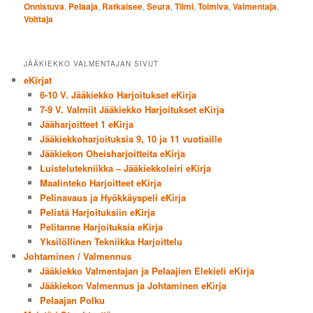
Onnistuva
,
Pelaaja
,
Ratkaisee
,
Seura
,
Tiimi
,
Toimiva
,
Valmentaja
,
Voittaja
JÄÄKIEKKO VALMENTAJAN SIVUT
eKirjat
6-10 V. Jääkiekko Harjoitukset eKirja
7-9 V. Valmiit Jääkiekko Harjoitukset eKirja
Jääharjoitteet 1 eKirja
Jääkiekkoharjoituksia 9, 10 ja 11 vuotiaille
Jääkiekon Oheisharjoitteita eKirja
Luistelutekniikka – Jääkiekkoleiri eKirja
Maalinteko Harjoitteet eKirja
Pelinavaus ja Hyökkäyspeli eKirja
Pelistä Harjoituksiin eKirja
Pelitanne Harjoituksia eKirja
Yksilöllinen Tekniikka Harjoittelu
Johtaminen / Valmennus
Jääkiekko Valmentajan ja Pelaajien Elekieli eKirja
Jääkiekon Valmennus ja Johtaminen eKirja
Pelaajan Polku