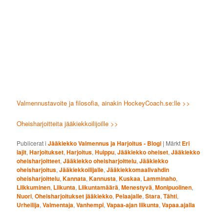
Valmennustavoite ja filosofia, ainakin HockeyCoach.se:lle >>
Oheisharjoitteita jääkiekkoilijoille >>
Publicerat i
Jääkiekko Valmennus ja Harjoitus - Blogi
|
Märkt
Eri
lajit
,
Harjoitukset
,
Harjoitus
,
Huippu
,
Jääkiekko oheiset
,
Jääkiekko
oheisharjoitteet
,
Jääkiekko oheisharjoittelu
,
Jääkiekko
oheisharjoitus
,
Jääkiekkoilijalle
,
Jääkiekkomaalivahdin
oheisharjoittelu
,
Kannata
,
Kannusta
,
Kuskaa
,
Lamminaho
,
Liikkuminen
,
Liikunta
,
Liikuntamäärä
,
Menestyvä
,
Monipuolinen
,
Nuori
,
Oheisharjoitukset jääkiekko
,
Pelaajalle
,
Stara
,
Tähti
,
Urheilija
,
Valmentaja
,
Vanhempi
,
Vapaa-ajan liikunta
,
Vapaa.ajalla