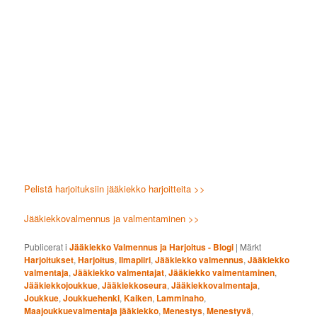
Pelistä harjoituksiin jääkiekko harjoitteita >>
Jääkiekkovalmennus ja valmentaminen >>
Publicerat i
Jääkiekko Valmennus ja Harjoitus - Blogi
|
Märkt
Harjoitukset
,
Harjoitus
,
Ilmapiiri
,
Jääkiekko valmennus
,
Jääkiekko
valmentaja
,
Jääkiekko valmentajat
,
Jääkiekko valmentaminen
,
Jääkiekkojoukkue
,
Jääkiekkoseura
,
Jääkiekkovalmentaja
,
Joukkue
,
Joukkuehenki
,
Kaiken
,
Lamminaho
,
Maajoukkuevalmentaja jääkiekko
,
Menestys
,
Menestyvä
,