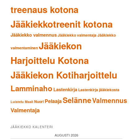
treenaus kotona
Jääkiekkotreenit kotona
Jääkiekko valmennus
Jääkiekko valmentaja
Jääkiekko
Jääkiekon
valmentaminen
Harjoittelu Kotona
Jääkiekon Kotiharjoittelu
Lamminaho
Lastenkirja
Lastenkirja jääkiekosta
Selänne
Valmennus
Pelaaja
Nuori
Luistelu
Maali
Valmentaja
JÄÄKIEKKO KALENTERI
AUGUSTI 2026