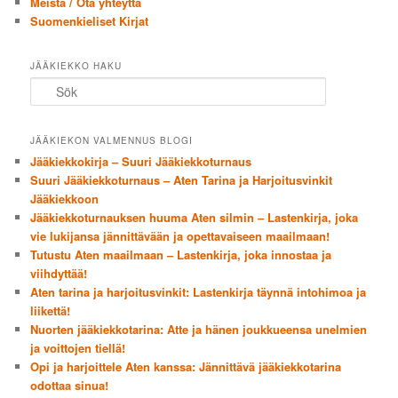
Meistä / Ota yhteyttä
Suomenkieliset Kirjat
JÄÄKIEKKO HAKU
Sök
JÄÄKIEKON VALMENNUS BLOGI
Jääkiekkokirja – Suuri Jääkiekkoturnaus
Suuri Jääkiekkoturnaus – Aten Tarina ja Harjoitusvinkit
Jääkiekkoon
Jääkiekkoturnauksen huuma Aten silmin – Lastenkirja, joka
vie lukijansa jännittävään ja opettavaiseen maailmaan!
Tutustu Aten maailmaan – Lastenkirja, joka innostaa ja
viihdyttää!
Aten tarina ja harjoitusvinkit: Lastenkirja täynnä intohimoa ja
liikettä!
Nuorten jääkiekkotarina: Atte ja hänen joukkueensa unelmien
ja voittojen tiellä!
Opi ja harjoittele Aten kanssa: Jännittävä jääkiekkotarina
odottaa sinua!