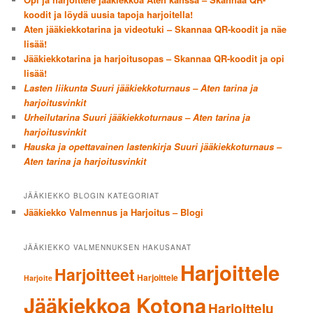
koodit ja löydä uusia tapoja harjoitella!
Aten jääkiekkotarina ja videotuki – Skannaa QR-koodit ja näe
lisää!
Jääkiekkotarina ja harjoitusopas – Skannaa QR-koodit ja opi
lisää!
Lasten liikunta Suuri jääkiekkoturnaus – Aten tarina ja
harjoitusvinkit
Urheilutarina Suuri jääkiekkoturnaus – Aten tarina ja
harjoitusvinkit
Hauska ja opettavainen lastenkirja Suuri jääkiekkoturnaus –
Aten tarina ja harjoitusvinkit
JÄÄKIEKKO BLOGIN KATEGORIAT
Jääkiekko Valmennus ja Harjoitus – Blogi
JÄÄKIEKKO VALMENNUKSEN HAKUSANAT
Harjoittele
Harjoitteet
Harjoittele
Harjoite
Jääkiekkoa Kotona
Harjoittelu