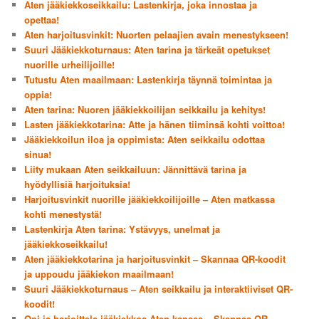
Aten jääkiekkoseikkailu: Lastenkirja, joka innostaa ja
opettaa!
Aten harjoitusvinkit: Nuorten pelaajien avain menestykseen!
Suuri Jääkiekkoturnaus: Aten tarina ja tärkeät opetukset
nuorille urheilijoille!
Tutustu Aten maailmaan: Lastenkirja täynnä toimintaa ja
oppia!
Aten tarina: Nuoren jääkiekkoilijan seikkailu ja kehitys!
Lasten jääkiekkotarina: Atte ja hänen tiiminsä kohti voittoa!
Jääkiekkoilun iloa ja oppimista: Aten seikkailu odottaa
sinua!
Liity mukaan Aten seikkailuun: Jännittävä tarina ja
hyödyllisiä harjoituksia!
Harjoitusvinkit nuorille jääkiekkoilijoille – Aten matkassa
kohti menestystä!
Lastenkirja Aten tarina: Ystävyys, unelmat ja
jääkiekkoseikkailu!
Aten jääkiekkotarina ja harjoitusvinkit – Skannaa QR-koodit
ja uppoudu jääkiekon maailmaan!
Suuri Jääkiekkoturnaus – Aten seikkailu ja interaktiiviset QR-
koodit!
Opi ja harjoittele jääkiekkoa Aten kanssa – Skannaa QR-