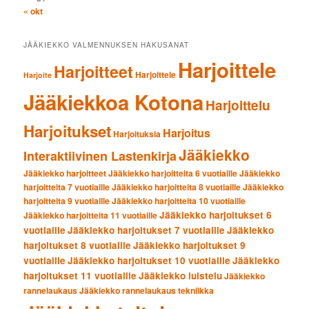
« okt
JÄÄKIEKKO VALMENNUKSEN HAKUSANAT
Harjoittele
Harjoitteet
Harjoittele
Harjoite
Jääkiekkoa Kotona
Harjoittelu
Harjoitukset
Harjoitus
Harjoituksia
Jääkiekko
Interaktiivinen Lastenkirja
Jääkiekko harjoitteet
Jääkiekko harjoitteita 6 vuotiaille
Jääkiekko
harjoitteita 7 vuotiaille
Jääkiekko harjoitteita 8 vuotiaille
Jääkiekko
harjoitteita 9 vuotiaille
Jääkiekko harjoitteita 10 vuotiaille
Jääkiekko harjoitukset 6
Jääkiekko harjoitteita 11 vuotiaille
vuotiaille
Jääkiekko harjoitukset 7 vuotiaille
Jääkiekko
harjoitukset 8 vuotiaille
Jääkiekko harjoitukset 9
vuotiaille
Jääkiekko harjoitukset 10 vuotiaille
Jääkiekko
harjoitukset 11 vuotiaille
Jääkiekko luistelu
Jääkiekko
rannelaukaus
Jääkiekko rannelaukaus tekniikka