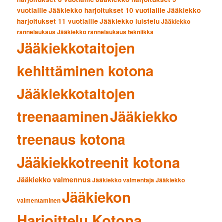
vuotiaille
Jääkiekko harjoitukset 10 vuotiaille
Jääkiekko
harjoitukset 11 vuotiaille
Jääkiekko luistelu
Jääkiekko
rannelaukaus
Jääkiekko rannelaukaus tekniikka
Jääkiekkotaitojen
kehittäminen kotona
Jääkiekkotaitojen
treenaaminen
Jääkiekko
treenaus kotona
Jääkiekkotreenit kotona
Jääkiekko valmennus
Jääkiekko valmentaja
Jääkiekko
Jääkiekon
valmentaminen
Harjoittelu Kotona