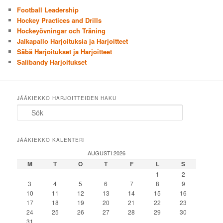
Football Leadership
Hockey Practices and Drills
Hockeyövningar och Träning
Jalkapallo Harjoituksia ja Harjoitteet
Säbä Harjoitukset ja Harjoitteet
Salibandy Harjoitukset
JÄÄKIEKKO HARJOITTEIDEN HAKU
Sök
JÄÄKIEKKO KALENTERI
AUGUSTI 2026
M
T
O
T
F
L
S
1
2
3
4
5
6
7
8
9
10
11
12
13
14
15
16
17
18
19
20
21
22
23
24
25
26
27
28
29
30
31