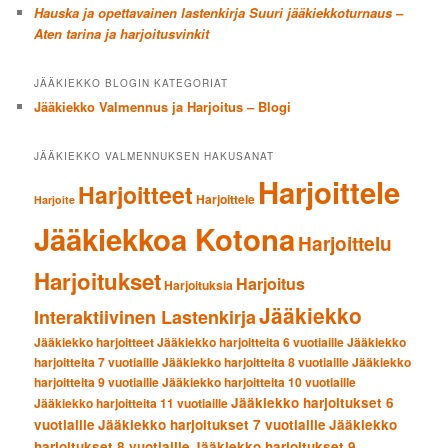
Hauska ja opettavainen lastenkirja Suuri jääkiekkoturnaus –
Aten tarina ja harjoitusvinkit
JÄÄKIEKKO BLOGIN KATEGORIAT
Jääkiekko Valmennus ja Harjoitus – Blogi
JÄÄKIEKKO VALMENNUKSEN HAKUSANAT
Harjoittele
Harjoitteet
Harjoittele
Harjoite
Jääkiekkoa Kotona
Harjoittelu
Harjoitukset
Harjoitus
Harjoituksia
Jääkiekko
Interaktiivinen Lastenkirja
Jääkiekko harjoitteet
Jääkiekko harjoitteita 6 vuotiaille
Jääkiekko
harjoitteita 7 vuotiaille
Jääkiekko harjoitteita 8 vuotiaille
Jääkiekko
harjoitteita 9 vuotiaille
Jääkiekko harjoitteita 10 vuotiaille
Jääkiekko harjoitukset 6
Jääkiekko harjoitteita 11 vuotiaille
vuotiaille
Jääkiekko harjoitukset 7 vuotiaille
Jääkiekko
harjoitukset 8 vuotiaille
Jääkiekko harjoitukset 9