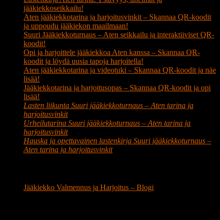
jääkiekkoseikkailu!
Aten jääkiekkotarina ja harjoitusvinkit – Skannaa QR-koodit
ja uppoudu jääkiekon maailmaan!
Suuri Jääkiekkoturnaus – Aten seikkailu ja interaktiiviset QR-
koodit!
Opi ja harjoittele jääkiekkoa Aten kanssa – Skannaa QR-
koodit ja löydä uusia tapoja harjoitella!
Aten jääkiekkotarina ja videotuki – Skannaa QR-koodit ja näe
lisää!
Jääkiekkotarina ja harjoitusopas – Skannaa QR-koodit ja opi
lisää!
Lasten liikunta Suuri jääkiekkoturnaus – Aten tarina ja
harjoitusvinkit
Urheilutarina Suuri jääkiekkoturnaus – Aten tarina ja
harjoitusvinkit
Hauska ja opettavainen lastenkirja Suuri jääkiekkoturnaus –
Aten tarina ja harjoitusvinkit
Jääkiekko Blogin Kategoriat
Jääkiekko Valmennus ja Harjoitus – Blogi
Jääkiekko Valmennuksen Hakusanat