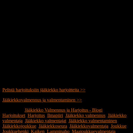
Pelistä harjoituksiin jääkiekko harjoitteita >>
Jääkiekkovalmennus ja valmentaminen >>
Publicerat i
Jääkiekko Valmennus ja Harjoitus - Blogi
|
Märkt
Harjoitukset
,
Harjoitus
,
Ilmapiiri
,
Jääkiekko valmennus
,
Jääkiekko
valmentaja
,
Jääkiekko valmentajat
,
Jääkiekko valmentaminen
,
Jääkiekkojoukkue
,
Jääkiekkoseura
,
Jääkiekkovalmentaja
,
Joukkue
,
Joukkuehenki
,
Kaiken
,
Lamminaho
,
Maajoukkuevalmentaja