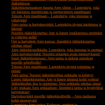
Jääkiekkoon
Jääkiekkoturnauksen huuma Aten silmin – Lastenkirja, joka
vie lukijansa jännittävään ja opettavaiseen maailmaan!
Tutustu Aten maailmaan – Lastenkirja, joka innostaa ja
viihdyttää!
Aten tarina ja harjoitusvinkit: Lastenkirja täynnä intohimoa ja
liikettä!
Nuorten jääkiekkotarina: Atte ja hänen joukkueensa unelmien
ja voittojen tiellä!
Opi ja harjoittele Aten kanssa: Jännittävä jääkiekkotarina
odottaa sinua!
Aten jääkiekkoseikkailu: Lastenkirja, joka innostaa ja opettaa!
Aten harjoitusvinkit: Nuorten pelaajien avain menestykseen!
Suuri Jääkiekkoturnaus: Aten tarina ja tärkeät opetukset
nuorille urheilijoille!
Tutustu Aten maailmaan: Lastenkirja täynnä toimintaa ja
oppia!
Aten tarina: Nuoren jääkiekkoilijan seikkailu ja kehitys!
Lasten jääkiekkotarina: Atte ja hänen tiiminsä kohti voittoa!
Jääkiekkoilun iloa ja oppimista: Aten seikkailu odottaa sinua!
Liity mukaan Aten seikkailuun: Jännittävä tarina ja hyödyllisiä
harjoituksia!
Harjoitusvinkit nuorille jääkiekkoilijoille – Aten matkassa
kohti menestystä!
Lastenkirja Aten tarina: Ystävyys, unelmat ja