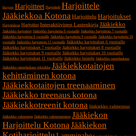
Harjoittele
Harjoitteet
Harjoittele
Harjoite
Jääkiekkoa Kotona
Harjoitukset
Harjoittelu
Jääkiekko
Interaktiivinen Lastenkirja
Harjoitus
Harjoituksia
Jääkiekko harjoitteet
Jääkiekko harjoitteita 6 vuotiaille
Jääkiekko harjoitteita 7 vuotiaille
Jääkiekko harjoitteita 8 vuotiaille
Jääkiekko harjoitteita 9 vuotiaille
Jääkiekko harjoitteita 10
Jääkiekko harjoitukset 6 vuotiaille
vuotiaille
Jääkiekko harjoitteita 11 vuotiaille
Jääkiekko harjoitukset 7 vuotiaille
Jääkiekko harjoitukset 8 vuotiaille
Jääkiekko harjoitukset 9 vuotiaille
Jääkiekko harjoitukset 10 vuotiaille
Jääkiekko harjoitukset 11 vuotiaille
Jääkiekko luistelu
Jääkiekko rannelaukaus
Jääkiekkotaitojen
Jääkiekko rannelaukaus tekniikka
kehittäminen kotona
Jääkiekkotaitojen treenaaminen
Jääkiekko treenaus kotona
Jääkiekkotreenit kotona
Jääkiekko valmennus
Jääkiekon
Jääkiekko valmentaja
Jääkiekko valmentaminen
Harjoittelu Kotona
Jääkiekon
Kotiharjoittelu
Lamminaho