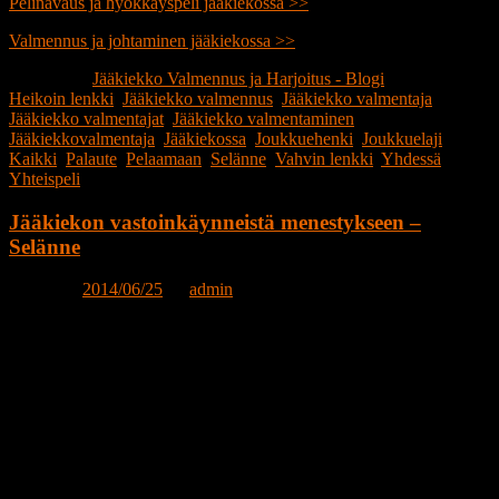
Pelinavaus ja hyökkäyspeli jääkiekossa >>
Valmennus ja johtaminen jääkiekossa >>
Publicerat i
Jääkiekko Valmennus ja Harjoitus - Blogi
|
Märkt
Heikoin lenkki
,
Jääkiekko valmennus
,
Jääkiekko valmentaja
,
Jääkiekko valmentajat
,
Jääkiekko valmentaminen
,
Jääkiekkovalmentaja
,
Jääkiekossa
,
Joukkuehenki
,
Joukkuelaji
,
Kaikki
,
Palaute
,
Pelaamaan
,
Selänne
,
Vahvin lenkki
,
Yhdessä
,
Yhteispeli
Jääkiekon vastoinkäynneistä menestykseen –
Selänne
Posted on
2014/06/25
by
admin