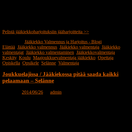
Pelistä jääkiekkoharjoituksiin jääharjoitteita >>
Publicerat i
Jääkiekko Valmennus ja Harjoitus - Blogi
|
Märkt
Elättää
,
Jääkiekko valmennus
,
Jääkiekko valmentaja
,
Jääkiekko
valmentajat
,
Jääkiekko valmentaminen
,
Jääkiekkovalmentaja
,
Keskity
,
Koulu
,
Maajoukkuevalmentaja jääkiekko
,
Opettaja
,
Opiskella
,
Opsikele
,
Selänne
,
Valmentaja
Joukkuelajissa / Jääkiekossa pitää saada kaikki
pelaamaan – Selänne
Posted on
2014/06/26
by
admin