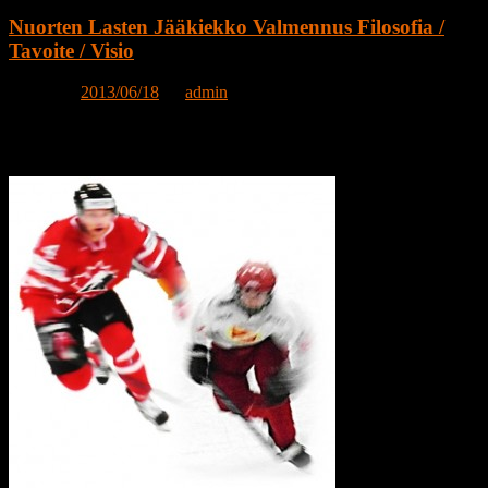
Nuorten Lasten Jääkiekko Valmennus Filosofia /
Tavoite / Visio
Posted on
2013/06/18
by
admin
”Yksilöllisesti taitavia luistelijoita ja luovia pelaajia, vahvalla
joukkuehengellä”