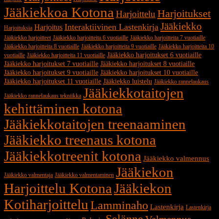
Jääkiekkoa Kotona
Harjoitukset
Harjoittelu
Jääkiekko
Interaktiivinen Lastenkirja
Harjoitus
Harjoituksia
Jääkiekko harjoitteet
Jääkiekko harjoitteita 6 vuotiaille
Jääkiekko harjoitteita 7 vuotiaille
Jääkiekko harjoitteita 8 vuotiaille
Jääkiekko harjoitteita 9 vuotiaille
Jääkiekko harjoitteita 10
Jääkiekko harjoitukset 6 vuotiaille
vuotiaille
Jääkiekko harjoitteita 11 vuotiaille
Jääkiekko harjoitukset 7 vuotiaille
Jääkiekko harjoitukset 8 vuotiaille
Jääkiekko harjoitukset 9 vuotiaille
Jääkiekko harjoitukset 10 vuotiaille
Jääkiekko harjoitukset 11 vuotiaille
Jääkiekko luistelu
Jääkiekko rannelaukaus
Jääkiekkotaitojen
Jääkiekko rannelaukaus tekniikka
kehittäminen kotona
Jääkiekkotaitojen treenaaminen
Jääkiekko treenaus kotona
Jääkiekkotreenit kotona
Jääkiekko valmennus
Jääkiekon
Jääkiekko valmentaja
Jääkiekko valmentaminen
Harjoittelu Kotona
Jääkiekon
Kotiharjoittelu
Lamminaho
Lastenkirja
Lastenkirja
Selänne