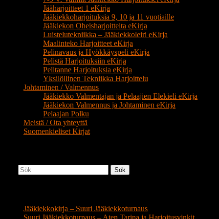
Jääharjoitteet 1 eKirja
Jääkiekkoharjoituksia 9, 10 ja 11 vuotiaille
Jääkiekon Oheisharjoitteita eKirja
Luistelutekniikka – Jääkiekkoleiri eKirja
Maalinteko Harjoitteet eKirja
Pelinavaus ja Hyökkäyspeli eKirja
Pelistä Harjoituksiin eKirja
Pelitanne Harjoituksia eKirja
Yksilöllinen Tekniikka Harjoittelu
Johtaminen / Valmennus
Jääkiekko Valmentajan ja Pelaajien Elekieli eKirja
Jääkiekon Valmennus ja Johtaminen eKirja
Pelaajan Polku
Meistä / Ota yhteyttä
Suomenkieliset Kirjat
Jääkiekko Haku
Sök
Jääkiekon Valmennus Blogi
Jääkiekkokirja – Suuri Jääkiekkoturnaus
Suuri Jääkiekkoturnaus – Aten Tarina ja Harjoitusvinkit