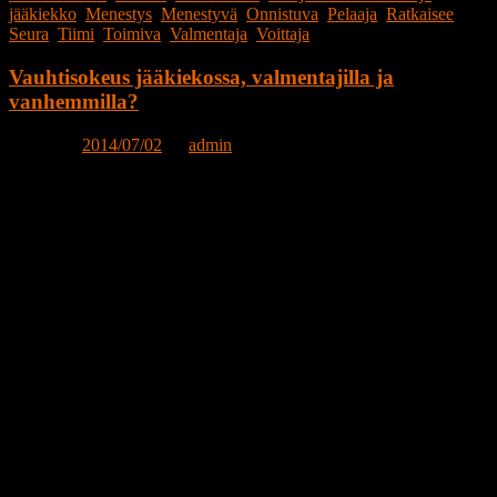
jääkiekko
,
Menestys
,
Menestyvä
,
Onnistuva
,
Pelaaja
,
Ratkaisee
,
Seura
,
Tiimi
,
Toimiva
,
Valmentaja
,
Voittaja
Vauhtisokeus jääkiekossa, valmentajilla ja
vanhemmilla?
Posted on
2014/07/02
by
admin