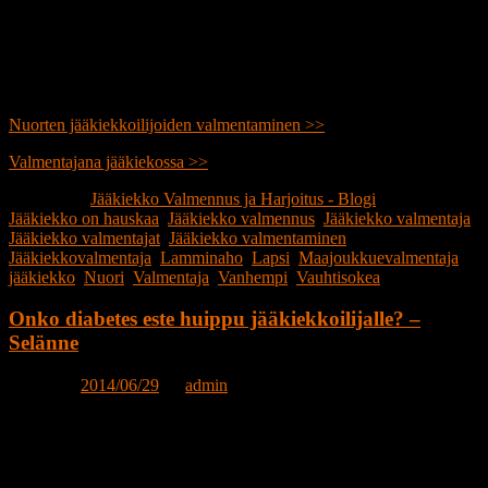
Nuorten jääkiekkoilijoiden valmentaminen >>
Valmentajana jääkiekossa >>
Publicerat i
Jääkiekko Valmennus ja Harjoitus - Blogi
|
Märkt
Jääkiekko on hauskaa
,
Jääkiekko valmennus
,
Jääkiekko valmentaja
,
Jääkiekko valmentajat
,
Jääkiekko valmentaminen
,
Jääkiekkovalmentaja
,
Lamminaho
,
Lapsi
,
Maajoukkuevalmentaja
jääkiekko
,
Nuori
,
Valmentaja
,
Vanhempi
,
Vauhtisokea
Onko diabetes este huippu jääkiekkoilijalle? –
Selänne
Posted on
2014/06/29
by
admin