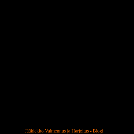
Publicerat i
Jääkiekko Valmennus ja Harjoitus - Blogi
|
Märkt