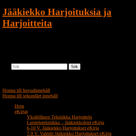
Jääkiekko Harjoituksia ja
Harjoitteita
Uusia ideoita jääharjoituksiin ja
valmennukseen
Sök
Huvudmeny
Hoppa till huvudinnehåll
Hoppa till sekundärt innehåll
Hem
eKirjat
Yksilöllinen Tekniikka Harjoittelu
Luistelutekniikka – Jääkiekkoleiri eKirja
6-10 V. Jääkiekko Harjoitukset eKirja
7-9 V. Valmiit Jääkiekko Harjoitukset eKirja