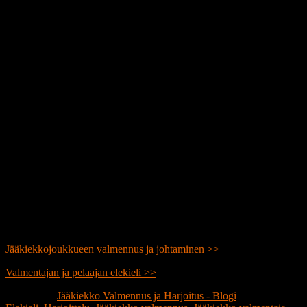
Jääkiekkojoukkueen valmennus ja johtaminen >>
Valmentajan ja pelaajan elekieli >>
Publicerat i
Jääkiekko Valmennus ja Harjoitus - Blogi
|
Märkt