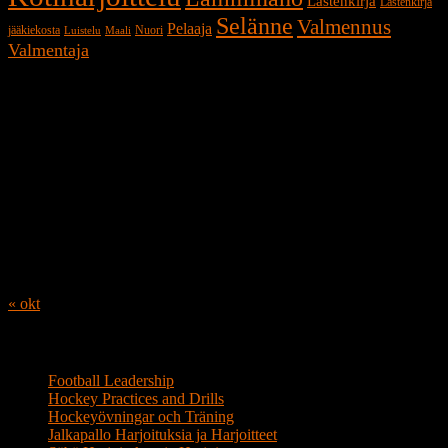
Lastenkirja
Lastenkirja
Selänne
Valmennus
Pelaaja
jääkiekosta
Nuori
Luistelu
Maali
Valmentaja
Jääkiekko Kalenteri
augusti 2026
M
T
O
T
F
L
S
1
2
3
4
5
6
7
8
9
10
11
12
13
14
15
16
17
18
19
20
21
22
23
24
25
26
27
28
29
30
31
« okt
Linkit
Football Leadership
Hockey Practices and Drills
Hockeyövningar och Träning
Jalkapallo Harjoituksia ja Harjoitteet