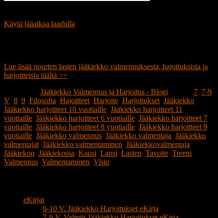
Taylor Hall, Edmonton Oilers NHL, ja 8 V. pelaaja.
Käytä jääaikaa laadulla
. Anna mahdollisuus kehittymiseen ja
luovuuteen. Hyvillä luistelijoilla on peleissä aikaa olla luovia ja
löytää ratkaisu kiperiin tilanteisiin. ”Luovat virheet”, voidaan paikata
hyvällä luistelulla…
Lue lisää nourten lasten jääkiekko valmennuksesta, hajoituksista ja
harjoitteista täältä >>
Publicerat i
Jääkiekko Valmennus ja Harjoitus - Blogi
|
Märkt
7
,
7-9
V
,
8
,
9
,
Filosofia
,
Hajoitteet
,
Harjoite
,
Harjoitukset
,
Jääkiekko
,
Jääkiekko harjoitteet 10 vuotiaille
,
Jääkiekko harjoitteet 11
vuotiaille
,
Jääkiekko harjoitteet 6 vuotiaille
,
Jääkiekko harjoitteet 7
vuotiaille
,
Jääkiekko harjoitteet 8 vuotiaille
,
Jääkiekko harjoitteet 9
vuotiaille
,
Jääkiekko valmennus
,
Jääkiekko valmentaja
,
Jääkiekko
valmentajat
,
Jääkiekko valmentaminen
,
Jääkiekkovalmentaja
,
Jääkiekon
,
Jääkiekossa
,
Kausi
,
Lapsi
,
Lasten
,
Tavoite
,
Treeni
,
Valmennus
,
Valmentaminen
,
Visio
Jääkiekko Valmentajan Sivut
eKirjat
6-10 V. Jääkiekko Harjoitukset eKirja
7-9 V. Valmiit Jääkiekko Harjoitukset eKirja