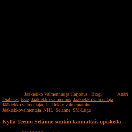
Publicerat i
Jääkiekko Valmennus ja Harjoitus - Blogi
|
Märkt
Änäri
,
Diabetes
,
Este
,
Jääkiekko valmennus
,
Jääkiekko valmentaja
,
Jääkiekko valmentajat
,
Jääkiekko valmentaminen
,
Jääkiekkovalmentaja
,
NHL
,
Selänne
,
SM-Liiga
Kyllä Teemu Selänne sunkin kannattais opiskella…