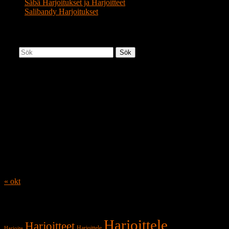
Säbä Harjoitukset ja Harjoitteet
Salibandy Harjoitukset
Jääkiekko Harjoitteiden Haku
Sök
Jääkiekko Kalenteri
augusti 2026
M
T
O
T
F
L
S
1
2
3
4
5
6
7
8
9
10
11
12
13
14
15
16
17
18
19
20
21
22
23
24
25
26
27
28
29
30
31
« okt
Jääkiekko Valmennuksen Hakusanat
Harjoittele
Harjoitteet
Harjoittele
Harjoite