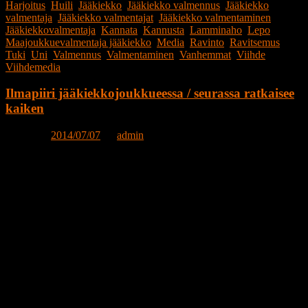
Harjoitus
,
Huili
,
Jääkiekko
,
Jääkiekko valmennus
,
Jääkiekko
valmentaja
,
Jääkiekko valmentajat
,
Jääkiekko valmentaminen
,
Jääkiekkovalmentaja
,
Kannata
,
Kannusta
,
Lamminaho
,
Lepo
,
Maajoukkuevalmentaja jääkiekko
,
Media
,
Ravinto
,
Ravitsemus
,
Tuki
,
Uni
,
Valmennus
,
Valmentaminen
,
Vanhemmat
,
Viihde
,
Viihdemedia
Ilmapiiri jääkiekkojoukkueessa / seurassa ratkaisee
kaiken
Posted on
2014/07/07
by
admin