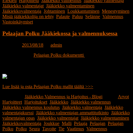
Elekieli
,
Harjoittelu
,
Jääkiekko valmennus
,
Jääkiekko valmentaja
,
Jääkiekko valmentajat
,
Jääkiekko valmentaminen
,
Jääkiekkovalmentaja
,
Johtaminen
,
Loukkantuminen
,
Menestyminen
,
Mistä jääkiekkolija on tehty
,
Palaute
,
Paluu
,
Selänne
,
Valmennus
,
Vastoinkäymiset
Pelaajan Polku Jääkiekossa ja valmennuksessa
Posted on
2013/08/18
by
admin
Luo visuaalinen
Pelaajan Polku dokumentti
jääkiekko
toiminnallenne. Visuaalisoi jääkiekkopelaajille, vanhemmille ja
sponsoreille näkyvällä tavalla mihin tavoittelette ja mikä on tärkeää
jääkiekkoseurassanne eri ikä-luokissa.
Lue lisää ja osta Pelaajan Polku mallit täältä >>>
Publicerat i
Jääkiekko Valmennus ja Harjoitus - Blogi
|
Märkt
Arvot
,
Harjoitteet
,
Harjoitukset
,
Jääkiekko
,
Jääkiekko valmennus
,
Jääkiekko valmennus koulutus
,
Jääkiekko valmentaja
,
Jääkiekko
valmentajakurssi
,
Jääkiekko valmentajan ammattitutkinto
,
Jääkiekko
valmentajan opas
,
Jääkiekko valmentajat
,
Jääkiekko valmentaminen
,
Jääkiekkovalmentaja
,
Joukkue
,
Malli
,
Pelaaja
,
Pelaajan
,
Pelaajan
Polku
,
Polku
,
Seura
,
Tavoite
,
Tie
,
Vaatimus
,
Valmennus