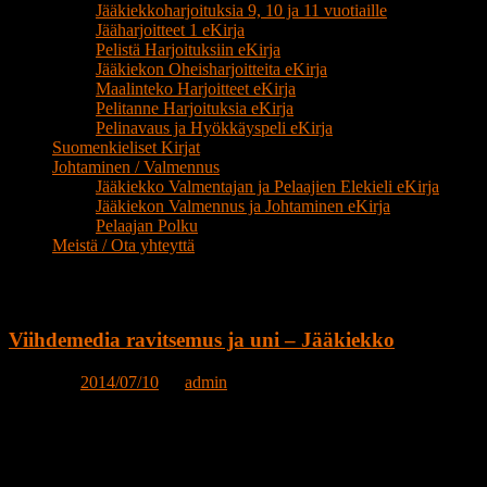
Jääkiekkoharjoituksia 9, 10 ja 11 vuotiaille
Jääharjoitteet 1 eKirja
Pelistä Harjoituksiin eKirja
Jääkiekon Oheisharjoitteita eKirja
Maalinteko Harjoitteet eKirja
Pelitanne Harjoituksia eKirja
Pelinavaus ja Hyökkäyspeli eKirja
Suomenkieliset Kirjat
Johtaminen / Valmennus
Jääkiekko Valmentajan ja Pelaajien Elekieli eKirja
Jääkiekon Valmennus ja Johtaminen eKirja
Pelaajan Polku
Meistä / Ota yhteyttä
Etikettarkiv:
Jääkiekko valmentajat
Viihdemedia ravitsemus ja uni – Jääkiekko
Posted on
2014/07/10
by
admin