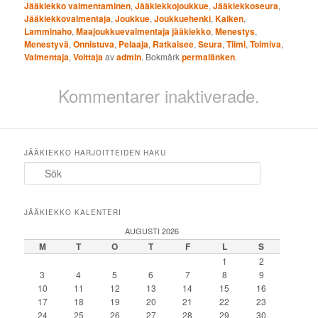
Jääkiekko valmentaminen
,
Jääkiekkojoukkue
,
Jääkiekkoseura
,
Jääkiekkovalmentaja
,
Joukkue
,
Joukkuehenki
,
Kaiken
,
Lamminaho
,
Maajoukkuevalmentaja jääkiekko
,
Menestys
,
Menestyvä
,
Onnistuva
,
Pelaaja
,
Ratkaisee
,
Seura
,
Tiimi
,
Toimiva
,
Valmentaja
,
Voittaja
av
admin
. Bokmärk
permalänken
.
Kommentarer inaktiverade.
JÄÄKIEKKO HARJOITTEIDEN HAKU
Sök
JÄÄKIEKKO KALENTERI
AUGUSTI 2026
M
T
O
T
F
L
S
1
2
3
4
5
6
7
8
9
10
11
12
13
14
15
16
17
18
19
20
21
22
23
24
25
26
27
28
29
30