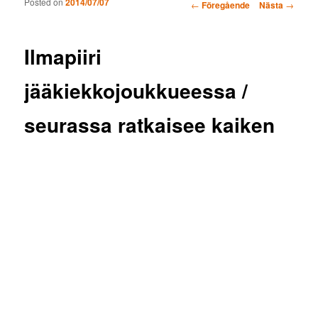
Posted on
2014/07/07
Inläggsnavigering
←
Föregående
Nästa
→
Ilmapiiri
jääkiekkojoukkueessa /
seurassa ratkaisee kaiken