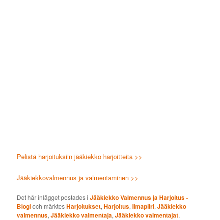
Pelistä harjoituksiin jääkiekko harjoitteita >>
Jääkiekkovalmennus ja valmentaminen >>
Det här inlägget postades i
Jääkiekko Valmennus ja Harjoitus -
Blogi
och märktes
Harjoitukset
,
Harjoitus
,
Ilmapiiri
,
Jääkiekko
valmennus
,
Jääkiekko valmentaja
,
Jääkiekko valmentajat
,