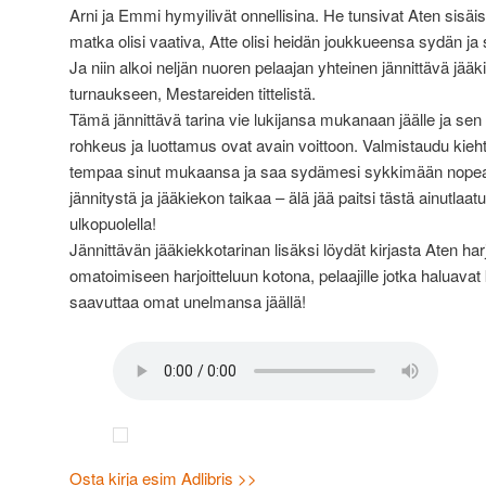
Arni ja Emmi hymyilivät onnellisina. He tunsivat Aten sisäise
matka olisi vaativa, Atte olisi heidän joukkueensa sydän ja s
Ja niin alkoi neljän nuoren pelaajan yhteinen jännittävä jää
turnaukseen, Mestareiden tittelistä.
Tämä jännittävä tarina vie lukijansa mukanaan jäälle ja sen
rohkeus ja luottamus ovat avain voittoon. Valmistaudu kieh
tempaa sinut mukaansa ja saa sydämesi sykkimään nopea
jännitystä ja jääkiekon taikaa – älä jää paitsi tästä ainutlaa
ulkopuolella!
Jännittävän jääkiekkotarinan lisäksi löydät kirjasta Aten ha
omatoimiseen harjoitteluun kotona, pelaajille jotka haluavat k
saavuttaa omat unelmansa jäällä!
Osta kirja esim Adlibris >>