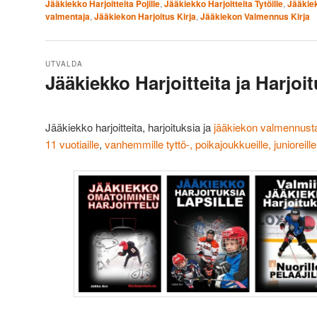
Jääkiekko Harjoitteita Pojille
,
Jääkiekko Harjoitteita Tytöille
,
Jääkie
valmentaja
,
Jääkiekon Harjoitus Kirja
,
Jääkiekon Valmennus Kirja
UTVALDA
Jääkiekko Harjoitteita ja Harjoi
Posted on
2012/06/15
Jääkiekko harjoitteita, harjoituksia ja
jääkiekon valmennus
11 vuotiaille
,
vanhemmille tyttö-, poikajoukkueille, junioreille