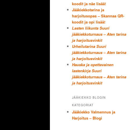
koodit ja näe lisää!
Jääkiekkotarina ja
harjoitusopas – Skannaa QR-
koodit ja opi lisää!
Lasten liikunta Suuri
jääkiekkoturnaus – Aten tarina
ja harjoitusvinkit
Urheilutarina Suuri
jääkiekkoturnaus – Aten tarina
ja harjoitusvinkit
Hauska ja opettavainen
lastenkirja Suuri
jääkiekkoturnaus – Aten tarina
ja harjoitusvinkit
JÄÄKIEKKO BLOGIN
KATEGORIAT
Jääkiekko Valmennus ja
Harjoitus – Blogi