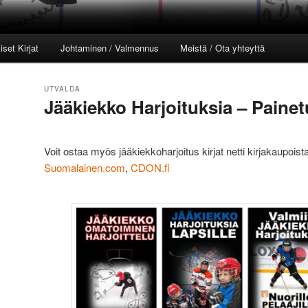
set Kirjat
Johtaminen / Valmennus
Meistä / Ota yhteyttä
l
UTVALDA
Jääkiekko Harjoituksia – Painetu
Posted on
2020/07/11
Voit ostaa myös jääkiekkoharjoitus kirjat netti kirjakaupois
Suomalainen.com
,
CDON.fi