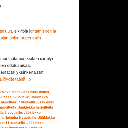
i.
tteluun
, eKirjoja
johtamiseen ja
aajan polku materiaalin
 vähentääkseen kiekon siirtelyn
jien odotusaikaa.
keutat tai yksinkertaistat
ta löydät täältä >>
ko avaukset
,
Jääkiekko avaus
,
tteet 10 vuotiaille
,
Jääkiekko
harjoitteet 7 vuotiaille
,
Jääkiekko
arjoitteita
,
Jääkiekko harjoitteita
ta 6 vuotiaille
,
Jääkiekko
arjoitteita 9 vuotiaille
,
Jääkiekko
et 11 vuotiaille
,
Jääkiekko
o harjoitukset 8 vuotiaille
,