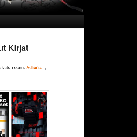
t Kirjat
ta kuten esim.
Adlibris.fi
,