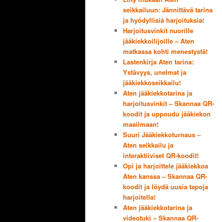
seikkailuun: Jännittävä tarina
ja hyödyllisiä harjoituksia!
Harjoitusvinkit nuorille
jääkiekkoilijoille – Aten
matkassa kohti menestystä!
Lastenkirja Aten tarina:
Ystävyys, unelmat ja
jääkiekkoseikkailu!
Aten jääkiekkotarina ja
harjoitusvinkit – Skannaa QR-
koodit ja uppoudu jääkiekon
maailmaan!
Suuri Jääkiekkoturnaus –
Aten seikkailu ja
interaktiiviset QR-koodit!
Opi ja harjoittele jääkiekkoa
Aten kanssa – Skannaa QR-
koodit ja löydä uusia tapoja
harjoitella!
Aten jääkiekkotarina ja
videotuki – Skannaa QR-