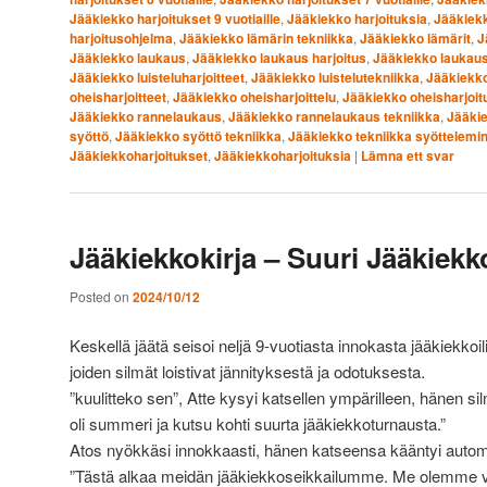
Jääkiekko harjoitukset 9 vuotiaille
,
Jääkiekko harjoituksia
,
Jääkiekk
harjoitusohjelma
,
Jääkiekko lämärin tekniikka
,
Jääkiekko lämärit
,
J
Jääkiekko laukaus
,
Jääkiekko laukaus harjoitus
,
Jääkiekko laukaus
Jääkiekko luisteluharjoitteet
,
Jääkiekko luistelutekniikka
,
Jääkiekko
oheisharjoitteet
,
Jääkiekko oheisharjoittelu
,
Jääkiekko oheisharjoit
Jääkiekko rannelaukaus
,
Jääkiekko rannelaukaus tekniikka
,
Jääki
syöttö
,
Jääkiekko syöttö tekniikka
,
Jääkiekko tekniikka syöttelemi
Jääkiekkoharjoitukset
,
Jääkiekkoharjoituksia
|
Lämna ett svar
Jääkiekkokirja – Suuri Jääkiek
Posted on
2024/10/12
Keskellä jäätä seisoi neljä 9-vuotiasta innokasta jääkiekkoil
joiden silmät loistivat jännityksestä ja odotuksesta.
”kuulitteko sen”, Atte kysyi katsellen ympärilleen, hänen si
oli summeri ja kutsu kohti suurta jääkiekkoturnausta.”
Atos nyökkäsi innokkaasti, hänen katseensa kääntyi autom
”Tästä alkaa meidän jääkiekkoseikkailumme. Me olemme va