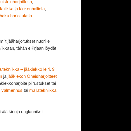
luisteluharjoitteita
,
kniikka ja kiekonhallinta
,
 haku harjoituksia
.
miit jääharjoitukset nuorille
niikkaan, tähän eKirjaan löydät
lutekniikka – jääkiekko leiri
,
9,
in
ja
jääkiekon Oheisharjoitteet
iekkoharjoite piirustukset tai
in valmennus
tai
mailatekniikka
isää kirjoja englanniksi.