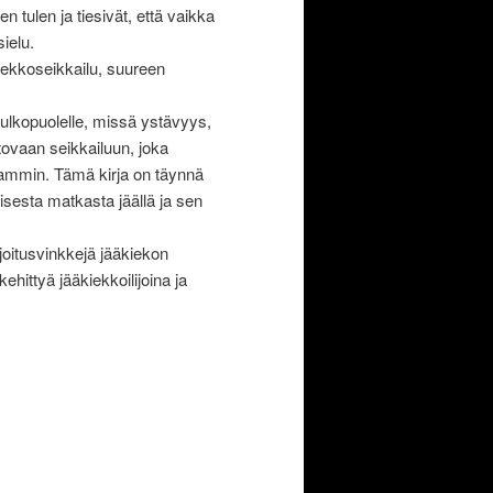
n tulen ja tiesivät, että vaikka
ielu.
kiekkoseikkailu, suureen
 ulkopuolelle, missä ystävyys,
tovaan seikkailuun, joka
mmin. Tämä kirja on täynnä
tuisesta matkasta jäällä ja sen
rjoitusvinkkejä jääkiekon
ehittyä jääkiekkoilijoina ja