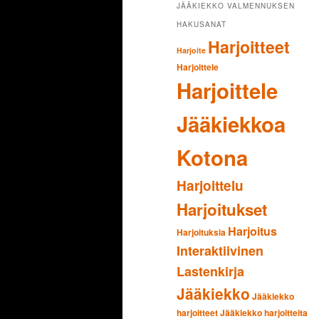
JÄÄKIEKKO VALMENNUKSEN
HAKUSANAT
Harjoitteet
Harjoite
Harjoittele
Harjoittele
Jääkiekkoa
Kotona
Harjoittelu
Harjoitukset
Harjoitus
Harjoituksia
Interaktiivinen
Lastenkirja
Jääkiekko
Jääkiekko
harjoitteet
Jääkiekko harjoitteita