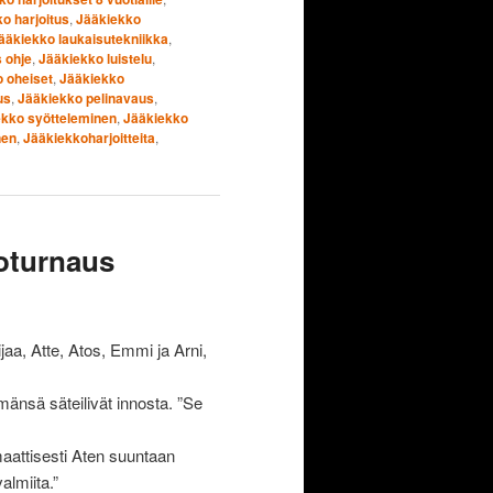
o harjoitus
,
Jääkiekko
ääkiekko laukaisutekniikka
,
 ohje
,
Jääkiekko luistelu
,
 oheiset
,
Jääkiekko
us
,
Jääkiekko pelinavaus
,
ekko syötteleminen
,
Jääkiekko
nen
,
Jääkiekkoharjoitteita
,
koturnaus
ijaa, Atte, Atos, Emmi ja Arni,
lmänsä säteilivät innosta. ”Se
aattisesti Aten suuntaan
lmiita.”