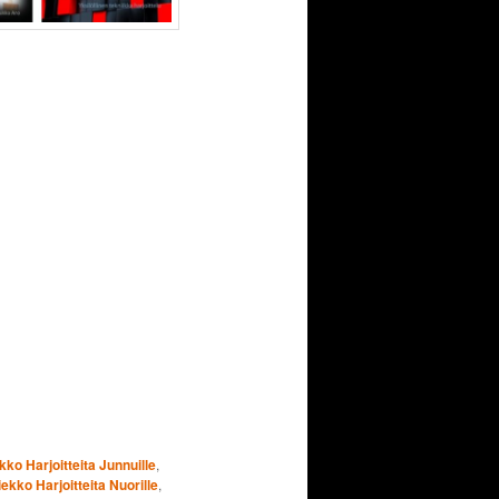
ko Harjoitteita Junnuille
,
ekko Harjoitteita Nuorille
,