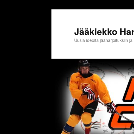
Jääkiekko Harj
Uusia ideoita jääharjoituksiin 