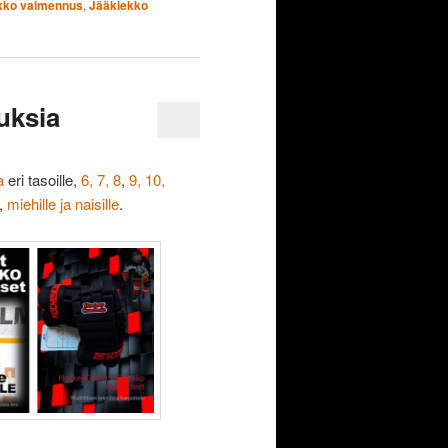
kko valmennus
,
Jääkiekko
tuksia
ta
eri tasoille,
6, 7, 8
,
9, 10,
,
miehille ja naisille
.