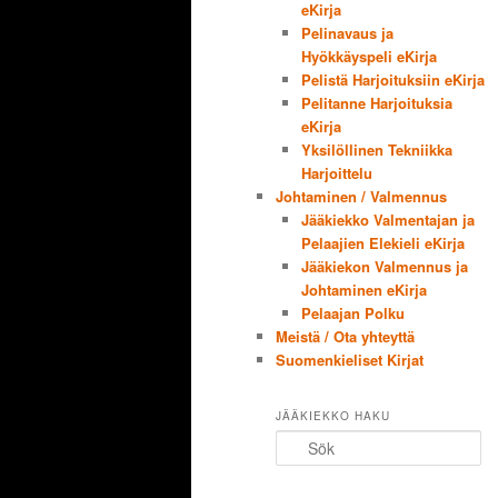
eKirja
Pelinavaus ja
Hyökkäyspeli eKirja
Pelistä Harjoituksiin eKirja
Pelitanne Harjoituksia
eKirja
Yksilöllinen Tekniikka
Harjoittelu
Johtaminen / Valmennus
Jääkiekko Valmentajan ja
Pelaajien Elekieli eKirja
Jääkiekon Valmennus ja
Johtaminen eKirja
Pelaajan Polku
Meistä / Ota yhteyttä
Suomenkieliset Kirjat
JÄÄKIEKKO HAKU
Sök