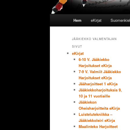
Huvudmeny
Hem
eKirjat
Suomenkieli
Hoppa till huvudinnehåll
Hoppa till sekundärt innehål
JÄÄKIEKKO VALMENTAJAN
SIVUT
eKirjat
6-10 V. Jääkiekko
Harjoitukset eKirja
7-9 V. Valmiit Jääkiekko
Harjoitukset eKirja
Jääharjoitteet 1 eKirja
Jääkiekkoharjoituksia 9,
10 ja 11 vuotiaille
Jääkiekon
Oheisharjoitteita eKirja
Luistelutekniikka –
Jääkiekkoleiri eKirja
Maalinteko Harjoitteet