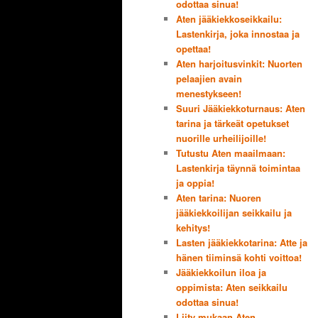
odottaa sinua!
Aten jääkiekkoseikkailu:
Lastenkirja, joka innostaa ja
opettaa!
Aten harjoitusvinkit: Nuorten
pelaajien avain
menestykseen!
Suuri Jääkiekkoturnaus: Aten
tarina ja tärkeät opetukset
nuorille urheilijoille!
Tutustu Aten maailmaan:
Lastenkirja täynnä toimintaa
ja oppia!
Aten tarina: Nuoren
jääkiekkoilijan seikkailu ja
kehitys!
Lasten jääkiekkotarina: Atte ja
hänen tiiminsä kohti voittoa!
Jääkiekkoilun iloa ja
oppimista: Aten seikkailu
odottaa sinua!
Liity mukaan Aten