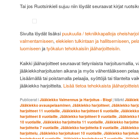
Tai jos Ruotsinkieli sujuu niin löydät seuraavat kirjat ruotsiks
Sivulta löydät lisäksi
puukuulia / tekniikkapalloja oheisharjoi
valmentamiseen
,
elekielen tulkintaan ja hallitsemiseen
,
pel
luomiseen
ja
työkalun tehokkaisiin jääharjoitteisiin.
Kaikki jääharjoitteet seuraavat tietynlaista harjoitusmallia,
jääkiekkoharjoitusten aikana ja myös vähentääkseen pelaa
Lisäämällä tai poistamalla pelaajia, syöttöjä tai tilanteita vai
jääkiekko harjoitteita.
Lisää tietoa tehokkaista jääharjoitteis
Publicerat i
Jääkiekko Valmennus ja Harjoitus - Blogi
|
Märkt
Jääkiek
Jääkiekko avauspelaaminen
,
Jääkiekko harjoitteet
,
Jääkiekko harjoi
harjoitteet 11 vuotiaille
,
Jääkiekko harjoitteet 6 vuotiaille
,
Jääkiekko 
harjoitteet 8 vuotiaille
,
Jääkiekko harjoitteet 9 vuotiaille
,
Jääkiekko h
10 vuotiaille
,
Jääkiekko harjoitteita 11 vuotiaille
,
Jääkiekko harjoittei
harjoitteita 7 vuotiaille
,
Jääkiekko harjoitteita 8 vuotiaille
,
Jääkiekko h
harjoittelu
,
Jääkiekko harjoitukset 10 vuotiaille
,
Jääkiekko harjoituks
harjoitukset 6 vuotiaille
,
Jääkiekko harjoitukset 7 vuotiaille
,
Jääkiekk