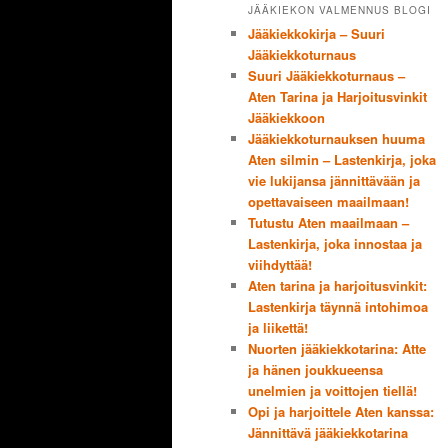
JÄÄKIEKON VALMENNUS BLOGI
Jääkiekkokirja – Suuri
Jääkiekkoturnaus
Suuri Jääkiekkoturnaus –
Aten Tarina ja Harjoitusvinkit
Jääkiekkoon
Jääkiekkoturnauksen huuma
Aten silmin – Lastenkirja, joka
vie lukijansa jännittävään ja
opettavaiseen maailmaan!
Tutustu Aten maailmaan –
Lastenkirja, joka innostaa ja
viihdyttää!
Aten tarina ja harjoitusvinkit:
Lastenkirja täynnä intohimoa
ja liikettä!
Nuorten jääkiekkotarina: Atte
ja hänen joukkueensa
unelmien ja voittojen tiellä!
Opi ja harjoittele Aten kanssa:
Jännittävä jääkiekkotarina