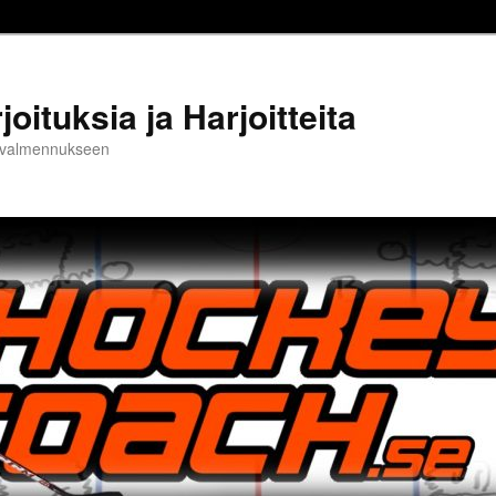
oituksia ja Harjoitteita
ja valmennukseen