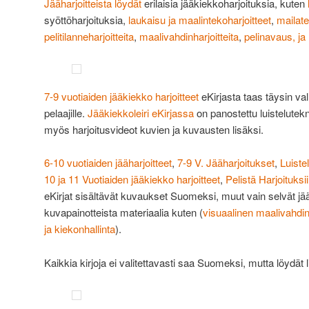
Jääharjoitteista löydät
erilaisia jääkiekkoharjoituksia, kuten
syöttöharjoituksia,
laukaisu ja maalintekoharjoitteet
,
mailate
pelitilanneharjoitteita
,
maalivahdinharjoitteita
,
pelinavaus, ja
7-9 vuotiaiden jääkiekko harjoitteet
eKirjasta taas täysin val
pelaajille.
Jääkiekkoleiri eKirjassa
on panostettu luistelutek
myös harjoitusvideot kuvien ja kuvausten lisäksi.
6-10 vuotiaiden jääharjoitteet
,
7-9 V. Jääharjoitukset
,
Luiste
10 ja 11 Vuotiaiden jääkiekko harjoitteet
,
Pelistä Harjoituksi
eKirjat sisältävät kuvaukset Suomeksi, muut vain selvät jääk
kuvapainotteista materiaalia kuten (
visuaalinen maalivahd
ja kiekonhallinta
).
Kaikkia kirjoja ei valitettavasti saa Suomeksi, mutta löydät l