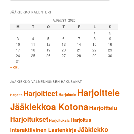
JÄÄKIEKKO KALENTERI
AUGUSTI 2026
M
T
O
T
F
L
S
1
2
3
4
5
6
7
8
9
10
11
12
13
14
15
16
17
18
19
20
21
22
23
24
25
26
27
28
29
30
31
« okt
JÄÄKIEKKO VALMENNUKSEN HAKUSANAT
Harjoittele
Harjoitteet
Harjoittele
Harjoite
Jääkiekkoa Kotona
Harjoittelu
Harjoitukset
Harjoitus
Harjoituksia
Jääkiekko
Interaktiivinen Lastenkirja