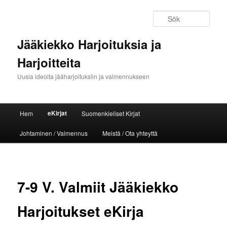
Sök
Jääkiekko Harjoituksia ja
Harjoitteita
Uusia ideoita jääharjoituksiin ja valmennukseen
Huvudmeny
eKirjat
Hem
Suomenkieliset Kirjat
Hoppa till huvudinnehåll
Hoppa till sekundärt innehåll
Johtaminen / Valmennus
Meistä / Ota yhteyttä
7-9 V. Valmiit Jääkiekko
Harjoitukset eKirja