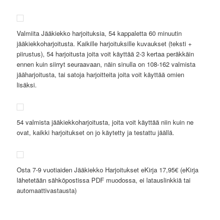
Valmiita Jääkiekko harjoituksia, 54 kappaletta 60 minuutin
jääkiekkoharjoitusta. Kaikille harjoituksille kuvaukset (teksti +
piirustus), 54 harjoitusta joita voit käyttää 2-3 kertaa peräkkäin
ennen kuin siirryt seuraavaan, näin sinulla on 108-162 valmista
jääharjoitusta, tai satoja harjoitteita joita voit käyttää omien
lisäksi.
54 valmista jääkiekkoharjoitusta, joita voit käyttää niin kuin ne
ovat, kaikki harjoitukset on jo käytetty ja testattu jäällä.
Osta 7-9 vuotiaiden Jääkiekko Harjoitukset eKirja 17,95€ (eKirja
lähetetään sähköpostissa PDF muodossa, ei latauslinkkiä tai
automaattivastausta)