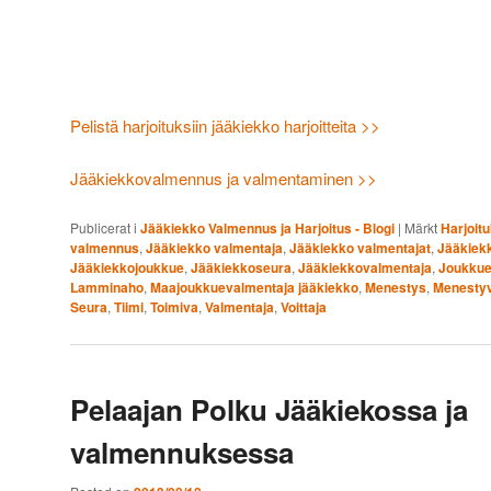
Pelistä harjoituksiin jääkiekko harjoitteita >>
Jääkiekkovalmennus ja valmentaminen >>
Publicerat i
Jääkiekko Valmennus ja Harjoitus - Blogi
|
Märkt
Harjoit
valmennus
,
Jääkiekko valmentaja
,
Jääkiekko valmentajat
,
Jääkiek
Jääkiekkojoukkue
,
Jääkiekkoseura
,
Jääkiekkovalmentaja
,
Joukku
Lamminaho
,
Maajoukkuevalmentaja jääkiekko
,
Menestys
,
Menesty
Seura
,
Tiimi
,
Toimiva
,
Valmentaja
,
Voittaja
Pelaajan Polku Jääkiekossa ja
valmennuksessa