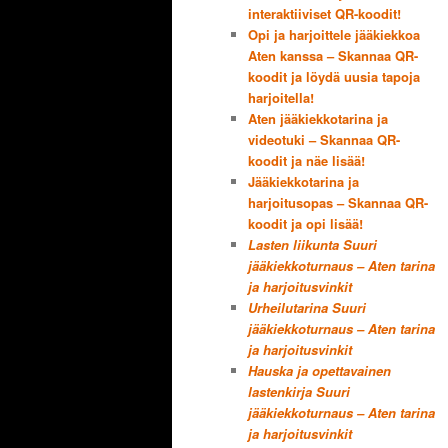
interaktiiviset QR-koodit!
Opi ja harjoittele jääkiekkoa
Aten kanssa – Skannaa QR-
koodit ja löydä uusia tapoja
harjoitella!
Aten jääkiekkotarina ja
videotuki – Skannaa QR-
koodit ja näe lisää!
Jääkiekkotarina ja
harjoitusopas – Skannaa QR-
koodit ja opi lisää!
Lasten liikunta Suuri
jääkiekkoturnaus – Aten tarina
ja harjoitusvinkit
Urheilutarina Suuri
jääkiekkoturnaus – Aten tarina
ja harjoitusvinkit
Hauska ja opettavainen
lastenkirja Suuri
jääkiekkoturnaus – Aten tarina
ja harjoitusvinkit