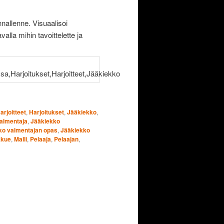
nnallenne. Visuaalisoi
alla mihin tavoittelette ja
arjoitteet
,
Harjoitukset
,
Jääkiekko
,
almentaja
,
Jääkiekko
ko valmentajan opas
,
Jääkiekko
kkue
,
Malli
,
Pelaaja
,
Pelaajan
,