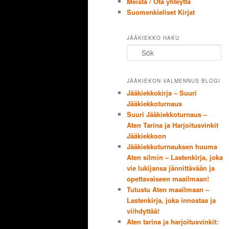
Meistä / Ota yhteyttä
Suomenkieliset Kirjat
JÄÄKIEKKO HAKU
Sök
JÄÄKIEKON VALMENNUS BLOGI
Jääkiekkokirja – Suuri
Jääkiekkoturnaus
Suuri Jääkiekkoturnaus –
Aten Tarina ja Harjoitusvinkit
Jääkiekkoon
Jääkiekkoturnauksen huuma
Aten silmin – Lastenkirja, joka
vie lukijansa jännittävään ja
opettavaiseen maailmaan!
Tutustu Aten maailmaan –
Lastenkirja, joka innostaa ja
viihdyttää!
Aten tarina ja harjoitusvinkit: