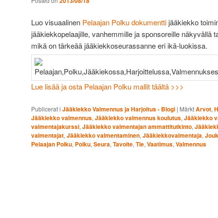
Posted on
2013/08/18
Luo visuaalinen
Pelaajan Polku dokumentti
jääkiekko toimi
jääkiekkopelaajille, vanhemmille ja sponsoreille näkyvällä tav
mikä on tärkeää jääkiekkoseurassanne eri ikä-luokissa.
Lue lisää ja osta Pelaajan Polku mallit täältä >>>
Publicerat i
Jääkiekko Valmennus ja Harjoitus - Blogi
|
Märkt
Arvot
,
H
Jääkiekko valmennus
,
Jääkiekko valmennus koulutus
,
Jääkiekko v
valmentajakurssi
,
Jääkiekko valmentajan ammattitutkinto
,
Jääkiek
valmentajat
,
Jääkiekko valmentaminen
,
Jääkiekkovalmentaja
,
Jou
Pelaajan Polku
,
Polku
,
Seura
,
Tavoite
,
Tie
,
Vaatimus
,
Valmennus