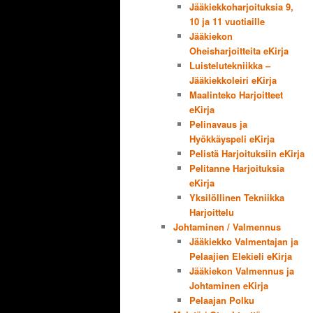
Jääkiekkoharjoituksia 9,
10 ja 11 vuotiaille
Jääkiekon
Oheisharjoitteita eKirja
Luistelutekniikka –
Jääkiekkoleiri eKirja
Maalinteko Harjoitteet
eKirja
Pelinavaus ja
Hyökkäyspeli eKirja
Pelistä Harjoituksiin eKirja
Pelitanne Harjoituksia
eKirja
Yksilöllinen Tekniikka
Harjoittelu
Johtaminen / Valmennus
Jääkiekko Valmentajan ja
Pelaajien Elekieli eKirja
Jääkiekon Valmennus ja
Johtaminen eKirja
Pelaajan Polku