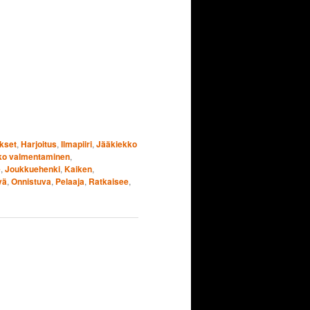
ukset
,
Harjoitus
,
Ilmapiiri
,
Jääkiekko
ko valmentaminen
,
e
,
Joukkuehenki
,
Kaiken
,
vä
,
Onnistuva
,
Pelaaja
,
Ratkaisee
,