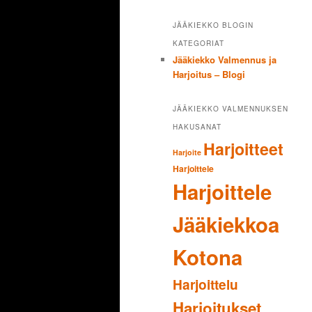
JÄÄKIEKKO BLOGIN
KATEGORIAT
Jääkiekko Valmennus ja
Harjoitus – Blogi
JÄÄKIEKKO VALMENNUKSEN
HAKUSANAT
Harjoitteet
Harjoite
Harjoittele
Harjoittele
Jääkiekkoa
Kotona
Harjoittelu
Harjoitukset