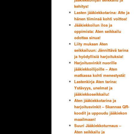
kehitys!
Lasten jääkiekkotarina: Atte ja
hänen tiiminsä kohti voittoa!
Jääkiekkoilun iloa ja
oppimista: Aten seikkailu
odottaa sinua!
Liity mukaan Aten
seikkailuun: Jännittävä tarina
ja hyödyllisiä harjoituksia!
Harjoitusvinkit nuorille
jääkiekkoilijoille – Aten
matkassa kohti menestystä!
Lastenkirja Aten tarina:
Ystävyys, unelmat ja
jääkiekkoseikkailu!
Aten jääkiekkotarina ja
harjoitusvinkit – Skannaa QR-
koodit ja uppoudu jääkiekon
maailmaan!
Suuri Jääkiekkoturnaus –
Aten seikkailu ja