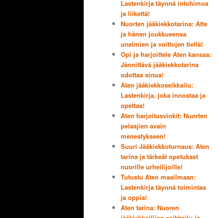
Lastenkirja täynnä intohimoa
ja liikettä!
Nuorten jääkiekkotarina: Atte
ja hänen joukkueensa
unelmien ja voittojen tiellä!
Opi ja harjoittele Aten kanssa:
Jännittävä jääkiekkotarina
odottaa sinua!
Aten jääkiekkoseikkailu:
Lastenkirja, joka innostaa ja
opettaa!
Aten harjoitusvinkit: Nuorten
pelaajien avain
menestykseen!
Suuri Jääkiekkoturnaus: Aten
tarina ja tärkeät opetukset
nuorille urheilijoille!
Tutustu Aten maailmaan:
Lastenkirja täynnä toimintaa
ja oppia!
Aten tarina: Nuoren
jääkiekkoilijan seikkailu ja