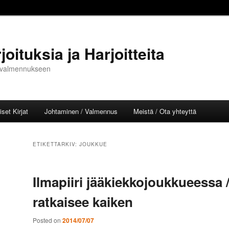
oituksia ja Harjoitteita
ja valmennukseen
set Kirjat
Johtaminen / Valmennus
Meistä / Ota yhteyttä
l
ETIKETTARKIV:
JOUKKUE
Ilmapiiri jääkiekkojoukkueessa 
ratkaisee kaiken
Posted on
2014/07/07