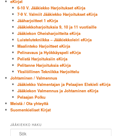
eKirjat
6-10 V. Jääkiekko Harjoitukset eKirja
7-9 V. Valmiit Jääkiekko Harjoitukset eKirja
Jääharjoitteet 1 eKirja
Jääkiekkoharjoituksia 9, 10 ja 11 vuotiaille
Jääkiekon Oheisharjoitteita eKirja
Luistelutekniikka – Jääkiekkoleiri eKirja
Maalinteko Harjoitteet eKirja
Pelinavaus ja Hyökkäyspeli eKirja
Pelistä Harjoituksiin eKirja
Pelitanne Harjoituksia eKirja
Yksilöllinen Tekniikka Harjoittelu
Johtaminen / Valmennus
Jääkiekko Valmentajan ja Pelaajien Elekieli eKirja
Jääkiekon Valmennus ja Johtaminen eKirja
Pelaajan Polku
Meistä / Ota yhteyttä
Suomenkieliset Kirjat
JÄÄKIEKKO HAKU
Sök