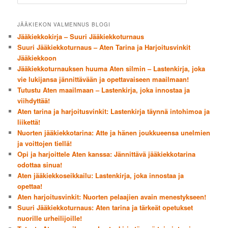
JÄÄKIEKON VALMENNUS BLOGI
Jääkiekkokirja – Suuri Jääkiekkoturnaus
Suuri Jääkiekkoturnaus – Aten Tarina ja Harjoitusvinkit
Jääkiekkoon
Jääkiekkoturnauksen huuma Aten silmin – Lastenkirja, joka
vie lukijansa jännittävään ja opettavaiseen maailmaan!
Tutustu Aten maailmaan – Lastenkirja, joka innostaa ja
viihdyttää!
Aten tarina ja harjoitusvinkit: Lastenkirja täynnä intohimoa ja
liikettä!
Nuorten jääkiekkotarina: Atte ja hänen joukkueensa unelmien
ja voittojen tiellä!
Opi ja harjoittele Aten kanssa: Jännittävä jääkiekkotarina
odottaa sinua!
Aten jääkiekkoseikkailu: Lastenkirja, joka innostaa ja
opettaa!
Aten harjoitusvinkit: Nuorten pelaajien avain menestykseen!
Suuri Jääkiekkoturnaus: Aten tarina ja tärkeät opetukset
nuorille urheilijoille!