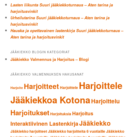
Lasten liikunta Suuri jääkiekkoturnaus – Aten tarina ja
harjoitusvinkit
Urheilutarina Suuri jääkiekkoturnaus – Aten tarina ja
harjoitusvinkit
Hauska ja opettavainen lastenkirja Suuri jääkiekkoturnaus –
Aten tarina ja harjoitusvinkit
JÄÄKIEKKO BLOGIN KATEGORIAT
Jääkiekko Valmennus ja Harjoitus – Blogi
JÄÄKIEKKO VALMENNUKSEN HAKUSANAT
Harjoittele
Harjoitteet
Harjoittele
Harjoite
Jääkiekkoa Kotona
Harjoittelu
Harjoitukset
Harjoitus
Harjoituksia
Jääkiekko
Interaktiivinen Lastenkirja
Jääkiekko harjoitteet
Jääkiekko harjoitteita 6 vuotiaille
Jääkiekko