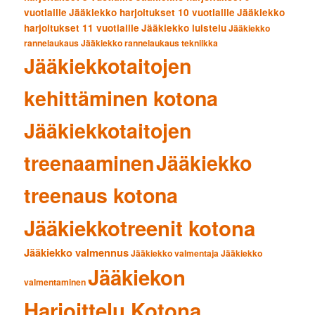
vuotiaille
Jääkiekko harjoitukset 10 vuotiaille
Jääkiekko
harjoitukset 11 vuotiaille
Jääkiekko luistelu
Jääkiekko
rannelaukaus
Jääkiekko rannelaukaus tekniikka
Jääkiekkotaitojen
kehittäminen kotona
Jääkiekkotaitojen
treenaaminen
Jääkiekko
treenaus kotona
Jääkiekkotreenit kotona
Jääkiekko valmennus
Jääkiekko valmentaja
Jääkiekko
Jääkiekon
valmentaminen
Harjoittelu Kotona