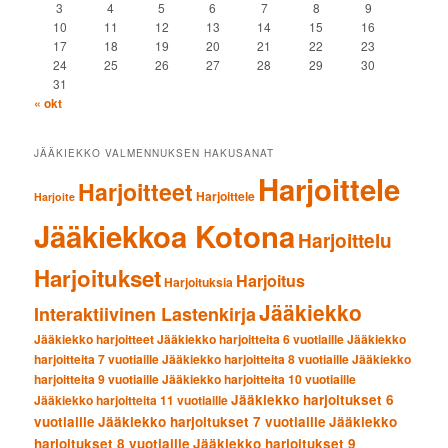
3
4
5
6
7
8
9
10
11
12
13
14
15
16
17
18
19
20
21
22
23
24
25
26
27
28
29
30
31
« okt
JÄÄKIEKKO VALMENNUKSEN HAKUSANAT
Harjoittele
Harjoitteet
Harjoittele
Harjoite
Jääkiekkoa Kotona
Harjoittelu
Harjoitukset
Harjoitus
Harjoituksia
Jääkiekko
Interaktiivinen Lastenkirja
Jääkiekko harjoitteet
Jääkiekko harjoitteita 6 vuotiaille
Jääkiekko
harjoitteita 7 vuotiaille
Jääkiekko harjoitteita 8 vuotiaille
Jääkiekko
harjoitteita 9 vuotiaille
Jääkiekko harjoitteita 10 vuotiaille
Jääkiekko harjoitukset 6
Jääkiekko harjoitteita 11 vuotiaille
vuotiaille
Jääkiekko harjoitukset 7 vuotiaille
Jääkiekko
harjoitukset 8 vuotiaille
Jääkiekko harjoitukset 9