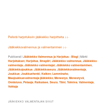
Pelistä harjoituksiin jääkiekko harjoitteita >>
Jääkiekkovalmennus ja valmentaminen >>
Publicerat i
Jääkiekko Valmennus ja Harjoitus - Blogi
|
Märkt
Harjoitukset
,
Harjoitus
,
Ilmapiiri
,
Jääkiekko valmennus
,
Jääkiekko
valmentaja
,
Jääkiekko valmentajat
,
Jääkiekko valmentaminen
,
Jääkiekkojoukkue
,
Jääkiekkoseura
,
Jääkiekkovalmentaja
,
Joukkue
,
Joukkuehenki
,
Kaiken
,
Lamminaho
,
Maajoukkuevalmentaja jääkiekko
,
Menestys
,
Menestyvä
,
Onnistuva
,
Pelaaja
,
Ratkaisee
,
Seura
,
Tiimi
,
Toimiva
,
Valmentaja
,
Voittaja
JÄÄKIEKKO VALMENTAJAN SIVUT