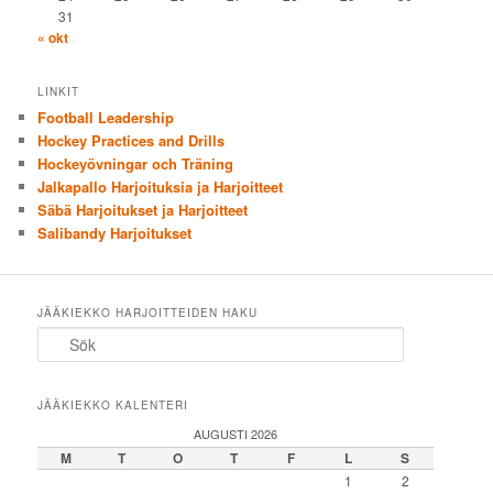
31
« okt
LINKIT
Football Leadership
Hockey Practices and Drills
Hockeyövningar och Träning
Jalkapallo Harjoituksia ja Harjoitteet
Säbä Harjoitukset ja Harjoitteet
Salibandy Harjoitukset
JÄÄKIEKKO HARJOITTEIDEN HAKU
Sök
JÄÄKIEKKO KALENTERI
AUGUSTI 2026
M
T
O
T
F
L
S
1
2