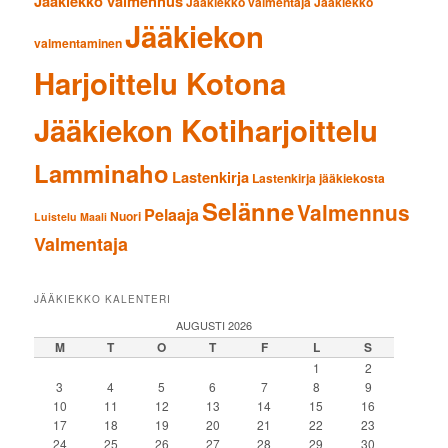
Jääkiekko valmennus
Jääkiekko valmentaja
Jääkiekko
Jääkiekon
valmentaminen
Harjoittelu Kotona
Jääkiekon Kotiharjoittelu
Lamminaho
Lastenkirja
Lastenkirja jääkiekosta
Selänne
Valmennus
Pelaaja
Nuori
Luistelu
Maali
Valmentaja
JÄÄKIEKKO KALENTERI
AUGUSTI 2026
M
T
O
T
F
L
S
1
2
3
4
5
6
7
8
9
10
11
12
13
14
15
16
17
18
19
20
21
22
23
24
25
26
27
28
29
30