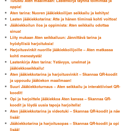
Tutustu Aten maailmaan: Lastenkirja täynnä toimintaa ja
oppia!
Aten tarina: Nuoren jääkiekkoilijan seikkailu ja kehitys!
Lasten jääkiekkotarina: Atte ja hänen tiiminsä kohti voittoa!
Jääkiekkoilun iloa ja oppimista: Aten seikkailu odottaa
sinua!
Liity mukaan Aten seikkailuun: Jännittävä tarina ja
hyödyllisiä harjoituksia!
Harjoitusvinkit nuorille jääkiekkoilijoille – Aten matkassa
kohti menestystä!
Lastenkirja Aten tarina: Ystävyys, unelmat ja
jääkiekkoseikkailu!
Aten jääkiekkotarina ja harjoitusvinkit – Skannaa QR-koodit
ja uppoudu jääkiekon maailmaan!
Suuri Jääkiekkoturnaus – Aten seikkailu ja interaktiiviset QR-
koodit!
Opi ja harjoittele jääkiekkoa Aten kanssa – Skannaa QR-
koodit ja löydä uusia tapoja harjoitella!
Aten jääkiekkotarina ja videotuki – Skannaa QR-koodit ja näe
lisää!
Jääkiekkotarina ja harjoitusopas – Skannaa QR-koodit ja opi
lisää!