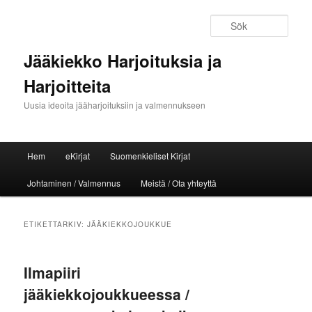
Sök
Jääkiekko Harjoituksia ja
Harjoitteita
Uusia ideoita jääharjoituksiin ja valmennukseen
Huvudmeny
Hem
eKirjat
Suomenkieliset Kirjat
Hoppa till huvudinnehåll
Hoppa till sekundärt innehåll
Johtaminen / Valmennus
Meistä / Ota yhteyttä
ETIKETTARKIV:
JÄÄKIEKKOJOUKKUE
Ilmapiiri
jääkiekkojoukkueessa /