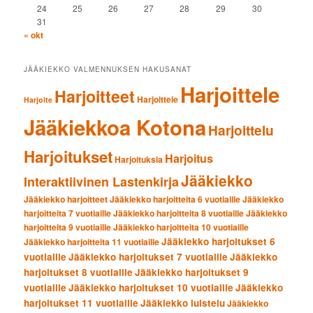
24
25
26
27
28
29
30
31
« okt
JÄÄKIEKKO VALMENNUKSEN HAKUSANAT
Harjoittele
Harjoitteet
Harjoittele
Harjoite
Jääkiekkoa Kotona
Harjoittelu
Harjoitukset
Harjoitus
Harjoituksia
Jääkiekko
Interaktiivinen Lastenkirja
Jääkiekko harjoitteet
Jääkiekko harjoitteita 6 vuotiaille
Jääkiekko
harjoitteita 7 vuotiaille
Jääkiekko harjoitteita 8 vuotiaille
Jääkiekko
harjoitteita 9 vuotiaille
Jääkiekko harjoitteita 10 vuotiaille
Jääkiekko harjoitukset 6
Jääkiekko harjoitteita 11 vuotiaille
vuotiaille
Jääkiekko harjoitukset 7 vuotiaille
Jääkiekko
harjoitukset 8 vuotiaille
Jääkiekko harjoitukset 9
vuotiaille
Jääkiekko harjoitukset 10 vuotiaille
Jääkiekko
harjoitukset 11 vuotiaille
Jääkiekko luistelu
Jääkiekko