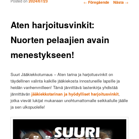
Posted on
2024/07/23
Inläggsnavigering
←
Föregående
Nästa
→
Aten harjoitusvinkit:
Nuorten pelaajien avain
menestykseen!
Suuri Jääkiekkoturnaus – Aten tarina ja harjoitusvinkit on
täydellinen valinta kaikille jääkiekosta innostuneille lapsille ja
heidän vanhemmilleen! Tämä jännittävä lastenkirja yhdistää
jännittävän
jääkiekkotarinan ja hyödylliset harjoitusvinkit
,
jotka vievät lukijat mukanaan unohtumattomalle seikkailulle jäälle
ja sen ulkopuolelle!