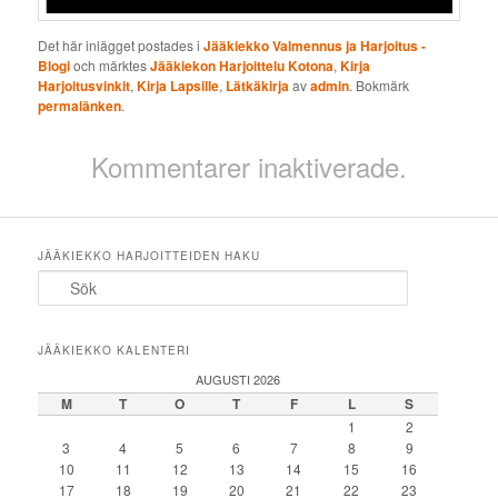
Det här inlägget postades i
Jääkiekko Valmennus ja Harjoitus -
Blogi
och märktes
Jääkiekon Harjoittelu Kotona
,
Kirja
Harjoitusvinkit
,
Kirja Lapsille
,
Lätkäkirja
av
admin
. Bokmärk
permalänken
.
Kommentarer inaktiverade.
JÄÄKIEKKO HARJOITTEIDEN HAKU
Sök
JÄÄKIEKKO KALENTERI
AUGUSTI 2026
M
T
O
T
F
L
S
1
2
3
4
5
6
7
8
9
10
11
12
13
14
15
16
17
18
19
20
21
22
23