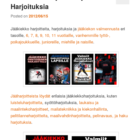
Harjoituksia
Posted on
2012/06/15
Jääkiekko harjoitteita, harjoituksia ja
jääkiekon valmennusta
eri
tasoille,
6, 7, 8
,
9, 10, 11 vuotiaille
,
vanhemmille tyttö-,
poikajoukkueille, junioreille
,
miehille ja naisille
.
Jääharjoitteista löydät
erilaisia jääkiekkoharjoituksia, kuten
luisteluharjoitteita
, syöttöharjoituksia,
laukaisu ja
maalintekoharjoitteet
,
mailatekniikka ja kiekonhallinta
,
pelitilanneharjoitteita
,
maalivahdinharjoitteita
,
pelinavaus, ja haku
harjoituksia
.