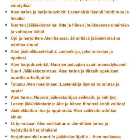
viihdyttää!
Aten tarina ja harjoitusvinkit: Lastenkirja täynnä intohimoa ja
liikettä!
Nuorten jääkiekkotarina: Atte ja hänen joukkueensa unelmien
ja voittojen tiellä!
Opi ja harjoittele Aten kanssa: Jännittävä jääkiekkotarina
odottaa sinua!
Aten jääkiekkoseikkailu: Lastenkirja, joka innostaa ja
opettaa!
Aten harjoitusvinkit: Nuorten pelaajien avain menestykseen!
Suuri Jääkiekkoturnaus: Aten tarina ja tärkeät opetukset
nuorille urheilijoille!
Tutustu Aten maailmaan: Lastenkirja täynnä toimintaa ja
oppia!
Aten tarina: Nuoren jääkiekkoilijan seikkailu ja kehitys!
Lasten jääkiekkotarina: Atte ja hänen tiiminsä kohti voittoa!
Jääkiekkoilun iloa ja oppimista: Aten seikkailu odottaa
sinua!
Liity mukaan Aten seikkailuun: Jännittävä tarina ja
hyödyllisiä harjoituksia!
Harjoitusvinkit nuorille jääkiekkoilijoille – Aten matkassa