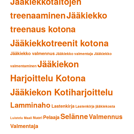
Jääkiekkotaitojen
treenaaminen
Jääkiekko
treenaus kotona
Jääkiekkotreenit kotona
Jääkiekko valmennus
Jääkiekko valmentaja
Jääkiekko
Jääkiekon
valmentaminen
Harjoittelu Kotona
Jääkiekon Kotiharjoittelu
Lamminaho
Lastenkirja
Lastenkirja jääkiekosta
Selänne
Valmennus
Pelaaja
Nuori
Luistelu
Maali
Valmentaja