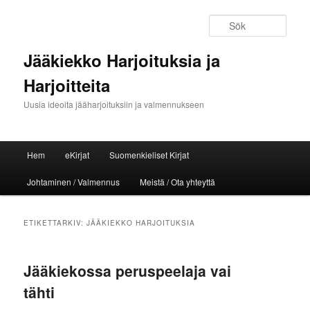
Sök
Jääkiekko Harjoituksia ja
Harjoitteita
Uusia ideoita jääharjoituksiin ja valmennukseen
Huvudmeny
Hem
eKirjat
Suomenkieliset Kirjat
Hoppa till huvudinnehåll
Hoppa till sekundärt innehåll
Johtaminen / Valmennus
Meistä / Ota yhteyttä
ETIKETTARKIV:
JÄÄKIEKKO HARJOITUKSIA
Jääkiekossa peruspeelaja vai
tähti