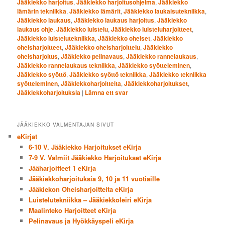
Jääkiekko harjoitus
,
Jääkiekko harjoitusohjelma
,
Jääkiekko
lämärin tekniikka
,
Jääkiekko lämärit
,
Jääkiekko laukaisutekniikka
,
Jääkiekko laukaus
,
Jääkiekko laukaus harjoitus
,
Jääkiekko
laukaus ohje
,
Jääkiekko luistelu
,
Jääkiekko luisteluharjoitteet
,
Jääkiekko luistelutekniikka
,
Jääkiekko oheiset
,
Jääkiekko
oheisharjoitteet
,
Jääkiekko oheisharjoittelu
,
Jääkiekko
oheisharjoitus
,
Jääkiekko pelinavaus
,
Jääkiekko rannelaukaus
,
Jääkiekko rannelaukaus tekniikka
,
Jääkiekko syötteleminen
,
Jääkiekko syöttö
,
Jääkiekko syöttö tekniikka
,
Jääkiekko tekniikka
syötteleminen
,
Jääkiekkoharjoitteita
,
Jääkiekkoharjoitukset
,
Jääkiekkoharjoituksia
|
Lämna ett svar
JÄÄKIEKKO VALMENTAJAN SIVUT
eKirjat
6-10 V. Jääkiekko Harjoitukset eKirja
7-9 V. Valmiit Jääkiekko Harjoitukset eKirja
Jääharjoitteet 1 eKirja
Jääkiekkoharjoituksia 9, 10 ja 11 vuotiaille
Jääkiekon Oheisharjoitteita eKirja
Luistelutekniikka – Jääkiekkoleiri eKirja
Maalinteko Harjoitteet eKirja
Pelinavaus ja Hyökkäyspeli eKirja