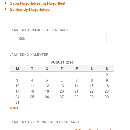
Säbä Harjoitukset ja Harjoitteet
Salibandy Harjoitukset
JÄÄKIEKKO HARJOITTEIDEN HAKU
Sök
JÄÄKIEKKO KALENTERI
AUGUSTI 2026
M
T
O
T
F
L
S
1
2
3
4
5
6
7
8
9
10
11
12
13
14
15
16
17
18
19
20
21
22
23
24
25
26
27
28
29
30
31
« okt
JÄÄKIEKKO VALMENNUKSEN HAKUSANAT