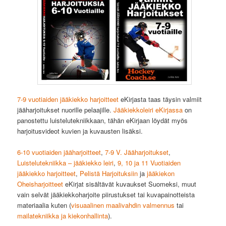
7-9 vuotiaiden jääkiekko harjoitteet
eKirjasta taas täysin valmiit
jääharjoitukset nuorille pelaajille.
Jääkiekkoleiri eKirjassa
on
panostettu luistelutekniikkaan, tähän eKirjaan löydät myös
harjoitusvideot kuvien ja kuvausten lisäksi.
6-10 vuotiaiden jääharjoitteet
,
7-9 V. Jääharjoitukset
,
Luistelutekniikka – jääkiekko leiri
,
9, 10 ja 11 Vuotiaiden
jääkiekko harjoitteet
,
Pelistä Harjoituksiin
ja
jääkiekon
Oheisharjoitteet
eKirjat sisältävät kuvaukset Suomeksi, muut
vain selvät jääkiekkoharjoite piirustukset tai kuvapainotteista
materiaalia kuten (
visuaalinen maalivahdin valmennus
tai
mailatekniikka ja kiekonhallinta
).