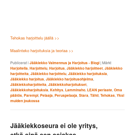
Tehokas harjoittelu jäällä >>
Maalinteko harjoituksia ja teoriaa >>
Publicerat i
Jääkiekko Valmennus ja Harjoitus - Blogi
|
Märkt
Harjoitella
,
Harjoittelu
,
Harjoitus
,
Jääkiekko harjoitteet
,
Jääkiekko
harjoitteita
,
Jääkiekko harjoittelu
,
Jääkiekko harjoituksia
,
Jääkiekko harjoitus
,
Jääkiekko harjoitusohjelma
,
Jääkiekkoharjoitteita
,
Jääkiekkoharjoitukset
,
Jääkiekkoharjoituksia
,
Kehitys
,
Lamminaho
,
LEAN periaate
,
Oma
päätös
,
Parempi
,
Pelaaja
,
Peruspelaaja
,
Stara
,
Tähti
,
Tehokas
,
Yksi
muiden joukossa
Jääkiekkoseura ei ole yritys,
etkä sinä sen asiakas