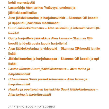
kohti menestystä!
Lastenkirja Aten tarina: Ystävyys, unelmat ja
jääkiekkoseikkailu!
Aten jääkiekkotarina ja harjoitusvinkit – Skannaa QR-koodit
ja uppoudu jääkiekon maailmaan!
Suuri Jääkiekkoturnaus – Aten seikkailu ja interaktiiviset QR-
koodit!
Opi ja harjoittele jääkiekkoa Aten kanssa – Skannaa QR-
koodit ja löydä uusia tapoja harjoitella!
Aten jääkiekkotarina ja videotuki – Skannaa QR-koodit ja näe
lisää!
Jääkiekkotarina ja harjoitusopas – Skannaa QR-koodit ja opi
lisää!
Lasten liikunta Suuri jääkiekkoturnaus – Aten tarina ja
harjoitusvinkit
Urheilutarina Suuri jääkiekkoturnaus – Aten tarina ja
harjoitusvinkit
Hauska ja opettavainen lastenkirja Suuri jääkiekkoturnaus –
Aten tarina ja harjoitusvinkit
JÄÄKIEKKO BLOGIN KATEGORIAT