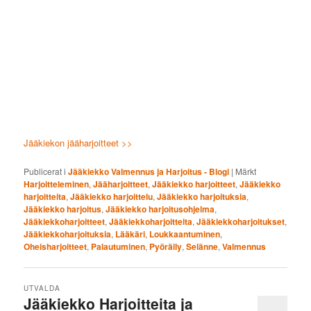
Jääkiekon jääharjoitteet >>
Publicerat i
Jääkiekko Valmennus ja Harjoitus - Blogi
|
Märkt
Harjoitteleminen
,
Jääharjoitteet
,
Jääkiekko harjoitteet
,
Jääkiekko
harjoitteita
,
Jääkiekko harjoittelu
,
Jääkiekko harjoituksia
,
Jääkiekko harjoitus
,
Jääkiekko harjoitusohjelma
,
Jääkiekkoharjoitteet
,
Jääkiekkoharjoitteita
,
Jääkiekkoharjoitukset
,
Jääkiekkoharjoituksia
,
Lääkäri
,
Loukkaantuminen
,
Oheisharjoitteet
,
Palautuminen
,
Pyöräily
,
Selänne
,
Valmennus
UTVALDA
Jääkiekko Harjoitteita ja