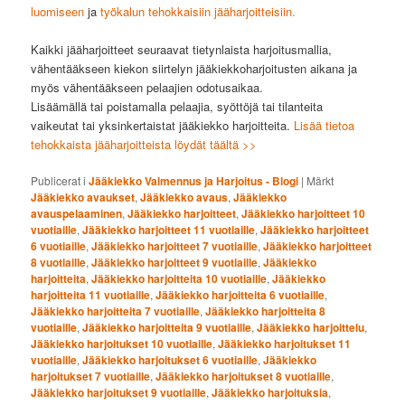
luomiseen
ja
työkalun tehokkaisiin jääharjoitteisiin.
Kaikki jääharjoitteet seuraavat tietynlaista harjoitusmallia,
vähentääkseen kiekon siirtelyn jääkiekkoharjoitusten aikana ja
myös vähentääkseen pelaajien odotusaikaa.
Lisäämällä tai poistamalla pelaajia, syöttöjä tai tilanteita
vaikeutat tai yksinkertaistat jääkiekko harjoitteita.
Lisää tietoa
tehokkaista jääharjoitteista löydät täältä >>
Publicerat i
Jääkiekko Valmennus ja Harjoitus - Blogi
|
Märkt
Jääkiekko avaukset
,
Jääkiekko avaus
,
Jääkiekko
avauspelaaminen
,
Jääkiekko harjoitteet
,
Jääkiekko harjoitteet 10
vuotiaille
,
Jääkiekko harjoitteet 11 vuotiaille
,
Jääkiekko harjoitteet
6 vuotiaille
,
Jääkiekko harjoitteet 7 vuotiaille
,
Jääkiekko harjoitteet
8 vuotiaille
,
Jääkiekko harjoitteet 9 vuotiaille
,
Jääkiekko
harjoitteita
,
Jääkiekko harjoitteita 10 vuotiaille
,
Jääkiekko
harjoitteita 11 vuotiaille
,
Jääkiekko harjoitteita 6 vuotiaille
,
Jääkiekko harjoitteita 7 vuotiaille
,
Jääkiekko harjoitteita 8
vuotiaille
,
Jääkiekko harjoitteita 9 vuotiaille
,
Jääkiekko harjoittelu
,
Jääkiekko harjoitukset 10 vuotiaille
,
Jääkiekko harjoitukset 11
vuotiaille
,
Jääkiekko harjoitukset 6 vuotiaille
,
Jääkiekko
harjoitukset 7 vuotiaille
,
Jääkiekko harjoitukset 8 vuotiaille
,
Jääkiekko harjoitukset 9 vuotiaille
,
Jääkiekko harjoituksia
,