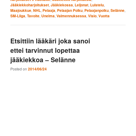
Jääkiekkoharjoitukset
,
Jääkiekossa
,
Leijonat
,
Luistelu
,
Maajoukkue
,
NHL
,
Pelaaja
,
Pelaajan Polku
,
Pelaajanpolku
,
Selänne
,
SM-Liiga
,
Tavoite
,
Unelma
,
Valmennuksessa
,
Visio
,
Vuotta
Etsittiin lääkäri joka sanoi
ettei tarvinnut lopettaa
jääkiekkoa – Selänne
Posted on
2014/06/24