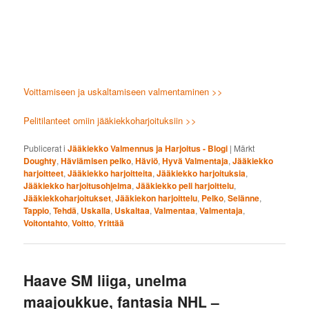
Voittamiseen ja uskaltamiseen valmentaminen >>
Pelitilanteet omiin jääkiekkoharjoituksiin >>
Publicerat i
Jääkiekko Valmennus ja Harjoitus - Blogi
|
Märkt
Doughty
,
Häviämisen pelko
,
Häviö
,
Hyvä Valmentaja
,
Jääkiekko
harjoitteet
,
Jääkiekko harjoitteita
,
Jääkiekko harjoituksia
,
Jääkiekko harjoitusohjelma
,
Jääkiekko peli harjoittelu
,
Jääkiekkoharjoitukset
,
Jääkiekon harjoittelu
,
Pelko
,
Selänne
,
Tappio
,
Tehdä
,
Uskalla
,
Uskaltaa
,
Valmentaa
,
Valmentaja
,
Voitontahto
,
Voitto
,
Yrittää
Haave SM liiga, unelma
maajoukkue, fantasia NHL –