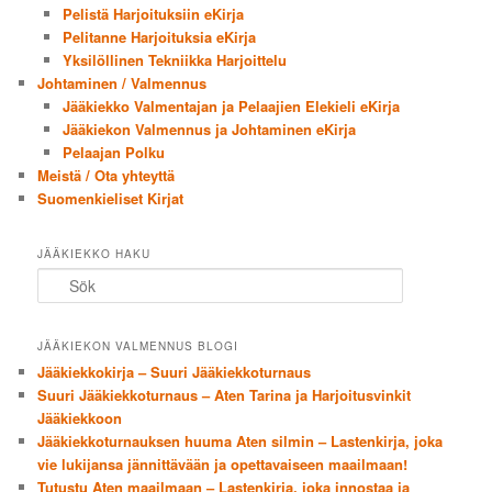
Pelistä Harjoituksiin eKirja
Pelitanne Harjoituksia eKirja
Yksilöllinen Tekniikka Harjoittelu
Johtaminen / Valmennus
Jääkiekko Valmentajan ja Pelaajien Elekieli eKirja
Jääkiekon Valmennus ja Johtaminen eKirja
Pelaajan Polku
Meistä / Ota yhteyttä
Suomenkieliset Kirjat
JÄÄKIEKKO HAKU
Sök
JÄÄKIEKON VALMENNUS BLOGI
Jääkiekkokirja – Suuri Jääkiekkoturnaus
Suuri Jääkiekkoturnaus – Aten Tarina ja Harjoitusvinkit
Jääkiekkoon
Jääkiekkoturnauksen huuma Aten silmin – Lastenkirja, joka
vie lukijansa jännittävään ja opettavaiseen maailmaan!
Tutustu Aten maailmaan – Lastenkirja, joka innostaa ja