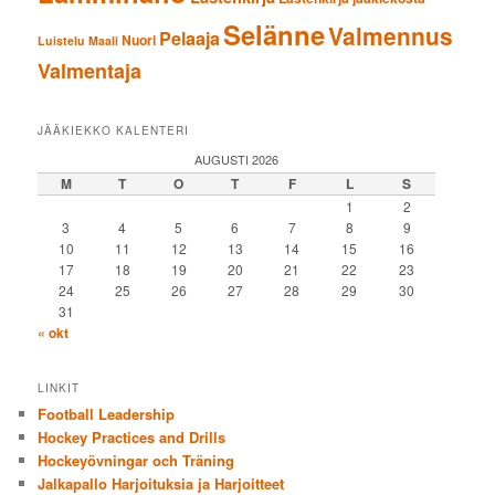
Selänne
Valmennus
Pelaaja
Nuori
Luistelu
Maali
Valmentaja
JÄÄKIEKKO KALENTERI
AUGUSTI 2026
M
T
O
T
F
L
S
1
2
3
4
5
6
7
8
9
10
11
12
13
14
15
16
17
18
19
20
21
22
23
24
25
26
27
28
29
30
31
« okt
LINKIT
Football Leadership
Hockey Practices and Drills
Hockeyövningar och Träning
Jalkapallo Harjoituksia ja Harjoitteet