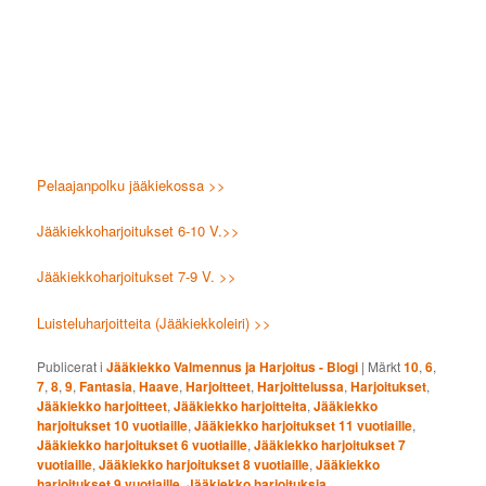
Pelaajanpolku jääkiekossa >>
Jääkiekkoharjoitukset 6-10 V.>>
Jääkiekkoharjoitukset 7-9 V. >>
Luisteluharjoitteita (Jääkiekkoleiri) >>
Publicerat i
Jääkiekko Valmennus ja Harjoitus - Blogi
|
Märkt
10
,
6
,
7
,
8
,
9
,
Fantasia
,
Haave
,
Harjoitteet
,
Harjoittelussa
,
Harjoitukset
,
Jääkiekko harjoitteet
,
Jääkiekko harjoitteita
,
Jääkiekko
harjoitukset 10 vuotiaille
,
Jääkiekko harjoitukset 11 vuotiaille
,
Jääkiekko harjoitukset 6 vuotiaille
,
Jääkiekko harjoitukset 7
vuotiaille
,
Jääkiekko harjoitukset 8 vuotiaille
,
Jääkiekko
harjoitukset 9 vuotiaille
,
Jääkiekko harjoituksia
,