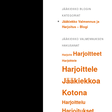
JÄÄKIEKKO BLOGIN
KATEGORIAT
Jääkiekko Valmennus ja
Harjoitus – Blogi
JÄÄKIEKKO VALMENNUKSEN
HAKUSANAT
Harjoitteet
Harjoite
Harjoittele
Harjoittele
Jääkiekkoa
Kotona
Harjoittelu
Harjoitukset