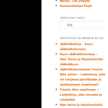
Meistä / Ota yhteyttä
Suomenkieliset Kirjat
JÄÄKIEKKO HAKU
Sök
JÄÄKIEKON VALMENNUS BLOGI
Jääkiekkokirja – Suuri
Jääkiekkoturnaus
Suuri Jääkiekkoturnaus –
Aten Tarina ja Harjoitusvinkit
Jääkiekkoon
Jääkiekkoturnauksen huuma
Aten silmin – Lastenkirja, joka
vie lukijansa jännittävään ja
opettavaiseen maailmaan!
Tutustu Aten maailmaan –
Lastenkirja, joka innostaa ja
viihdyttää!
Aten tarina ja harjoitusvinkit: