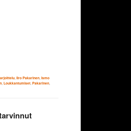
arjoittelu
,
Iiro Pakarinen
,
Ismo
n
,
Loukkantumiset
,
Pakarinen
,
 tarvinnut