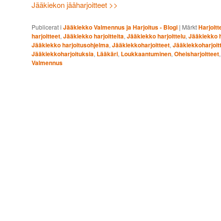
Jääkiekon jääharjoitteet >>
Publicerat i
Jääkiekko Valmennus ja Harjoitus - Blogi
|
Märkt
Harjoit
harjoitteet
,
Jääkiekko harjoitteita
,
Jääkiekko harjoittelu
,
Jääkiekko h
Jääkiekko harjoitusohjelma
,
Jääkiekkoharjoitteet
,
Jääkiekkoharjoitt
Jääkiekkoharjoituksia
,
Lääkäri
,
Loukkaantuminen
,
Oheisharjoitteet
Valmennus