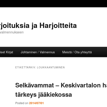
oituksia ja Harjoitteita
ja valmennukseen
set Kirjat
Johtaminen / Valmennus
Meistä / Ota yhteyttä
l
ETIKETTARKIV:
LOUKKAANTUMINEN
Selkävammat – Keskivartalon hal
tärkeys jääkiekossa
Posted on
2014/07/01