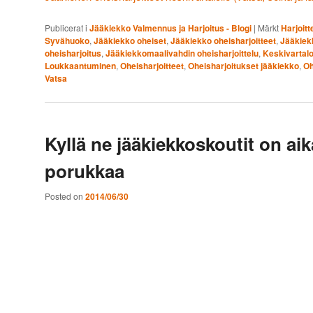
Publicerat i
Jääkiekko Valmennus ja Harjoitus - Blogi
|
Märkt
Harjoitt
Syvähuoko
,
Jääkiekko oheiset
,
Jääkiekko oheisharjoitteet
,
Jääkiekk
oheisharjoitus
,
Jääkiekkomaalivahdin oheisharjoittelu
,
Keskivartal
Loukkaantuminen
,
Oheisharjoitteet
,
Oheisharjoitukset jääkiekko
,
Oh
Vatsa
Kyllä ne jääkiekkoskoutit on aik
porukkaa
Posted on
2014/06/30