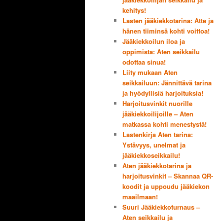
kehitys!
Lasten jääkiekkotarina: Atte ja
hänen tiiminsä kohti voittoa!
Jääkiekkoilun iloa ja
oppimista: Aten seikkailu
odottaa sinua!
Liity mukaan Aten
seikkailuun: Jännittävä tarina
ja hyödyllisiä harjoituksia!
Harjoitusvinkit nuorille
jääkiekkoilijoille – Aten
matkassa kohti menestystä!
Lastenkirja Aten tarina:
Ystävyys, unelmat ja
jääkiekkoseikkailu!
Aten jääkiekkotarina ja
harjoitusvinkit – Skannaa QR-
koodit ja uppoudu jääkiekon
maailmaan!
Suuri Jääkiekkoturnaus –
Aten seikkailu ja