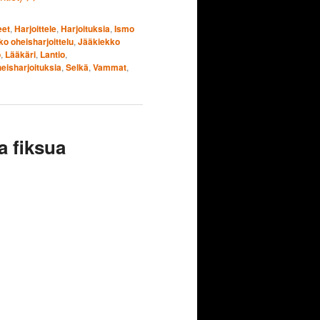
eet
,
Harjoittele
,
Harjoituksia
,
Ismo
o oheisharjoittelu
,
Jääkiekko
o
,
Lääkäri
,
Lantio
,
eisharjoituksia
,
Selkä
,
Vammat
,
a fiksua