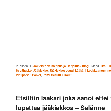
Publicerat i
Jääkiekko Valmennus ja Harjoitus - Blogi
|
Märkt
Fiksu
,
H
Syvähuoko
,
Jääkiekko
,
Jääkiekkoscoutti
,
Lääkäri
,
Loukkaantumine
Pihtipolvet
,
Polvet
,
Polvi
,
Scoutti
,
Skoutti
Etsittiin lääkäri joka sanoi ettei
lopettaa jääkiekkoa – Selänne