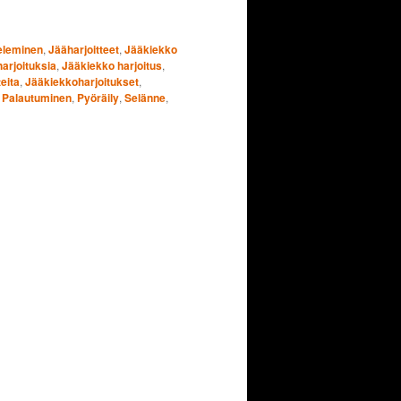
teleminen
,
Jääharjoitteet
,
Jääkiekko
arjoituksia
,
Jääkiekko harjoitus
,
eita
,
Jääkiekkoharjoitukset
,
,
Palautuminen
,
Pyöräily
,
Selänne
,