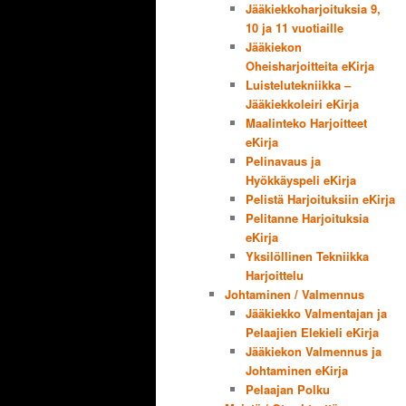
Jääkiekkoharjoituksia 9,
10 ja 11 vuotiaille
Jääkiekon
Oheisharjoitteita eKirja
Luistelutekniikka –
Jääkiekkoleiri eKirja
Maalinteko Harjoitteet
eKirja
Pelinavaus ja
Hyökkäyspeli eKirja
Pelistä Harjoituksiin eKirja
Pelitanne Harjoituksia
eKirja
Yksilöllinen Tekniikka
Harjoittelu
Johtaminen / Valmennus
Jääkiekko Valmentajan ja
Pelaajien Elekieli eKirja
Jääkiekon Valmennus ja
Johtaminen eKirja
Pelaajan Polku