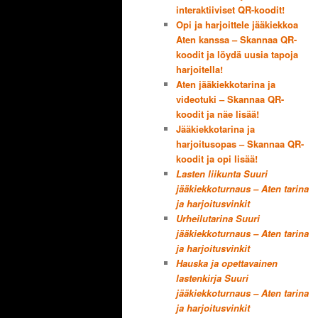
interaktiiviset QR-koodit!
Opi ja harjoittele jääkiekkoa
Aten kanssa – Skannaa QR-
koodit ja löydä uusia tapoja
harjoitella!
Aten jääkiekkotarina ja
videotuki – Skannaa QR-
koodit ja näe lisää!
Jääkiekkotarina ja
harjoitusopas – Skannaa QR-
koodit ja opi lisää!
Lasten liikunta Suuri
jääkiekkoturnaus – Aten tarina
ja harjoitusvinkit
Urheilutarina Suuri
jääkiekkoturnaus – Aten tarina
ja harjoitusvinkit
Hauska ja opettavainen
lastenkirja Suuri
jääkiekkoturnaus – Aten tarina
ja harjoitusvinkit