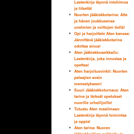
Lastenkirja täynnä intohimoa
ja liikettä!
Nuorten jääkiekkotarina: Atte
ja hänen joukkueensa
unelmien ja voittojen tiellä!
Opi ja harjoittele Aten kanssa:
Jännittävä jääkiekkotarina
odottaa sinua!
Aten jääkiekkoseikkailu:
Lastenkirja, joka innostaa ja
opettaa!
Aten harjoitusvinkit: Nuorten
pelaajien avain
menestykseen!
Suuri Jääkiekkoturnaus: Aten
tarina ja tärkeät opetukset
nuorille urheilijoille!
Tutustu Aten maailmaan:
Lastenkirja täynnä toimintaa
ja oppia!
Aten tarina: Nuoren
jääkiekkoilijan seikkailu ja