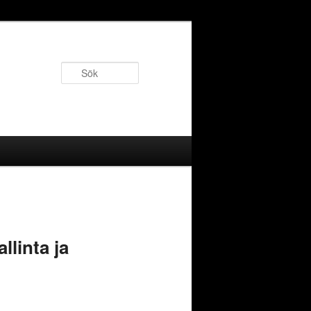
Sök
linta ja