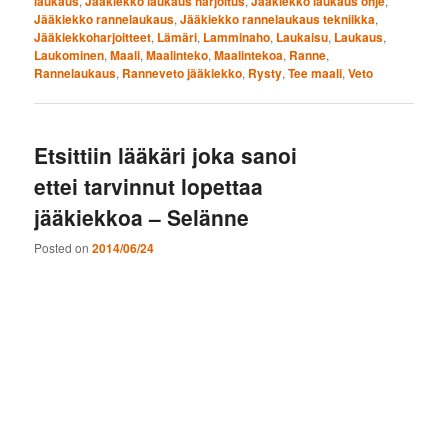
laukaus
,
Jääkiekko laukaus harjoitus
,
Jääkiekko laukaus ohje
,
Jääkiekko rannelaukaus
,
Jääkiekko rannelaukaus tekniikka
,
Jääkiekkoharjoitteet
,
Lämäri
,
Lamminaho
,
Laukaisu
,
Laukaus
,
Laukominen
,
Maali
,
Maalinteko
,
Maalintekoa
,
Ranne
,
Rannelaukaus
,
Ranneveto jääkiekko
,
Rysty
,
Tee maali
,
Veto
Etsittiin lääkäri joka sanoi
ettei tarvinnut lopettaa
jääkiekkoa – Selänne
Posted on
2014/06/24