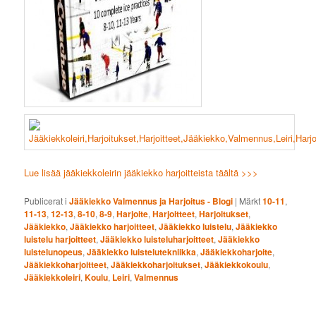
Lue lisää jääkiekkoleirin jääkiekko harjoitteista täältä >>>
Publicerat i
Jääkiekko Valmennus ja Harjoitus - Blogi
|
Märkt
10-11
,
11-13
,
12-13
,
8-10
,
8-9
,
Harjoite
,
Harjoitteet
,
Harjoitukset
,
Jääkiekko
,
Jääkiekko harjoitteet
,
Jääkiekko luistelu
,
Jääkiekko
luistelu harjoitteet
,
Jääkiekko luisteluharjoitteet
,
Jääkiekko
luistelunopeus
,
Jääkiekko luistelutekniikka
,
Jääkiekkoharjoite
,
Jääkiekkoharjoitteet
,
Jääkiekkoharjoitukset
,
Jääkiekkokoulu
,
Jääkiekkoleiri
,
Koulu
,
Leiri
,
Valmennus