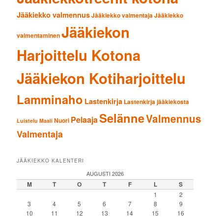
Jääkiekko valmennus
Jääkiekko valmentaja
Jääkiekko
Jääkiekon
valmentaminen
Harjoittelu Kotona
Jääkiekon Kotiharjoittelu
Lamminaho
Lastenkirja
Lastenkirja jääkiekosta
Selänne
Valmennus
Pelaaja
Nuori
Luistelu
Maali
Valmentaja
JÄÄKIEKKO KALENTERI
AUGUSTI 2026
M
T
O
T
F
L
S
1
2
3
4
5
6
7
8
9
10
11
12
13
14
15
16