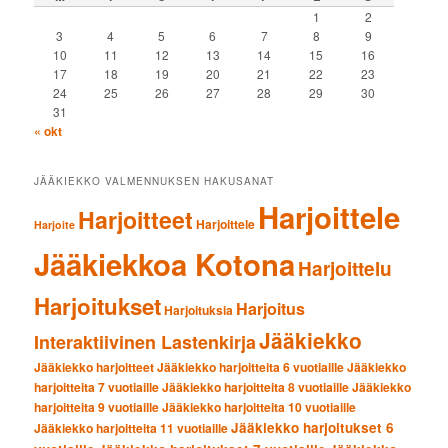
1
2
3
4
5
6
7
8
9
10
11
12
13
14
15
16
17
18
19
20
21
22
23
24
25
26
27
28
29
30
31
« okt
JÄÄKIEKKO VALMENNUKSEN HAKUSANAT
Harjoittele
Harjoitteet
Harjoittele
Harjoite
Jääkiekkoa Kotona
Harjoittelu
Harjoitukset
Harjoitus
Harjoituksia
Jääkiekko
Interaktiivinen Lastenkirja
Jääkiekko harjoitteet
Jääkiekko harjoitteita 6 vuotiaille
Jääkiekko
harjoitteita 7 vuotiaille
Jääkiekko harjoitteita 8 vuotiaille
Jääkiekko
harjoitteita 9 vuotiaille
Jääkiekko harjoitteita 10 vuotiaille
Jääkiekko harjoitukset 6
Jääkiekko harjoitteita 11 vuotiaille