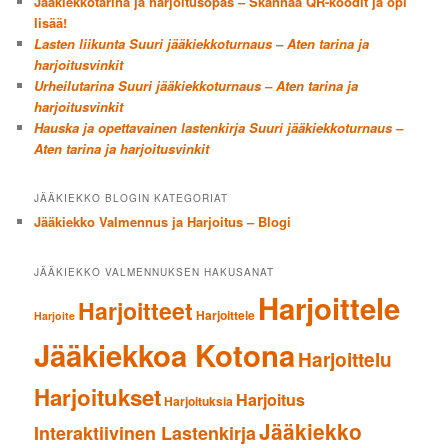
Jääkiekkotarina ja harjoitusopas – Skannaa QR-koodit ja opi
lisää!
Lasten liikunta Suuri jääkiekkoturnaus – Aten tarina ja
harjoitusvinkit
Urheilutarina Suuri jääkiekkoturnaus – Aten tarina ja
harjoitusvinkit
Hauska ja opettavainen lastenkirja Suuri jääkiekkoturnaus –
Aten tarina ja harjoitusvinkit
JÄÄKIEKKO BLOGIN KATEGORIAT
Jääkiekko Valmennus ja Harjoitus – Blogi
JÄÄKIEKKO VALMENNUKSEN HAKUSANAT
Harjoittele
Harjoitteet
Harjoittele
Harjoite
Jääkiekkoa Kotona
Harjoittelu
Harjoitukset
Harjoitus
Harjoituksia
Jääkiekko
Interaktiivinen Lastenkirja