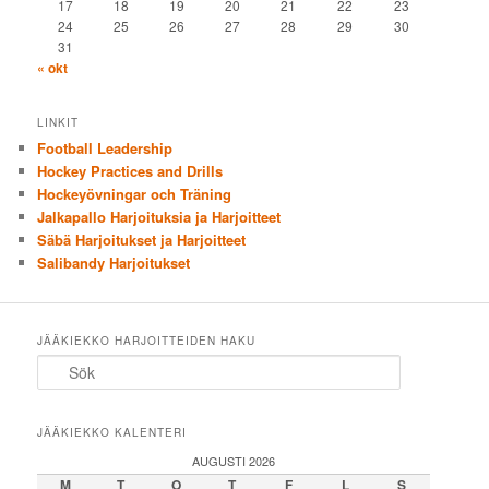
17
18
19
20
21
22
23
24
25
26
27
28
29
30
31
« okt
LINKIT
Football Leadership
Hockey Practices and Drills
Hockeyövningar och Träning
Jalkapallo Harjoituksia ja Harjoitteet
Säbä Harjoitukset ja Harjoitteet
Salibandy Harjoitukset
JÄÄKIEKKO HARJOITTEIDEN HAKU
Sök
JÄÄKIEKKO KALENTERI
AUGUSTI 2026
M
T
O
T
F
L
S