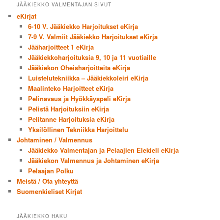
JÄÄKIEKKO VALMENTAJAN SIVUT
eKirjat
6-10 V. Jääkiekko Harjoitukset eKirja
7-9 V. Valmiit Jääkiekko Harjoitukset eKirja
Jääharjoitteet 1 eKirja
Jääkiekkoharjoituksia 9, 10 ja 11 vuotiaille
Jääkiekon Oheisharjoitteita eKirja
Luistelutekniikka – Jääkiekkoleiri eKirja
Maalinteko Harjoitteet eKirja
Pelinavaus ja Hyökkäyspeli eKirja
Pelistä Harjoituksiin eKirja
Pelitanne Harjoituksia eKirja
Yksilöllinen Tekniikka Harjoittelu
Johtaminen / Valmennus
Jääkiekko Valmentajan ja Pelaajien Elekieli eKirja
Jääkiekon Valmennus ja Johtaminen eKirja
Pelaajan Polku
Meistä / Ota yhteyttä
Suomenkieliset Kirjat
JÄÄKIEKKO HAKU