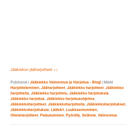
Jääkiekon jääharjoitteet >>
Publicerat i
Jääkiekko Valmennus ja Harjoitus - Blogi
|
Märkt
Harjoitteleminen
,
Jääharjoitteet
,
Jääkiekko harjoitteet
,
Jääkiekko
harjoitteita
,
Jääkiekko harjoittelu
,
Jääkiekko harjoituksia
,
Jääkiekko harjoitus
,
Jääkiekko harjoitusohjelma
,
Jääkiekkoharjoitteet
,
Jääkiekkoharjoitteita
,
Jääkiekkoharjoitukset
,
Jääkiekkoharjoituksia
,
Lääkäri
,
Loukkaantuminen
,
Oheisharjoitteet
,
Palautuminen
,
Pyöräily
,
Selänne
,
Valmennus