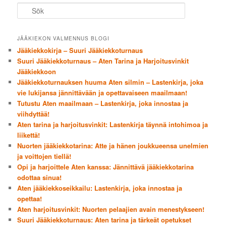
Sök
JÄÄKIEKON VALMENNUS BLOGI
Jääkiekkokirja – Suuri Jääkiekkoturnaus
Suuri Jääkiekkoturnaus – Aten Tarina ja Harjoitusvinkit
Jääkiekkoon
Jääkiekkoturnauksen huuma Aten silmin – Lastenkirja, joka
vie lukijansa jännittävään ja opettavaiseen maailmaan!
Tutustu Aten maailmaan – Lastenkirja, joka innostaa ja
viihdyttää!
Aten tarina ja harjoitusvinkit: Lastenkirja täynnä intohimoa ja
liikettä!
Nuorten jääkiekkotarina: Atte ja hänen joukkueensa unelmien
ja voittojen tiellä!
Opi ja harjoittele Aten kanssa: Jännittävä jääkiekkotarina
odottaa sinua!
Aten jääkiekkoseikkailu: Lastenkirja, joka innostaa ja
opettaa!
Aten harjoitusvinkit: Nuorten pelaajien avain menestykseen!
Suuri Jääkiekkoturnaus: Aten tarina ja tärkeät opetukset