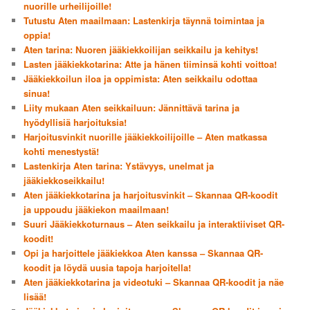
nuorille urheilijoille!
Tutustu Aten maailmaan: Lastenkirja täynnä toimintaa ja
oppia!
Aten tarina: Nuoren jääkiekkoilijan seikkailu ja kehitys!
Lasten jääkiekkotarina: Atte ja hänen tiiminsä kohti voittoa!
Jääkiekkoilun iloa ja oppimista: Aten seikkailu odottaa
sinua!
Liity mukaan Aten seikkailuun: Jännittävä tarina ja
hyödyllisiä harjoituksia!
Harjoitusvinkit nuorille jääkiekkoilijoille – Aten matkassa
kohti menestystä!
Lastenkirja Aten tarina: Ystävyys, unelmat ja
jääkiekkoseikkailu!
Aten jääkiekkotarina ja harjoitusvinkit – Skannaa QR-koodit
ja uppoudu jääkiekon maailmaan!
Suuri Jääkiekkoturnaus – Aten seikkailu ja interaktiiviset QR-
koodit!
Opi ja harjoittele jääkiekkoa Aten kanssa – Skannaa QR-
koodit ja löydä uusia tapoja harjoitella!
Aten jääkiekkotarina ja videotuki – Skannaa QR-koodit ja näe
lisää!