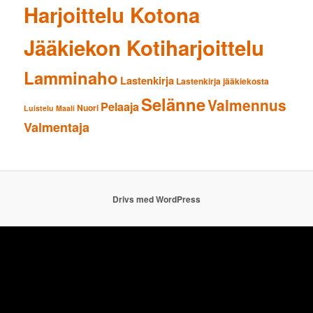
Harjoittelu Kotona
Jääkiekon Kotiharjoittelu
Lamminaho
Lastenkirja
Lastenkirja jääkiekosta
Selänne
Valmennus
Pelaaja
Nuori
Luistelu
Maali
Valmentaja
Drivs med WordPress