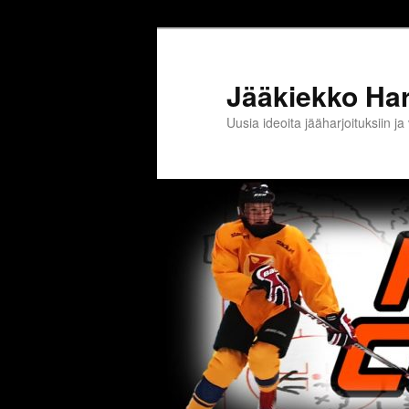
Jääkiekko Harj
Uusia ideoita jääharjoituksiin 