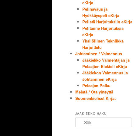
eKirja
Pelinavaus ja
Hyökkäyspeli eKirja
Pelistä Harjoituksiin eKirja
Pelitanne Harjoituksia
eKirja
Yksilöllinen Tekniikka
Harjoittelu
Johtaminen / Valmennus
Jääkiekko Valmentajan ja
Pelaajien Elekieli eKirja
Jääkiekon Valmennus ja
Johtaminen eKirja
Pelaajan Polku
Meistä / Ota yhteyttä
Suomenkieliset Kirjat
JÄÄKIEKKO HAKU
Sök