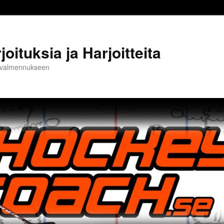
oituksia ja Harjoitteita
ja valmennukseen