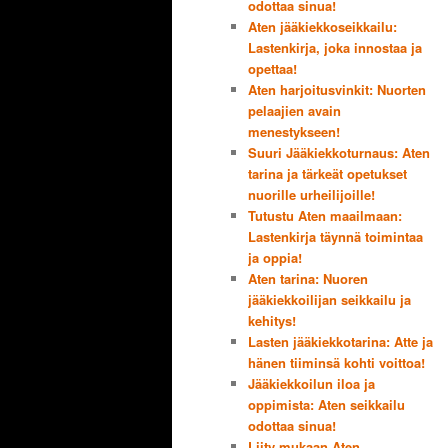
odottaa sinua!
Aten jääkiekkoseikkailu:
Lastenkirja, joka innostaa ja
opettaa!
Aten harjoitusvinkit: Nuorten
pelaajien avain
menestykseen!
Suuri Jääkiekkoturnaus: Aten
tarina ja tärkeät opetukset
nuorille urheilijoille!
Tutustu Aten maailmaan:
Lastenkirja täynnä toimintaa
ja oppia!
Aten tarina: Nuoren
jääkiekkoilijan seikkailu ja
kehitys!
Lasten jääkiekkotarina: Atte ja
hänen tiiminsä kohti voittoa!
Jääkiekkoilun iloa ja
oppimista: Aten seikkailu
odottaa sinua!
Liity mukaan Aten