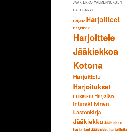
JÄÄKIEKKO VALMENNUKSEN
HAKUSANAT
Harjoitteet
Harjoite
Harjoittele
Harjoittele
Jääkiekkoa
Kotona
Harjoittelu
Harjoitukset
Harjoitus
Harjoituksia
Interaktiivinen
Lastenkirja
Jääkiekko
Jääkiekko
harjoitteet
Jääkiekko harjoitteita