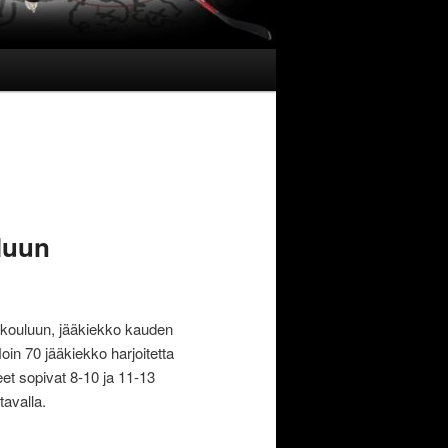
uluun
kkokouluun, jääkiekko kauden
oin 70 jääkiekko harjoitetta
teet sopivat 8-10 ja 11-13
tavalla.