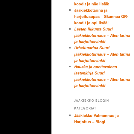
koodit ja näe lisää!
Jääkiekkotarina ja
harjoitusopas – Skannaa QR-
koodit ja opi lisää!
Lasten liikunta Suuri
jääkiekkoturnaus – Aten tarina
ja harjoitusvinkit
Urheilutarina Suuri
jääkiekkoturnaus – Aten tarina
ja harjoitusvinkit
Hauska ja opettavainen
lastenkirja Suuri
jääkiekkoturnaus – Aten tarina
ja harjoitusvinkit
JÄÄKIEKKO BLOGIN
KATEGORIAT
Jääkiekko Valmennus ja
Harjoitus – Blogi