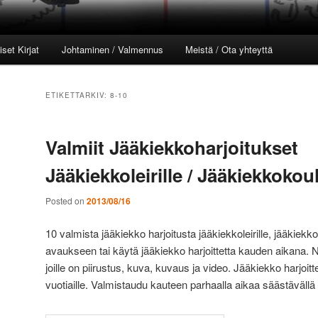
set Kirjat
Johtaminen / Valmennus
Meistä / Ota yhteyttä
l
ETIKETTARKIV:
8-10
Valmiit Jääkiekkoharjoitukset
Jääkiekkoleirille / Jääkiekkoko
Posted on
2013/08/16
10 valmista jääkiekko harjoitusta jääkiekkoleirille, jääkie
avaukseen tai käytä jääkiekko harjoittetta kauden aikana. N
joille on piirustus, kuva, kuvaus ja video. Jääkiekko harjoit
vuotiaille. Valmistaudu kauteen parhaalla aikaa säästävällä 