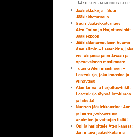
JÄÄKIEKON VALMENNUS BLOGI
Jääkiekkokirja – Suuri
Jääkiekkoturnaus
Suuri Jääkiekkoturnaus –
Aten Tarina ja Harjoitusvinkit
Jääkiekkoon
Jääkiekkoturnauksen huuma
Aten silmin – Lastenkirja, joka
vie lukijansa jännittävään ja
opettavaiseen maailmaan!
Tutustu Aten maailmaan –
Lastenkirja, joka innostaa ja
viihdyttää!
Aten tarina ja harjoitusvinkit:
Lastenkirja täynnä intohimoa
ja liikettä!
Nuorten jääkiekkotarina: Atte
ja hänen joukkueensa
unelmien ja voittojen tiellä!
Opi ja harjoittele Aten kanssa:
Jännittävä jääkiekkotarina