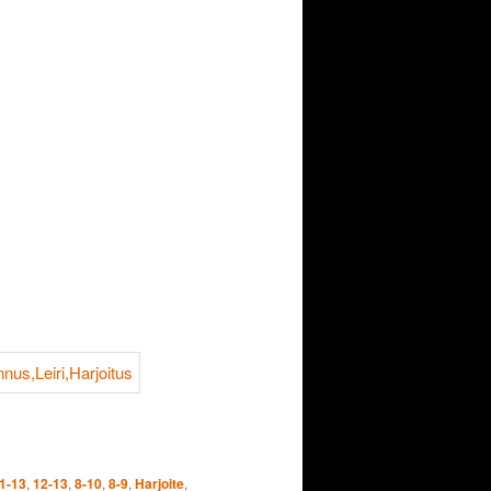
1-13
,
12-13
,
8-10
,
8-9
,
Harjoite
,