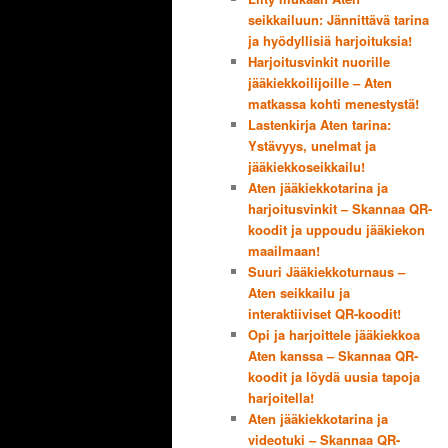
seikkailuun: Jännittävä tarina
ja hyödyllisiä harjoituksia!
Harjoitusvinkit nuorille
jääkiekkoilijoille – Aten
matkassa kohti menestystä!
Lastenkirja Aten tarina:
Ystävyys, unelmat ja
jääkiekkoseikkailu!
Aten jääkiekkotarina ja
harjoitusvinkit – Skannaa QR-
koodit ja uppoudu jääkiekon
maailmaan!
Suuri Jääkiekkoturnaus –
Aten seikkailu ja
interaktiiviset QR-koodit!
Opi ja harjoittele jääkiekkoa
Aten kanssa – Skannaa QR-
koodit ja löydä uusia tapoja
harjoitella!
Aten jääkiekkotarina ja
videotuki – Skannaa QR-