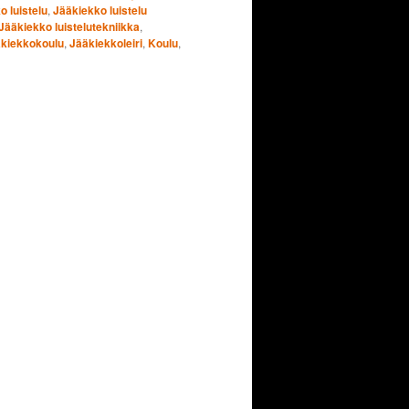
o luistelu
,
Jääkiekko luistelu
Jääkiekko luistelutekniikka
,
kiekkokoulu
,
Jääkiekkoleiri
,
Koulu
,