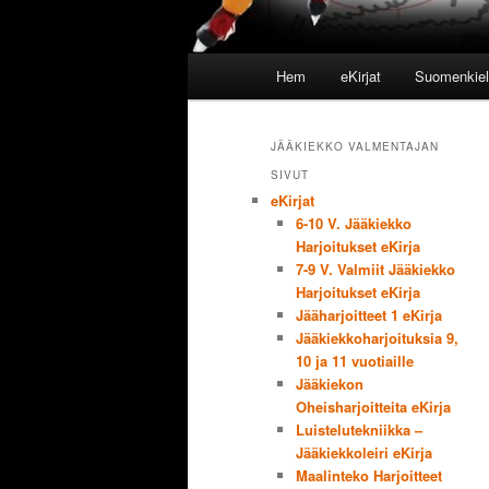
Huvudmeny
Hem
eKirjat
Suomenkieli
Hoppa till huvudinnehåll
Hoppa till sekundärt innehål
JÄÄKIEKKO VALMENTAJAN
SIVUT
eKirjat
6-10 V. Jääkiekko
Harjoitukset eKirja
7-9 V. Valmiit Jääkiekko
Harjoitukset eKirja
Jääharjoitteet 1 eKirja
Jääkiekkoharjoituksia 9,
10 ja 11 vuotiaille
Jääkiekon
Oheisharjoitteita eKirja
Luistelutekniikka –
Jääkiekkoleiri eKirja
Maalinteko Harjoitteet