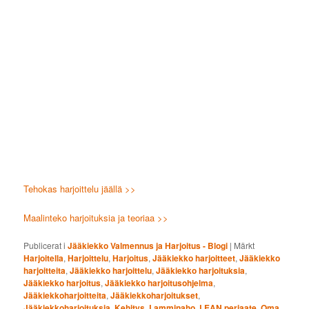
Tehokas harjoittelu jäällä >>
Maalinteko harjoituksia ja teoriaa >>
Publicerat i
Jääkiekko Valmennus ja Harjoitus - Blogi
|
Märkt
Harjoitella
,
Harjoittelu
,
Harjoitus
,
Jääkiekko harjoitteet
,
Jääkiekko
harjoitteita
,
Jääkiekko harjoittelu
,
Jääkiekko harjoituksia
,
Jääkiekko harjoitus
,
Jääkiekko harjoitusohjelma
,
Jääkiekkoharjoitteita
,
Jääkiekkoharjoitukset
,
Jääkiekkoharjoituksia
,
Kehitys
,
Lamminaho
,
LEAN periaate
,
Oma