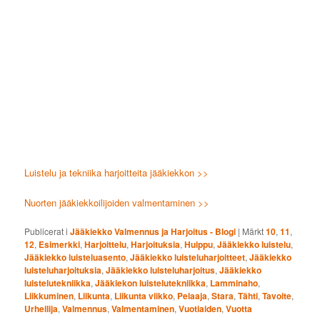
Luistelu ja tekniika harjoitteita jääkiekkon >>
Nuorten jääkiekkoilijoiden valmentaminen >>
Publicerat i
Jääkiekko Valmennus ja Harjoitus - Blogi
|
Märkt
10
,
11
,
12
,
Esimerkki
,
Harjoittelu
,
Harjoituksia
,
Huippu
,
Jääkiekko luistelu
,
Jääkiekko luisteluasento
,
Jääkiekko luisteluharjoitteet
,
Jääkiekko
luisteluharjoituksia
,
Jääkiekko luisteluharjoitus
,
Jääkiekko
luistelutekniikka
,
Jääkiekon luistelutekniikka
,
Lamminaho
,
Liikkuminen
,
Liikunta
,
Liikunta viikko
,
Pelaaja
,
Stara
,
Tähti
,
Tavoite
,
Urheilija
,
Valmennus
,
Valmentaminen
,
Vuotiaiden
,
Vuotta