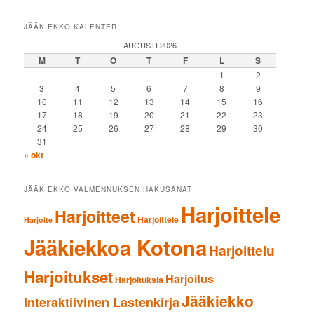
JÄÄKIEKKO KALENTERI
AUGUSTI 2026
M
T
O
T
F
L
S
1
2
3
4
5
6
7
8
9
10
11
12
13
14
15
16
17
18
19
20
21
22
23
24
25
26
27
28
29
30
31
« okt
JÄÄKIEKKO VALMENNUKSEN HAKUSANAT
Harjoittele
Harjoitteet
Harjoittele
Harjoite
Jääkiekkoa Kotona
Harjoittelu
Harjoitukset
Harjoitus
Harjoituksia
Jääkiekko
Interaktiivinen Lastenkirja