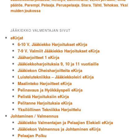
päätös
,
Parempi
,
Pelaaja
,
Peruspelaaja
,
Stara
,
Tähti
,
Tehokas
,
Yksi
muiden joukossa
JÄÄKIEKKO VALMENTAJAN SIVUT
eKirjat
6-10 V. Jääkiekko Harjoitukset eKirja
7-9 V. Valmiit Jääkiekko Harjoitukset eKirja
Jääharjoitteet 1 eKirja
Jääkiekkoharjoituksia 9, 10 ja 11 vuotiaille
Jääkiekon Oheisharjoitteita eKirja
Luistelutekniikka – Jääkiekkoleiri eKirja
Maalinteko Harjoitteet eKirja
Pelinavaus ja Hyökkäyspeli eKirja
Pelistä Harjoituksiin eKirja
Pelitanne Harjoituksia eKirja
Yksilöllinen Tekniikka Harjoittelu
Johtaminen / Valmennus
Jääkiekko Valmentajan ja Pelaajien Elekieli eKirja
Jääkiekon Valmennus ja Johtaminen eKirja
Pelaajan Polku