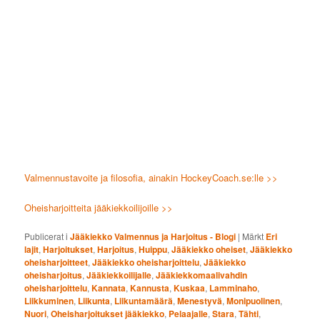
Valmennustavoite ja filosofia, ainakin HockeyCoach.se:lle >>
Oheisharjoitteita jääkiekkoilijoille >>
Publicerat i
Jääkiekko Valmennus ja Harjoitus - Blogi
|
Märkt
Eri
lajit
,
Harjoitukset
,
Harjoitus
,
Huippu
,
Jääkiekko oheiset
,
Jääkiekko
oheisharjoitteet
,
Jääkiekko oheisharjoittelu
,
Jääkiekko
oheisharjoitus
,
Jääkiekkoilijalle
,
Jääkiekkomaalivahdin
oheisharjoittelu
,
Kannata
,
Kannusta
,
Kuskaa
,
Lamminaho
,
Liikkuminen
,
Liikunta
,
Liikuntamäärä
,
Menestyvä
,
Monipuolinen
,
Nuori
,
Oheisharjoitukset jääkiekko
,
Pelaajalle
,
Stara
,
Tähti
,