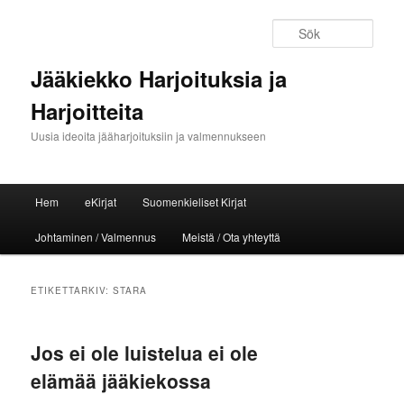
Sök
Jääkiekko Harjoituksia ja
Harjoitteita
Uusia ideoita jääharjoituksiin ja valmennukseen
Huvudmeny
Hem
eKirjat
Suomenkieliset Kirjat
Hoppa till huvudinnehåll
Hoppa till sekundärt innehåll
Johtaminen / Valmennus
Meistä / Ota yhteyttä
ETIKETTARKIV:
STARA
Jos ei ole luistelua ei ole
elämää jääkiekossa