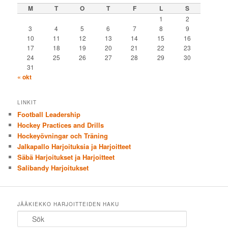
M
T
O
T
F
L
S
1
2
3
4
5
6
7
8
9
10
11
12
13
14
15
16
17
18
19
20
21
22
23
24
25
26
27
28
29
30
31
« okt
LINKIT
Football Leadership
Hockey Practices and Drills
Hockeyövningar och Träning
Jalkapallo Harjoituksia ja Harjoitteet
Säbä Harjoitukset ja Harjoitteet
Salibandy Harjoitukset
JÄÄKIEKKO HARJOITTEIDEN HAKU
Sök