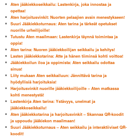
Aten jääkiekkoseikkailu: Lastenkirja, joka innostaa ja
opettaa!
Aten harjoitusvinkit: Nuorten pelaajien avain menestykseen!
Suuri Jääkiekkoturnaus: Aten tarina ja tärkeät opetukset
nuorille urheilijoille!
Tutustu Aten maailmaan: Lastenkirja täynnä toimintaa ja
oppia!
Aten tarina: Nuoren jääkiekkoilijan seikkailu ja kehitys!
Lasten jääkiekkotarina: Atte ja hänen tiiminsä kohti voittoa!
Jääkiekkoilun iloa ja oppimista: Aten seikkailu odottaa
sinua!
Liity mukaan Aten seikkailuun: Jännittävä tarina ja
hyödyllisiä harjoituksia!
Harjoitusvinkit nuorille jääkiekkoilijoille – Aten matkassa
kohti menestystä!
Lastenkirja Aten tarina: Ystävyys, unelmat ja
jääkiekkoseikkailu!
Aten jääkiekkotarina ja harjoitusvinkit – Skannaa QR-koodit
ja uppoudu jääkiekon maailmaan!
Suuri Jääkiekkoturnaus – Aten seikkailu ja interaktiiviset QR-
koodit!