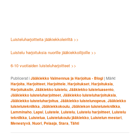
Luisteluharjoitteita jääkiekkoleiriltä >>
Luistelu harjoituksia nuorille jääkiekkoilijoille >>
6-10 vuotiaiden luisteluharjoitteet >>
Publicerat i
Jääkiekko Valmennus ja Harjoitus - Blogi
|
Märkt
Harjoita
,
Harjoitteet
,
Harjoittele
,
Harjoitukset
,
Harjoituksia
,
Harjoituksiin
,
Jääkiekko luistelu
,
Jääkiekko luisteluasento
,
Jääkiekko luisteluharjoitteet
,
Jääkiekko luisteluharjoituksia
,
Jääkiekko luisteluharjoitus
,
Jääkiekko luistelunopeus
,
Jääkiekko
luistelutekniikka
,
Jääkiekkokoulu
,
Jääkiekon luistelutekniikka
,
Lamminaho
,
Lapsi
,
Luistele
,
Luistelu
,
Luistelu harjoitteet
,
Luistelu
tekniikka
,
Luistelua
,
Luistelukoulu jääkiekko
,
Luistelun mestari
,
Menestyvä
,
Nuori
,
Pelaaja
,
Stara
,
Tähti