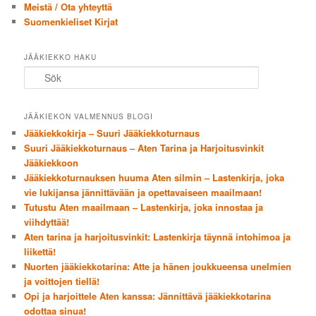
Meistä / Ota yhteyttä
Suomenkieliset Kirjat
JÄÄKIEKKO HAKU
Sök
JÄÄKIEKON VALMENNUS BLOGI
Jääkiekkokirja – Suuri Jääkiekkoturnaus
Suuri Jääkiekkoturnaus – Aten Tarina ja Harjoitusvinkit
Jääkiekkoon
Jääkiekkoturnauksen huuma Aten silmin – Lastenkirja, joka
vie lukijansa jännittävään ja opettavaiseen maailmaan!
Tutustu Aten maailmaan – Lastenkirja, joka innostaa ja
viihdyttää!
Aten tarina ja harjoitusvinkit: Lastenkirja täynnä intohimoa ja
liikettä!
Nuorten jääkiekkotarina: Atte ja hänen joukkueensa unelmien
ja voittojen tiellä!
Opi ja harjoittele Aten kanssa: Jännittävä jääkiekkotarina
odottaa sinua!