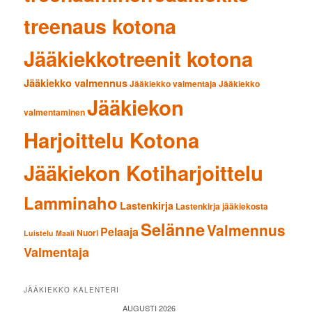
treenaus kotona
Jääkiekkotreenit kotona
Jääkiekko valmennus
Jääkiekko valmentaja
Jääkiekko
Jääkiekon
valmentaminen
Harjoittelu Kotona
Jääkiekon Kotiharjoittelu
Lamminaho
Lastenkirja
Lastenkirja jääkiekosta
Selänne
Valmennus
Pelaaja
Nuori
Luistelu
Maali
Valmentaja
JÄÄKIEKKO KALENTERI
AUGUSTI 2026