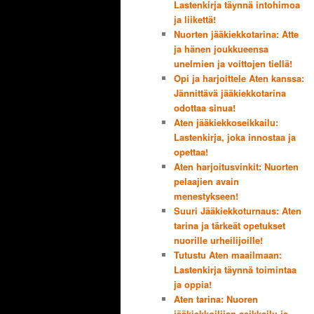
Lastenkirja täynnä intohimoa
ja liikettä!
Nuorten jääkiekkotarina: Atte
ja hänen joukkueensa
unelmien ja voittojen tiellä!
Opi ja harjoittele Aten kanssa:
Jännittävä jääkiekkotarina
odottaa sinua!
Aten jääkiekkoseikkailu:
Lastenkirja, joka innostaa ja
opettaa!
Aten harjoitusvinkit: Nuorten
pelaajien avain
menestykseen!
Suuri Jääkiekkoturnaus: Aten
tarina ja tärkeät opetukset
nuorille urheilijoille!
Tutustu Aten maailmaan:
Lastenkirja täynnä toimintaa
ja oppia!
Aten tarina: Nuoren
jääkiekkoilijan seikkailu ja