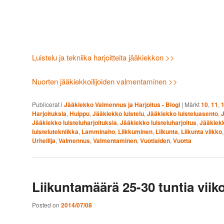
Luistelu ja tekniika harjoitteita jääkiekkon >>
Nuorten jääkiekkoilijoiden valmentaminen >>
Publicerat i
Jääkiekko Valmennus ja Harjoitus - Blogi
|
Märkt
10
,
11
,
Harjoituksia
,
Huippu
,
Jääkiekko luistelu
,
Jääkiekko luisteluasento
,
J
Jääkiekko luisteluharjoituksia
,
Jääkiekko luisteluharjoitus
,
Jääkiekk
luistelutekniikka
,
Lamminaho
,
Liikkuminen
,
Liikunta
,
Liikunta viikko
Urheilija
,
Valmennus
,
Valmentaminen
,
Vuotiaiden
,
Vuotta
Liikuntamäärä 25-30 tuntia viik
Posted on
2014/07/08