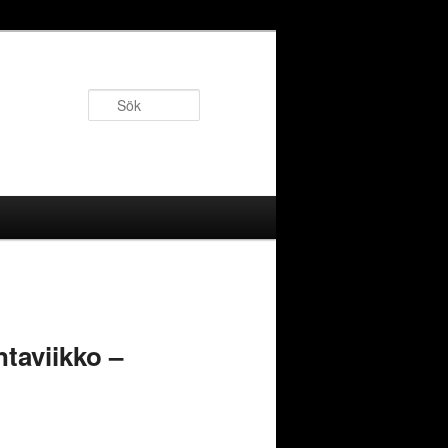
Sök
ntaviikko –