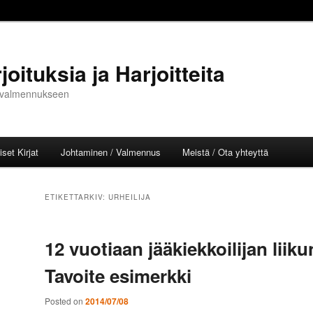
oituksia ja Harjoitteita
ja valmennukseen
set Kirjat
Johtaminen / Valmennus
Meistä / Ota yhteyttä
l
ETIKETTARKIV:
URHEILIJA
12 vuotiaan jääkiekkoilijan liiku
Tavoite esimerkki
Posted on
2014/07/08