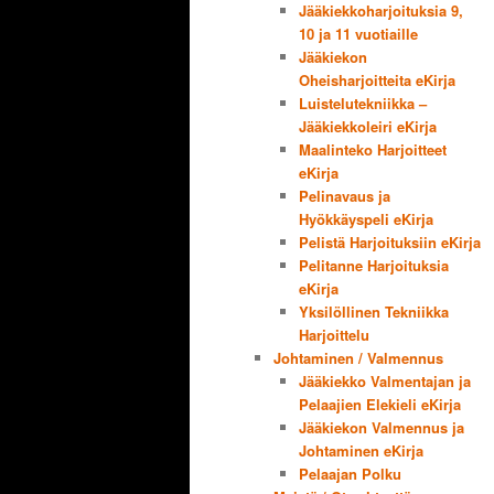
Jääkiekkoharjoituksia 9,
10 ja 11 vuotiaille
Jääkiekon
Oheisharjoitteita eKirja
Luistelutekniikka –
Jääkiekkoleiri eKirja
Maalinteko Harjoitteet
eKirja
Pelinavaus ja
Hyökkäyspeli eKirja
Pelistä Harjoituksiin eKirja
Pelitanne Harjoituksia
eKirja
Yksilöllinen Tekniikka
Harjoittelu
Johtaminen / Valmennus
Jääkiekko Valmentajan ja
Pelaajien Elekieli eKirja
Jääkiekon Valmennus ja
Johtaminen eKirja
Pelaajan Polku