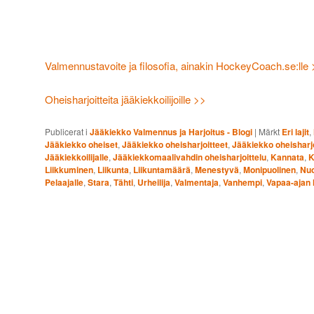
Valmennustavoite ja filosofia, ainakin HockeyCoach.se:lle
Oheisharjoitteita jääkiekkoilijoille >>
Publicerat i
Jääkiekko Valmennus ja Harjoitus - Blogi
|
Märkt
Eri lajit
,
Jääkiekko oheiset
,
Jääkiekko oheisharjoitteet
,
Jääkiekko oheisharjo
Jääkiekkoilijalle
,
Jääkiekkomaalivahdin oheisharjoittelu
,
Kannata
,
K
Liikkuminen
,
Liikunta
,
Liikuntamäärä
,
Menestyvä
,
Monipuolinen
,
Nuo
Pelaajalle
,
Stara
,
Tähti
,
Urheilija
,
Valmentaja
,
Vanhempi
,
Vapaa-ajan l