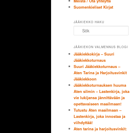
Meistä / Ota yhteyttä
Suomenkieliset Kirjat
JÄÄKIEKKO HAKU
Sök
JÄÄKIEKON VALMENNUS BLOGI
Jääkiekkokirja – Suuri
Jääkiekkoturnaus
Suuri Jääkiekkoturnaus –
Aten Tarina ja Harjoitusvinkit
Jääkiekkoon
Jääkiekkoturnauksen huuma
Aten silmin – Lastenkirja, joka
vie lukijansa jännittävään ja
opettavaiseen maailmaan!
Tutustu Aten maailmaan –
Lastenkirja, joka innostaa ja
viihdyttää!
Aten tarina ja harjoitusvinkit: