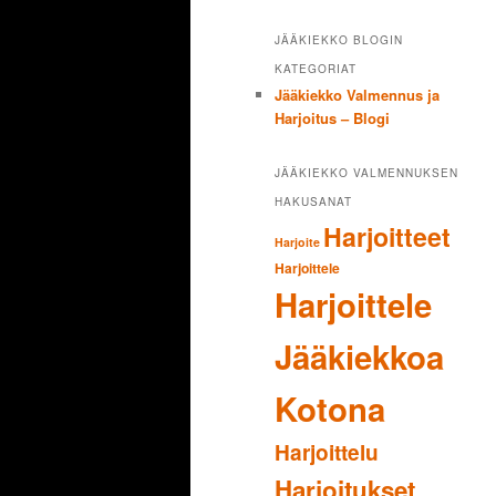
JÄÄKIEKKO BLOGIN
KATEGORIAT
Jääkiekko Valmennus ja
Harjoitus – Blogi
JÄÄKIEKKO VALMENNUKSEN
HAKUSANAT
Harjoitteet
Harjoite
Harjoittele
Harjoittele
Jääkiekkoa
Kotona
Harjoittelu
Harjoitukset