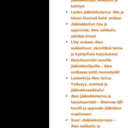
kehitys!
Lasten jääkiekkotarina: Atte ja
hänen tiiminsä kohti voittoa!
Jääkiekkoilun iloa ja
oppimista: Aten seikkailu
odottaa sinua!
Liity mukaan Aten
seikkailuun: Jännittävä tarina
ja hyödyllisiä harjoituksia!
Harjoitusvinkit nuorille
jääkiekkoilijoille – Aten
matkassa kohti menestystä!
Lastenkirja Aten tarina:
Ystävyys, unelmat ja
jääkiekkoseikkailu!
Aten jääkiekkotarina ja
harjoitusvinkit – Skannaa QR-
koodit ja uppoudu jääkiekon
maailmaan!
Suuri Jääkiekkoturnaus –
Aten seikkailu ja