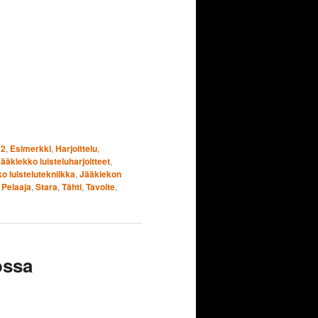
12
,
Esimerkki
,
Harjoittelu
,
ääkiekko luisteluharjoitteet
,
o luistelutekniikka
,
Jääkiekon
,
Pelaaja
,
Stara
,
Tähti
,
Tavoite
,
ossa