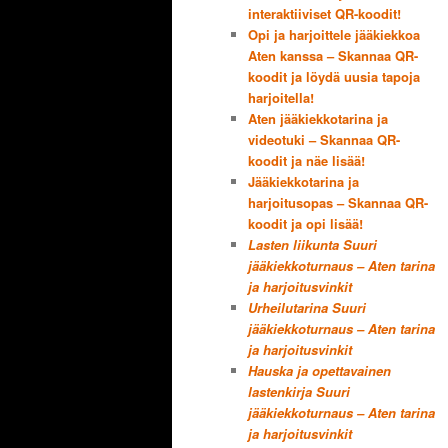
interaktiiviset QR-koodit!
Opi ja harjoittele jääkiekkoa
Aten kanssa – Skannaa QR-
koodit ja löydä uusia tapoja
harjoitella!
Aten jääkiekkotarina ja
videotuki – Skannaa QR-
koodit ja näe lisää!
Jääkiekkotarina ja
harjoitusopas – Skannaa QR-
koodit ja opi lisää!
Lasten liikunta Suuri
jääkiekkoturnaus – Aten tarina
ja harjoitusvinkit
Urheilutarina Suuri
jääkiekkoturnaus – Aten tarina
ja harjoitusvinkit
Hauska ja opettavainen
lastenkirja Suuri
jääkiekkoturnaus – Aten tarina
ja harjoitusvinkit