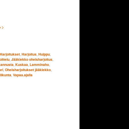
 >>
Harjoitukset
,
Harjoitus
,
Huippu
,
ittelu
,
Jääkiekko oheisharjoitus
,
annusta
,
Kuskaa
,
Lamminaho
,
ri
,
Oheisharjoitukset jääkiekko
,
iikunta
,
Vapaa.ajalla