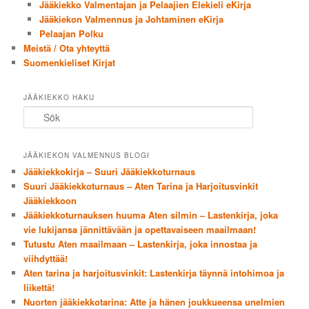
Jääkiekko Valmentajan ja Pelaajien Elekieli eKirja
Jääkiekon Valmennus ja Johtaminen eKirja
Pelaajan Polku
Meistä / Ota yhteyttä
Suomenkieliset Kirjat
JÄÄKIEKKO HAKU
Sök
JÄÄKIEKON VALMENNUS BLOGI
Jääkiekkokirja – Suuri Jääkiekkoturnaus
Suuri Jääkiekkoturnaus – Aten Tarina ja Harjoitusvinkit
Jääkiekkoon
Jääkiekkoturnauksen huuma Aten silmin – Lastenkirja, joka
vie lukijansa jännittävään ja opettavaiseen maailmaan!
Tutustu Aten maailmaan – Lastenkirja, joka innostaa ja
viihdyttää!
Aten tarina ja harjoitusvinkit: Lastenkirja täynnä intohimoa ja
liikettä!
Nuorten jääkiekkotarina: Atte ja hänen joukkueensa unelmien