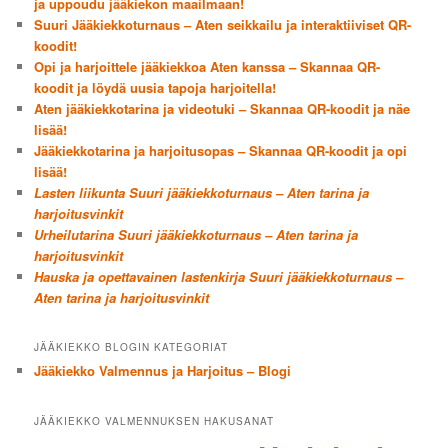
ja uppoudu jääkiekon maailmaan!
Suuri Jääkiekkoturnaus – Aten seikkailu ja interaktiiviset QR-
koodit!
Opi ja harjoittele jääkiekkoa Aten kanssa – Skannaa QR-
koodit ja löydä uusia tapoja harjoitella!
Aten jääkiekkotarina ja videotuki – Skannaa QR-koodit ja näe
lisää!
Jääkiekkotarina ja harjoitusopas – Skannaa QR-koodit ja opi
lisää!
Lasten liikunta Suuri jääkiekkoturnaus – Aten tarina ja
harjoitusvinkit
Urheilutarina Suuri jääkiekkoturnaus – Aten tarina ja
harjoitusvinkit
Hauska ja opettavainen lastenkirja Suuri jääkiekkoturnaus –
Aten tarina ja harjoitusvinkit
JÄÄKIEKKO BLOGIN KATEGORIAT
Jääkiekko Valmennus ja Harjoitus – Blogi
JÄÄKIEKKO VALMENNUKSEN HAKUSANAT