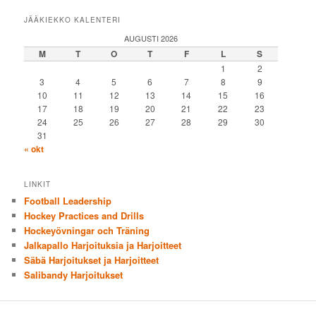
JÄÄKIEKKO KALENTERI
AUGUSTI 2026
M
T
O
T
F
L
S
1
2
3
4
5
6
7
8
9
10
11
12
13
14
15
16
17
18
19
20
21
22
23
24
25
26
27
28
29
30
31
« okt
LINKIT
Football Leadership
Hockey Practices and Drills
Hockeyövningar och Träning
Jalkapallo Harjoituksia ja Harjoitteet
Säbä Harjoitukset ja Harjoitteet
Salibandy Harjoitukset