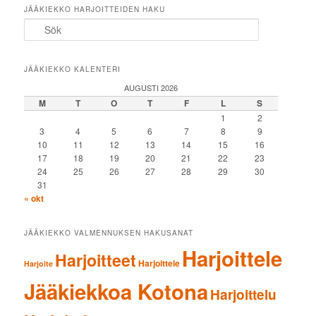
JÄÄKIEKKO HARJOITTEIDEN HAKU
Sök
JÄÄKIEKKO KALENTERI
AUGUSTI 2026
M
T
O
T
F
L
S
1
2
3
4
5
6
7
8
9
10
11
12
13
14
15
16
17
18
19
20
21
22
23
24
25
26
27
28
29
30
31
« okt
JÄÄKIEKKO VALMENNUKSEN HAKUSANAT
Harjoittele
Harjoitteet
Harjoittele
Harjoite
Jääkiekkoa Kotona
Harjoittelu