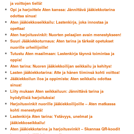
ja voittojen tiellä!
Opi ja harjoittele Aten kanssa: Jännittävä jääkiekkotarina
odottaa sinua!
Aten jääkiekkoseikkailu: Lastenkirja, joka innostaa ja
opettaa!
Aten harjoitusvinkit: Nuorten pelaajien avain menestykseen!
Suuri Jääkiekkoturnaus: Aten tarina ja tärkeät opetukset
nuorille urheilijoille!
Tutustu Aten maailmaan: Lastenkirja täynnä toimintaa ja
oppia!
Aten tarina: Nuoren jääkiekkoilijan seikkailu ja kehitys!
Lasten jääkiekkotarina: Atte ja hänen tiiminsä kohti voittoa!
Jääkiekkoilun iloa ja oppimista: Aten seikkailu odottaa
sinua!
Liity mukaan Aten seikkailuun: Jännittävä tarina ja
hyödyllisiä harjoituksia!
Harjoitusvinkit nuorille jääkiekkoilijoille – Aten matkassa
kohti menestystä!
Lastenkirja Aten tarina: Ystävyys, unelmat ja
jääkiekkoseikkailu!
Aten jääkiekkotarina ja harjoitusvinkit – Skannaa QR-koodit