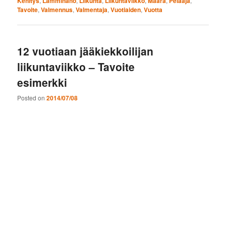
Kehitys
,
Lamminaho
,
Liikunta
,
Liikuntaviikko
,
Määrä
,
Pelaaja
,
Tavoite
,
Valmennus
,
Valmentaja
,
Vuotiaiden
,
Vuotta
12 vuotiaan jääkiekkoilijan
liikuntaviikko – Tavoite
esimerkki
Posted on
2014/07/08