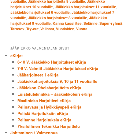
vuotiaille
,
Jääkiekko harjoitteita 9 vuotiaille
,
Jääkiekko
harjoitukset 10 vuotiaille
,
Jääkiekko harjoitukset 11 vuotiaille
,
Jääkiekko harjoitukset 6 vuotiaille
,
Jääkiekko harjoitukset 7
vuotiaille
,
Jääkiekko harjoitukset 8 vuotiaille
,
Jääkiekko
harjoitukset 9 vuotiaille
,
Kanna kassi itse
,
Selänne
,
Super-ryhmä
,
Tarasov
,
Try-out
,
Valinnat
,
Vuotiaiden
,
Vuotta
JÄÄKIEKKO VALMENTAJAN SIVUT
eKirjat
6-10 V. Jääkiekko Harjoitukset eKirja
7-9 V. Valmiit Jääkiekko Harjoitukset eKirja
Jääharjoitteet 1 eKirja
Jääkiekkoharjoituksia 9, 10 ja 11 vuotiaille
Jääkiekon Oheisharjoitteita eKirja
Luistelutekniikka – Jääkiekkoleiri eKirja
Maalinteko Harjoitteet eKirja
Pelinavaus ja Hyökkäyspeli eKirja
Pelistä Harjoituksiin eKirja
Pelitanne Harjoituksia eKirja
Yksilöllinen Tekniikka Harjoittelu
Johtaminen / Valmennus