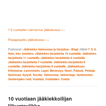
7-9 vuotiaiden valmennus jääkiekossa >>
Pelaajanpolku jääkiekossa >>
Publicerat i
Jääkiekko Valmennus ja Harjoitus - Blogi
|
Märkt
7
,
8
,
9
,
Halu
,
Into
,
Intohimo
,
Jääkiekko harjoitteita 10 vuotiaille
,
Jääkiekko
harjoitteita 11 vuotiaille
,
Jääkiekko harjoitteita 6 vuotiaille
,
Jääkiekko harjoitteita 7 vuotiaille
,
Jääkiekko harjoitteita 8
vuotiaille
,
Jääkiekko harjoitteita 9 vuotiaille
,
Jääkiekkoon
,
Kiinnostus
,
Lamminaho
,
Lapsi
,
Menestys
,
Nuori
,
Palaute
,
Pelaaja
,
Sammuta
,
Sytytä
,
Tavoite
,
Valmennus
,
Valmentaja
,
Vanhemmat
,
Vanhempien rooli
,
Vuotiaat
,
Vuotiaiden
,
Vuotta
10 vuotiaan jääkiekkoilijan
liikuntaviikko