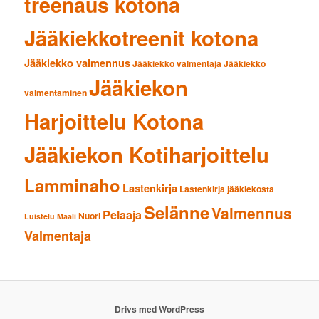
treenaus kotona
Jääkiekkotreenit kotona
Jääkiekko valmennus
Jääkiekko valmentaja
Jääkiekko
Jääkiekon
valmentaminen
Harjoittelu Kotona
Jääkiekon Kotiharjoittelu
Lamminaho
Lastenkirja
Lastenkirja jääkiekosta
Selänne
Valmennus
Pelaaja
Nuori
Luistelu
Maali
Valmentaja
Drivs med WordPress