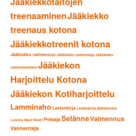
Jääkiekkotaitojen
treenaaminen
Jääkiekko
treenaus kotona
Jääkiekkotreenit kotona
Jääkiekko valmennus
Jääkiekko valmentaja
Jääkiekko
Jääkiekon
valmentaminen
Harjoittelu Kotona
Jääkiekon Kotiharjoittelu
Lamminaho
Lastenkirja
Lastenkirja jääkiekosta
Selänne
Valmennus
Pelaaja
Nuori
Luistelu
Maali
Valmentaja