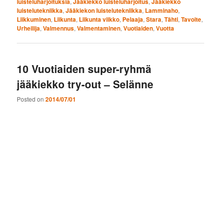
luisteluharjoituksia
,
Jääkiekko luisteluharjoitus
,
Jääkiekko
luistelutekniikka
,
Jääkiekon luistelutekniikka
,
Lamminaho
,
Liikkuminen
,
Liikunta
,
Liikunta viikko
,
Pelaaja
,
Stara
,
Tähti
,
Tavoite
,
Urheilija
,
Valmennus
,
Valmentaminen
,
Vuotiaiden
,
Vuotta
10 Vuotiaiden super-ryhmä
jääkiekko try-out – Selänne
Posted on
2014/07/01