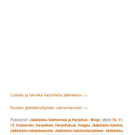
Luistelu ja tekniika harjoitteita jääkiekkon >>
Nuorten jääkiekkoilijoiden valmentaminen >>
Publicerat i
Jääkiekko Valmennus ja Harjoitus - Blogi
|
Märkt
10
,
11
,
12
,
Esimerkki
,
Harjoittelu
,
Harjoituksia
,
Huippu
,
Jääkiekko luistelu
,
Jääkiekko luisteluasento
,
Jääkiekko luisteluharjoitteet
,
Jääkiekko