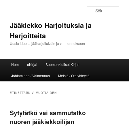
Sök
Jääkiekko Harjoituksia ja
Harjoitteita
Uusia ideoita jääharjoituksiin ja valmennukseen
Huvudmeny
Hem
eKirjat
Suomenkieliset Kirjat
Hoppa till huvudinnehåll
Hoppa till sekundärt innehåll
Johtaminen / Valmennus
Meistä / Ota yhteyttä
ETIKETTARKIV:
VUOTIAIDEN
Sytytätkö vai sammutatko
nuoren jääkiekkoilijan