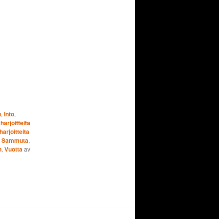
u
,
Into
,
harjoitteita
arjoitteita
,
Sammuta
,
n
,
Vuotta
av