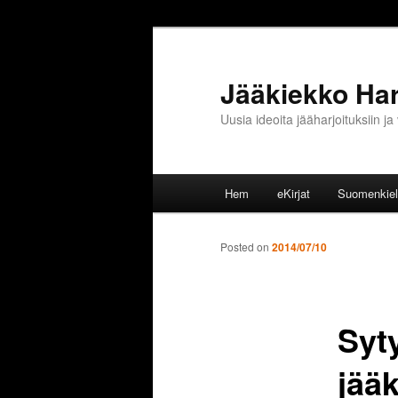
Jääkiekko Harj
Uusia ideoita jääharjoituksiin 
Huvudmeny
Hem
eKirjat
Suomenkieli
Hoppa till huvudinnehåll
Hoppa till sekundärt innehål
Posted on
2014/07/10
Syt
jääk