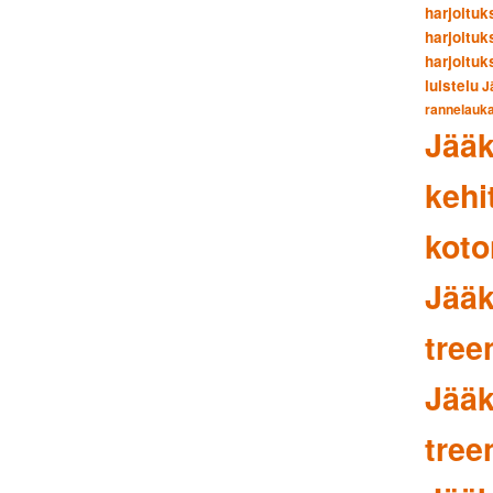
harjoituk
harjoituk
harjoituk
luistelu
J
rannelauka
Jääk
kehi
koto
Jääk
tree
Jääk
tree