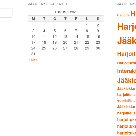
JÄÄKIEKKO KALENTERI
JÄÄKIEKK
H
AUGUSTI 2026
Harjoite
M
T
O
T
F
L
S
Harj
1
2
3
4
5
6
7
8
9
10
11
12
13
14
15
16
Jääk
17
18
19
20
21
22
23
24
25
26
27
28
29
30
Harjoit
31
« okt
Harjoituks
Interak
Jääki
Jääkiekko h
harjoitteita
vuotiaille
J
Jääkiekko h
harjoitteita
harjoituk
harjoituk
harjoituk