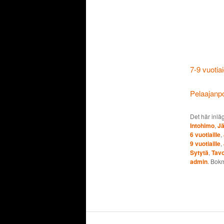
7-9 vuoti
Pelaajanp
Det här inlä
Intohimo
,
Jä
6 vuotiaille
,
9 vuotiaille
,
Sytytä
,
Tavo
admin
. Bok