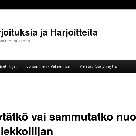
oituksia ja Harjoitteita
ja valmennukseen
set Kirjat
Johtaminen / Valmennus
Meistä / Ota yhteyttä
l
ytätkö vai sammutatko nu
iekkoilijan