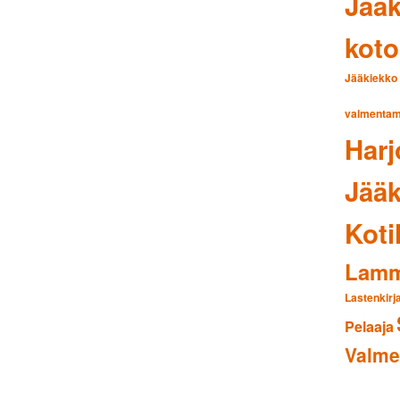
Jääk
kot
Jääkiekko
valmentam
Harj
Jääk
Koti
Lamm
Lastenkirj
Pelaaja
Valm