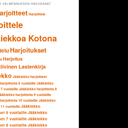
O VALMENNUKSEN HAKUSANAT
arjoitteet
Harjoittele
oittele
iekkoa Kotona
Harjoitukset
telu
Harjoitus
ia
tiivinen Lastenkirja
ekko
Jääkiekko harjoitteet
arjoitteita 6 vuotiaille
Jääkiekko
 7 vuotiaille
Jääkiekko harjoitteita 8
ääkiekko harjoitteita 9 vuotiaille
arjoitteita 10 vuotiaille
Jääkiekko
Jääkiekko
 11 vuotiaille
set 6 vuotiaille
Jääkiekko
set 7 vuotiaille
Jääkiekko
set 8 vuotiaille
Jääkiekko