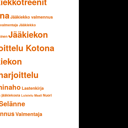
iekkotreenit
ona
Jääkiekko valmennus
 valmentaja
Jääkiekko
Jääkiekon
inen
oittelu Kotona
iekon
harjoittelu
inaho
Lastenkirja
a jääkiekosta
Nuori
Luistelu
Maali
Selänne
ennus
Valmentaja