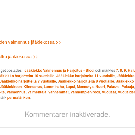
aiden valmennus jääkiekossa >>
olku jääkiekossa >>
gget postades i
Jääkiekko Valmennus ja Harjoitus - Blogi
och märktes
7
,
8
,
9
,
Hal
äkiekko harjoitteita 10 vuotiaille
,
Jääkiekko harjoitteita 11 vuotiaille
,
Jääkiekko 
Jääkiekko harjoitteita 7 vuotiaille
,
Jääkiekko harjoitteita 8 vuotiaille
,
Jääkiekko h
Jääkiekkoon
,
Kiinnostus
,
Lamminaho
,
Lapsi
,
Menestys
,
Nuori
,
Palaute
,
Pelaaja
ite
,
Valmennus
,
Valmentaja
,
Vanhemmat
,
Vanhempien rooli
,
Vuotiaat
,
Vuotiaide
märk
permalänken
.
Kommentarer inaktiverade.