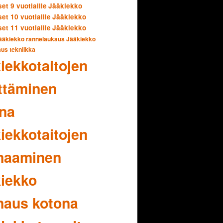
set 9 vuotiaille
Jääkiekko
set 10 vuotiaille
Jääkiekko
set 11 vuotiaille
Jääkiekko
ääkiekko rannelaukaus
Jääkiekko
us tekniikka
iekkotaitojen
ttäminen
na
iekkotaitojen
naaminen
iekko
naus kotona