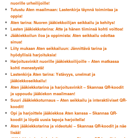
nuorille urheilijoille!
Tutustu Aten maailmaan: Lastenkirja täynnä toimintaa ja
oppia!
Aten tarina: Nuoren jääkiekkoilijan seikkailu ja kehitys!
Lasten jääkiekkotarina: Atte ja hänen tiiminsä kohti voittoa!
Jääkiekkoilun iloa ja oppimista: Aten seikkailu odottaa
sinua!
Liity mukaan Aten seikkailuun: Jännittävä tarina ja
hyödyllisiä harjoituksia!
Harjoitusvinkit nuorille jääkiekkoilijoille – Aten matkassa
kohti menestystä!
Lastenkirja Aten tarina: Ystävyys, unelmat ja
jääkiekkoseikkailu!
Aten jääkiekkotarina ja harjoitusvinkit – Skannaa QR-koodit
ja uppoudu jääkiekon maailmaan!
Suuri Jääkiekkoturnaus – Aten seikkailu ja interaktiiviset QR-
koodit!
Opi ja harjoittele jääkiekkoa Aten kanssa – Skannaa QR-
koodit ja löydä uusia tapoja harjoitella!
Aten jääkiekkotarina ja videotuki – Skannaa QR-koodit ja näe
lisää!