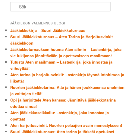
Sök
JÄÄKIEKON VALMENNUS BLOGI
Jääkiekkokirja – Suuri Jääkiekkoturnaus
Suuri Jääkiekkoturnaus – Aten Tarina ja Harjoitusvinkit
Jääkiekkoon
Jääkiekkoturnauksen huuma Aten silmin – Lastenkirja, joka
vie lukijansa jännittävään ja opettavaiseen maailmaan!
Tutustu Aten maailmaan – Lastenkirja, joka innostaa ja
viihdyttää!
Aten tarina ja harjoitusvinkit: Lastenkirja täynnä intohimoa ja
liikettä!
Nuorten jääkiekkotarina: Atte ja hänen joukkueensa unelmien
ja voittojen tiellä!
Opi ja harjoittele Aten kanssa: Jännittävä jääkiekkotarina
odottaa sinua!
Aten jääkiekkoseikkailu: Lastenkirja, joka innostaa ja
opettaa!
Aten harjoitusvinkit: Nuorten pelaajien avain menestykseen!
Suuri Jääkiekkoturnaus: Aten tarina ja tärkeät opetukset