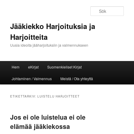
Sök
Jääkiekko Harjoituksia ja
Harjoitteita
Uusia ideoita jääharjoituksiin ja valmennukseen
Huvudmeny
Hem
eKirjat
Suomenkieliset Kirjat
Hoppa till huvudinnehåll
Hoppa till sekundärt innehåll
Johtaminen / Valmennus
Meistä / Ota yhteyttä
ETIKETTARKIV:
LUISTELU HARJOITTEET
Jos ei ole luistelua ei ole
elämää jääkiekossa