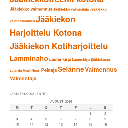
Jääkiekko valmennus
Jääkiekko valmentaja
Jääkiekko
Jääkiekon
valmentaminen
Harjoittelu Kotona
Jääkiekon Kotiharjoittelu
Lamminaho
Lastenkirja
Lastenkirja jääkiekosta
Selänne
Valmennus
Pelaaja
Nuori
Luistelu
Maali
Valmentaja
JÄÄKIEKKO KALENTERI
AUGUSTI 2026
M
T
O
T
F
L
S
1
2
3
4
5
6
7
8
9
10
11
12
13
14
15
16