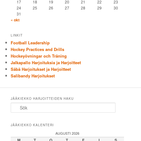
17
18
19
20
21
22
23
24
25
26
27
28
29
30
31
« okt
LINKIT
Football Leadership
Hockey Practices and Drills
Hockeyövningar och Träning
Jalkapallo Harjoituksia ja Harjoitteet
Säbä Harjoitukset ja Harjoitteet
Salibandy Harjoitukset
JÄÄKIEKKO HARJOITTEIDEN HAKU
Sök
JÄÄKIEKKO KALENTERI
AUGUSTI 2026
M
T
O
T
F
L
S