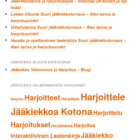
Jääkiekkotarina ja harjoitusopas – Skannaa QR-koodit ja opi
lisää!
Lasten liikunta Suuri jääkiekkoturnaus – Aten tarina ja
harjoitusvinkit
Urheilutarina Suuri jääkiekkoturnaus – Aten tarina ja
harjoitusvinkit
Hauska ja opettavainen lastenkirja Suuri jääkiekkoturnaus –
Aten tarina ja harjoitusvinkit
JÄÄKIEKKO BLOGIN KATEGORIAT
Jääkiekko Valmennus ja Harjoitus – Blogi
JÄÄKIEKKO VALMENNUKSEN HAKUSANAT
Harjoittele
Harjoitteet
Harjoittele
Harjoite
Jääkiekkoa Kotona
Harjoittelu
Harjoitukset
Harjoitus
Harjoituksia
Jääkiekko
Interaktiivinen Lastenkirja