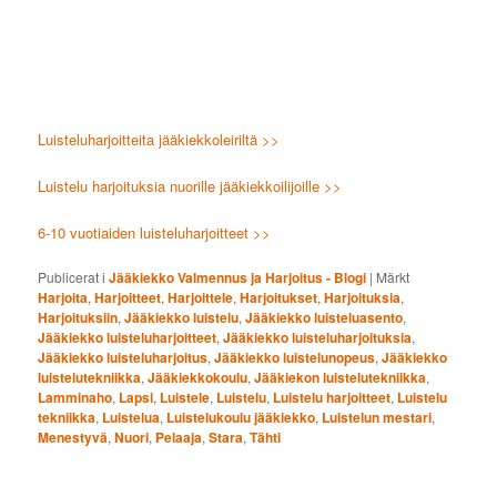
Luisteluharjoitteita jääkiekkoleiriltä >>
Luistelu harjoituksia nuorille jääkiekkoilijoille >>
6-10 vuotiaiden luisteluharjoitteet >>
Publicerat i
Jääkiekko Valmennus ja Harjoitus - Blogi
|
Märkt
Harjoita
,
Harjoitteet
,
Harjoittele
,
Harjoitukset
,
Harjoituksia
,
Harjoituksiin
,
Jääkiekko luistelu
,
Jääkiekko luisteluasento
,
Jääkiekko luisteluharjoitteet
,
Jääkiekko luisteluharjoituksia
,
Jääkiekko luisteluharjoitus
,
Jääkiekko luistelunopeus
,
Jääkiekko
luistelutekniikka
,
Jääkiekkokoulu
,
Jääkiekon luistelutekniikka
,
Lamminaho
,
Lapsi
,
Luistele
,
Luistelu
,
Luistelu harjoitteet
,
Luistelu
tekniikka
,
Luistelua
,
Luistelukoulu jääkiekko
,
Luistelun mestari
,
Menestyvä
,
Nuori
,
Pelaaja
,
Stara
,
Tähti