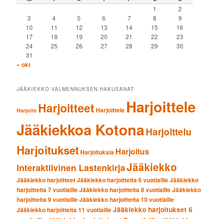
1
2
3
4
5
6
7
8
9
10
11
12
13
14
15
16
17
18
19
20
21
22
23
24
25
26
27
28
29
30
31
« okt
JÄÄKIEKKO VALMENNUKSEN HAKUSANAT
Harjoittele
Harjoitteet
Harjoittele
Harjoite
Jääkiekkoa Kotona
Harjoittelu
Harjoitukset
Harjoitus
Harjoituksia
Jääkiekko
Interaktiivinen Lastenkirja
Jääkiekko harjoitteet
Jääkiekko harjoitteita 6 vuotiaille
Jääkiekko
harjoitteita 7 vuotiaille
Jääkiekko harjoitteita 8 vuotiaille
Jääkiekko
harjoitteita 9 vuotiaille
Jääkiekko harjoitteita 10 vuotiaille
Jääkiekko harjoitukset 6
Jääkiekko harjoitteita 11 vuotiaille