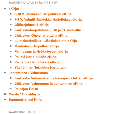
JÄÄKIEKKO VALMENTAJAN SIVUT
eKirjat
6-10 V. Jääkiekko Harjoitukset eKirja
7-9 V. Valmiit Jääkiekko Harjoitukset eKirja
Jääharjoitteet 1 eKirja
Jääkiekkoharjoituksia 9, 10 ja 11 vuotiaille
Jääkiekon Oheisharjoitteita eKirja
Luistelutekniikka – Jääkiekkoleiri eKirja
Maalinteko Harjoitteet eKirja
Pelinavaus ja Hyökkäyspeli eKirja
Pelistä Harjoituksiin eKirja
Pelitanne Harjoituksia eKirja
Yksilöllinen Tekniikka Harjoittelu
Johtaminen / Valmennus
Jääkiekko Valmentajan ja Pelaajien Elekieli eKirja
Jääkiekon Valmennus ja Johtaminen eKirja
Pelaajan Polku
Meistä / Ota yhteyttä
Suomenkieliset Kirjat
JÄÄKIEKKO HAKU