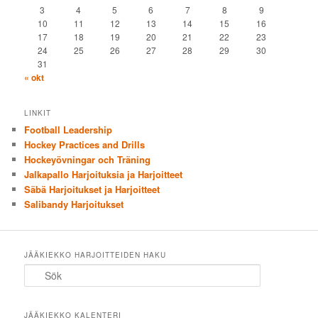
3
4
5
6
7
8
9
10
11
12
13
14
15
16
17
18
19
20
21
22
23
24
25
26
27
28
29
30
31
« okt
LINKIT
Football Leadership
Hockey Practices and Drills
Hockeyövningar och Träning
Jalkapallo Harjoituksia ja Harjoitteet
Säbä Harjoitukset ja Harjoitteet
Salibandy Harjoitukset
JÄÄKIEKKO HARJOITTEIDEN HAKU
Sök
JÄÄKIEKKO KALENTERI