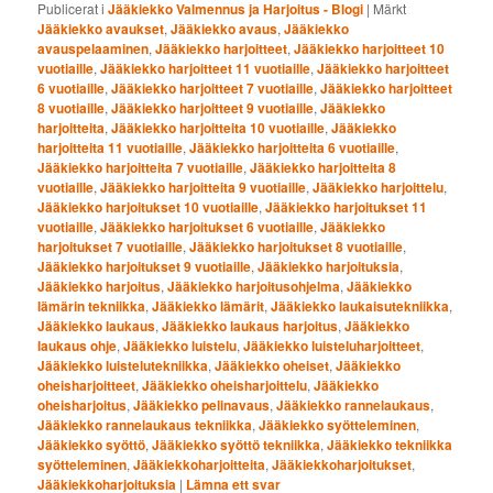
Publicerat i
Jääkiekko Valmennus ja Harjoitus - Blogi
|
Märkt
Jääkiekko avaukset
,
Jääkiekko avaus
,
Jääkiekko
avauspelaaminen
,
Jääkiekko harjoitteet
,
Jääkiekko harjoitteet 10
vuotiaille
,
Jääkiekko harjoitteet 11 vuotiaille
,
Jääkiekko harjoitteet
6 vuotiaille
,
Jääkiekko harjoitteet 7 vuotiaille
,
Jääkiekko harjoitteet
8 vuotiaille
,
Jääkiekko harjoitteet 9 vuotiaille
,
Jääkiekko
harjoitteita
,
Jääkiekko harjoitteita 10 vuotiaille
,
Jääkiekko
harjoitteita 11 vuotiaille
,
Jääkiekko harjoitteita 6 vuotiaille
,
Jääkiekko harjoitteita 7 vuotiaille
,
Jääkiekko harjoitteita 8
vuotiaille
,
Jääkiekko harjoitteita 9 vuotiaille
,
Jääkiekko harjoittelu
,
Jääkiekko harjoitukset 10 vuotiaille
,
Jääkiekko harjoitukset 11
vuotiaille
,
Jääkiekko harjoitukset 6 vuotiaille
,
Jääkiekko
harjoitukset 7 vuotiaille
,
Jääkiekko harjoitukset 8 vuotiaille
,
Jääkiekko harjoitukset 9 vuotiaille
,
Jääkiekko harjoituksia
,
Jääkiekko harjoitus
,
Jääkiekko harjoitusohjelma
,
Jääkiekko
lämärin tekniikka
,
Jääkiekko lämärit
,
Jääkiekko laukaisutekniikka
,
Jääkiekko laukaus
,
Jääkiekko laukaus harjoitus
,
Jääkiekko
laukaus ohje
,
Jääkiekko luistelu
,
Jääkiekko luisteluharjoitteet
,
Jääkiekko luistelutekniikka
,
Jääkiekko oheiset
,
Jääkiekko
oheisharjoitteet
,
Jääkiekko oheisharjoittelu
,
Jääkiekko
oheisharjoitus
,
Jääkiekko pelinavaus
,
Jääkiekko rannelaukaus
,
Jääkiekko rannelaukaus tekniikka
,
Jääkiekko syötteleminen
,
Jääkiekko syöttö
,
Jääkiekko syöttö tekniikka
,
Jääkiekko tekniikka
syötteleminen
,
Jääkiekkoharjoitteita
,
Jääkiekkoharjoitukset
,
Jääkiekkoharjoituksia
|
Lämna ett svar