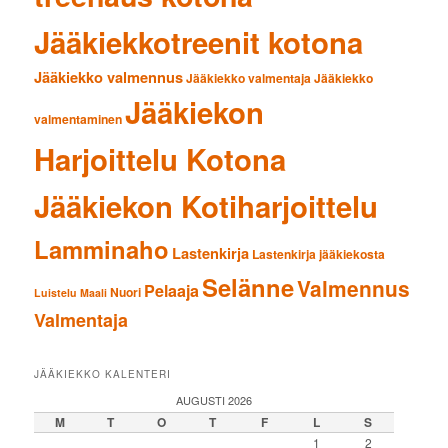
Jääkiekkotreenit kotona
Jääkiekko valmennus
Jääkiekko valmentaja
Jääkiekko
Jääkiekon
valmentaminen
Harjoittelu Kotona
Jääkiekon Kotiharjoittelu
Lamminaho
Lastenkirja
Lastenkirja jääkiekosta
Selänne
Valmennus
Pelaaja
Nuori
Luistelu
Maali
Valmentaja
JÄÄKIEKKO KALENTERI
AUGUSTI 2026
M
T
O
T
F
L
S
1
2