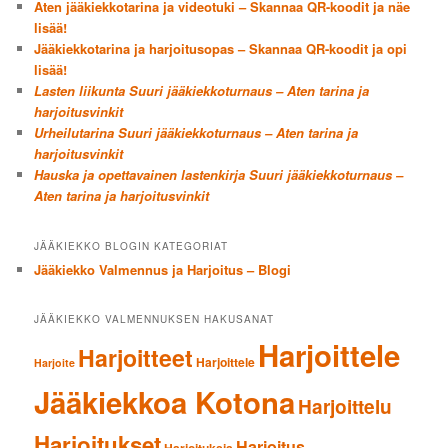
Aten jääkiekkotarina ja videotuki – Skannaa QR-koodit ja näe
lisää!
Jääkiekkotarina ja harjoitusopas – Skannaa QR-koodit ja opi
lisää!
Lasten liikunta Suuri jääkiekkoturnaus – Aten tarina ja
harjoitusvinkit
Urheilutarina Suuri jääkiekkoturnaus – Aten tarina ja
harjoitusvinkit
Hauska ja opettavainen lastenkirja Suuri jääkiekkoturnaus –
Aten tarina ja harjoitusvinkit
JÄÄKIEKKO BLOGIN KATEGORIAT
Jääkiekko Valmennus ja Harjoitus – Blogi
JÄÄKIEKKO VALMENNUKSEN HAKUSANAT
Harjoittele
Harjoitteet
Harjoittele
Harjoite
Jääkiekkoa Kotona
Harjoittelu
Harjoitukset
Harjoitus