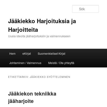
Sök
Jääkiekko Harjoituksia ja
Harjoitteita
Uusia ideoita jääharjoituksiin ja valmennukseen
Huvudmeny
Hem
eKirjat
Suomenkieliset Kirjat
Hoppa till huvudinnehåll
Hoppa till sekundärt innehåll
Johtaminen / Valmennus
Meistä / Ota yhteyttä
ETIKETTARKIV:
JÄÄKIEKKO SYÖTTELEMINEN
Jääkiekon tekniikka
jääharjoite