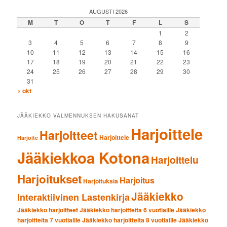
AUGUSTI 2026
M
T
O
T
F
L
S
1
2
3
4
5
6
7
8
9
10
11
12
13
14
15
16
17
18
19
20
21
22
23
24
25
26
27
28
29
30
31
« okt
JÄÄKIEKKO VALMENNUKSEN HAKUSANAT
Harjoittele
Harjoitteet
Harjoittele
Harjoite
Jääkiekkoa Kotona
Harjoittelu
Harjoitukset
Harjoitus
Harjoituksia
Jääkiekko
Interaktiivinen Lastenkirja
Jääkiekko harjoitteet
Jääkiekko harjoitteita 6 vuotiaille
Jääkiekko
harjoitteita 7 vuotiaille
Jääkiekko harjoitteita 8 vuotiaille
Jääkiekko