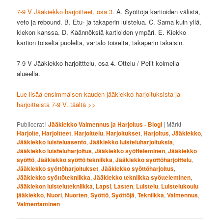
7-9 V Jääkiekko harjoitteet, osa 3
. A. Syöttöjä kartioiden välistä,
veto ja rebound. B. Etu- ja takaperin luistelua. C. Sama kuin yllä,
kiekon kanssa. D. Käännöksiä kartioiden ympäri. E. Kiekko
kartion toiselta puolelta, vartalo toiselta, takaperin takaisin.
7-9 V Jääkiekko harjoitttelu, osa 4. Ottelu / Pelit kolmella
alueella.
Lue lisää ensimmäisen kauden jääkiekko harjoituksista ja
harjoitteista 7-9 V. täältä >>
Publicerat i
Jääkiekko Valmennus ja Harjoitus - Blogi
|
Märkt
Harjoite
,
Harjoitteet
,
Harjoittelu
,
Harjoitukset
,
Harjoitus
,
Jääkiekko
,
Jääkiekko luisteluasento
,
Jääkiekko luisteluharjoituksia
,
Jääkiekko luisteluharjoitus
,
Jääkiekko syötteleminen
,
Jääkiekko
syöttö
,
Jääkiekko syöttö tekniikka
,
Jääkiekko syöttöharjoittelu
,
Jääkiekko syöttöharjoitukset
,
Jääkiekko syöttöharjoitus
,
Jääkiekko syöttötekniikka
,
Jääkiekko tekniikka syötteleminen
,
Jääkiekon luistelutekniikka
,
Lapsi
,
Lasten
,
Luistelu
,
Luistelukoulu
jääkiekko
,
Nuori
,
Nuorten
,
Syöttö
,
Syöttöjä
,
Tekniikka
,
Valmennus
,
Valmentaminen