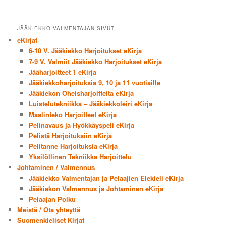
JÄÄKIEKKO VALMENTAJAN SIVUT
eKirjat
6-10 V. Jääkiekko Harjoitukset eKirja
7-9 V. Valmiit Jääkiekko Harjoitukset eKirja
Jääharjoitteet 1 eKirja
Jääkiekkoharjoituksia 9, 10 ja 11 vuotiaille
Jääkiekon Oheisharjoitteita eKirja
Luistelutekniikka – Jääkiekkoleiri eKirja
Maalinteko Harjoitteet eKirja
Pelinavaus ja Hyökkäyspeli eKirja
Pelistä Harjoituksiin eKirja
Pelitanne Harjoituksia eKirja
Yksilöllinen Tekniikka Harjoittelu
Johtaminen / Valmennus
Jääkiekko Valmentajan ja Pelaajien Elekieli eKirja
Jääkiekon Valmennus ja Johtaminen eKirja
Pelaajan Polku
Meistä / Ota yhteyttä
Suomenkieliset Kirjat