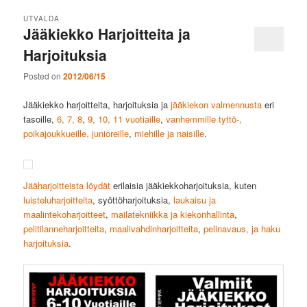
UTVALDA
Jääkiekko Harjoitteita ja
Harjoituksia
Posted on
2012/06/15
Jääkiekko harjoitteita, harjoituksia ja
jääkiekon valmennusta
eri
tasoille,
6, 7, 8
,
9, 10, 11 vuotiaille
,
vanhemmille tyttö-,
poikajoukkueille, junioreille
,
miehille ja naisille
.
Jääharjoitteista löydät
erilaisia jääkiekkoharjoituksia, kuten
luisteluharjoitteita
, syöttöharjoituksia,
laukaisu ja
maalintekoharjoitteet
,
mailatekniikka ja kiekonhallinta
,
pelitilanneharjoitteita
,
maalivahdinharjoitteita
,
pelinavaus, ja haku
harjoituksia
.