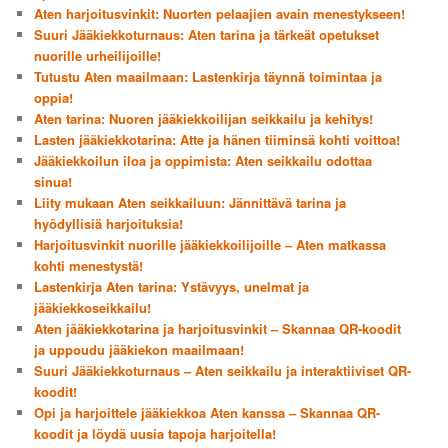
Aten harjoitusvinkit: Nuorten pelaajien avain menestykseen!
Suuri Jääkiekkoturnaus: Aten tarina ja tärkeät opetukset
nuorille urheilijoille!
Tutustu Aten maailmaan: Lastenkirja täynnä toimintaa ja
oppia!
Aten tarina: Nuoren jääkiekkoilijan seikkailu ja kehitys!
Lasten jääkiekkotarina: Atte ja hänen tiiminsä kohti voittoa!
Jääkiekkoilun iloa ja oppimista: Aten seikkailu odottaa
sinua!
Liity mukaan Aten seikkailuun: Jännittävä tarina ja
hyödyllisiä harjoituksia!
Harjoitusvinkit nuorille jääkiekkoilijoille – Aten matkassa
kohti menestystä!
Lastenkirja Aten tarina: Ystävyys, unelmat ja
jääkiekkoseikkailu!
Aten jääkiekkotarina ja harjoitusvinkit – Skannaa QR-koodit
ja uppoudu jääkiekon maailmaan!
Suuri Jääkiekkoturnaus – Aten seikkailu ja interaktiiviset QR-
koodit!
Opi ja harjoittele jääkiekkoa Aten kanssa – Skannaa QR-
koodit ja löydä uusia tapoja harjoitella!