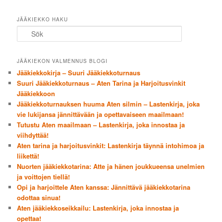
JÄÄKIEKKO HAKU
Sök
JÄÄKIEKON VALMENNUS BLOGI
Jääkiekkokirja – Suuri Jääkiekkoturnaus
Suuri Jääkiekkoturnaus – Aten Tarina ja Harjoitusvinkit
Jääkiekkoon
Jääkiekkoturnauksen huuma Aten silmin – Lastenkirja, joka
vie lukijansa jännittävään ja opettavaiseen maailmaan!
Tutustu Aten maailmaan – Lastenkirja, joka innostaa ja
viihdyttää!
Aten tarina ja harjoitusvinkit: Lastenkirja täynnä intohimoa ja
liikettä!
Nuorten jääkiekkotarina: Atte ja hänen joukkueensa unelmien
ja voittojen tiellä!
Opi ja harjoittele Aten kanssa: Jännittävä jääkiekkotarina
odottaa sinua!
Aten jääkiekkoseikkailu: Lastenkirja, joka innostaa ja
opettaa!