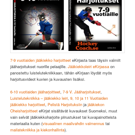
7-9 vuotiaiden jääkiekko harjoitteet
eKirjasta taas täysin valmiit
jääharjoitukset nuorille pelaajille.
Jääkiekkoleiri eKirjassa
on
panostettu luistelutekniikkaan, tähän eKirjaan löydät myös
harjoitusvideot kuvien ja kuvausten lisäksi.
6-10 vuotiaiden jääharjoitteet
,
7-9 V. Jääharjoitukset
,
Luistelutekniikka – jääkiekko leiri
,
9, 10 ja 11 Vuotiaiden
jääkiekko harjoitteet
,
Pelistä Harjoituksiin
ja
jääkiekon
Oheisharjoitteet
eKirjat sisältävät kuvaukset Suomeksi, muut
vain selvät jääkiekkoharjoite piirustukset tai kuvapainotteista
materiaalia kuten (
visuaalinen maalivahdin valmennus
tai
mailatekniikka ja kiekonhallinta
).