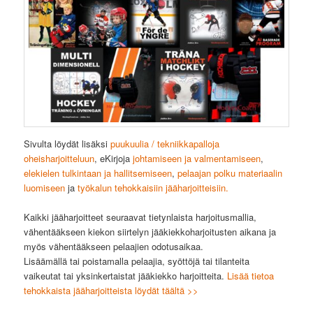
Sivulta löydät lisäksi
puukuulia / tekniikkapalloja
oheisharjoitteluun
, eKirjoja
johtamiseen ja valmentamiseen
,
elekielen tulkintaan ja hallitsemiseen
,
pelaajan polku materiaalin
luomiseen
ja
työkalun tehokkaisiin jääharjoitteisiin.
Kaikki jääharjoitteet seuraavat tietynlaista harjoitusmallia,
vähentääkseen kiekon siirtelyn jääkiekkoharjoitusten aikana ja
myös vähentääkseen pelaajien odotusaikaa.
Lisäämällä tai poistamalla pelaajia, syöttöjä tai tilanteita
vaikeutat tai yksinkertaistat jääkiekko harjoitteita.
Lisää tietoa
tehokkaista jääharjoitteista löydät täältä >>