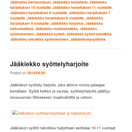
Jääkiekko harhautukset
,
Jääkiekko harjoittelu
,
Jääkiekko
harjoitukset 10 vuotiaille
,
Jääkiekko harjoitukset 11 vuotiaille
,
Jääkiekko harjoitukset 6 vuotiaille
,
Jääkiekko harjoitukset 7
vuotiaille
,
Jääkiekko harjoitukset 8 vuotiaille
,
Jääkiekko
harjoitukset 9 vuotiaille
,
Jääkiekko harjoitus
,
Jääkiekko
kiekonhallinta
,
Jääkiekko mailatekniikka
,
Jääkiekko
syötteleminen
,
Jääkiekko syöttö
,
Jääkiekko syöttö tekniikka
,
Jääkiekko tekniikka syötteleminen
,
Jääkiekkoharjoitteita
Jääkiekko syöttelyharjoite
Posted on
2014/06/30
Jääkiekon syöttely harjoite, joka aktivoi monta pelaajaa
kerrallaan. Syötä kiekko ja seuraa, syöttelyharjoite päättyy
sivusuunnan liikkeeseen maalivahdille ja vetoon.
Jääkiekon syöttö tekniikka harjoitteen esittelee 10-11 vuotiaat