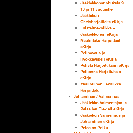
Jääkiekkoharjoituksia 9,
10 ja 11 vuotiaille
Jääkiekon
Oheisharjoitteita eKirja
Luistelutekniikka –
Jääkiekkoleiri eKirja
Maalinteko Harjoitteet
eKirja
Pelinavaus ja
Hyökkäyspeli eKirja
Pelistä Harjoituksiin eKirja
Pelitanne Harjoituksia
eKirja
Yksilöllinen Tekniikka
Harjoittelu
Johtaminen / Valmennus
Jääkiekko Valmentajan ja
Pelaajien Elekieli eKirja
Jääkiekon Valmennus ja
Johtaminen eKirja
Pelaajan Polku