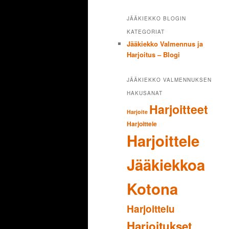
JÄÄKIEKKO BLOGIN
KATEGORIAT
Jääkiekko Valmennus ja
Harjoitus – Blogi
JÄÄKIEKKO VALMENNUKSEN
HAKUSANAT
Harjoitteet
Harjoite
Harjoittele
Harjoittele
Jääkiekkoa
Kotona
Harjoittelu
Harjoitukset