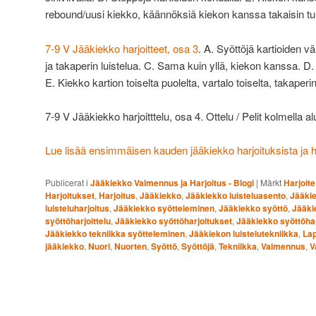
rebound/uusi kiekko, käännöksiä kiekon kanssa takaisin tu
7-9 V Jääkiekko harjoitteet, osa 3
. A. Syöttöjä kartioiden vä
ja takaperin luistelua. C. Sama kuin yllä, kiekon kanssa. D
E. Kiekko kartion toiselta puolelta, vartalo toiselta, takaperin
7-9 V Jääkiekko harjoitttelu, osa 4. Ottelu / Pelit kolmella al
Lue lisää ensimmäisen kauden jääkiekko harjoituksista ja har
Publicerat i
Jääkiekko Valmennus ja Harjoitus - Blogi
|
Märkt
Harjoite
Harjoitukset
,
Harjoitus
,
Jääkiekko
,
Jääkiekko luisteluasento
,
Jääkie
luisteluharjoitus
,
Jääkiekko syötteleminen
,
Jääkiekko syöttö
,
Jääki
syöttöharjoittelu
,
Jääkiekko syöttöharjoitukset
,
Jääkiekko syöttöhar
Jääkiekko tekniikka syötteleminen
,
Jääkiekon luistelutekniikka
,
Lap
jääkiekko
,
Nuori
,
Nuorten
,
Syöttö
,
Syöttöjä
,
Tekniikka
,
Valmennus
,
V