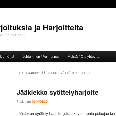
oituksia ja Harjoitteita
ja valmennukseen
set Kirjat
Johtaminen / Valmennus
Meistä / Ota yhteyttä
l
ETIKETTARKIV:
JÄÄKIEKKO SYÖTTÖHARJOITTELU
Jääkiekko syöttelyharjoite
Posted on
2014/06/30
Jääkiekon syöttely harjoite, joka aktivoi monta pelaajaa ker