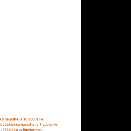
o harjoitteita 10 vuotiaille
,
e
,
Jääkiekko harjoitteita 7 vuotiaille
,
,
Jääkiekko syötteleminen
,