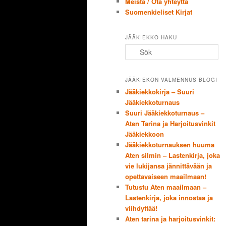
Meistä / Ota yhteyttä
Suomenkieliset Kirjat
JÄÄKIEKKO HAKU
Sök
JÄÄKIEKON VALMENNUS BLOGI
Jääkiekkokirja – Suuri
Jääkiekkoturnaus
Suuri Jääkiekkoturnaus –
Aten Tarina ja Harjoitusvinkit
Jääkiekkoon
Jääkiekkoturnauksen huuma
Aten silmin – Lastenkirja, joka
vie lukijansa jännittävään ja
opettavaiseen maailmaan!
Tutustu Aten maailmaan –
Lastenkirja, joka innostaa ja
viihdyttää!
Aten tarina ja harjoitusvinkit: