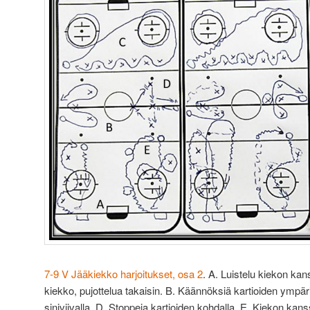
7-9 V Jääkiekko harjoitukset, osa 2
. A. Luistelu kiekon kan
kiekko, pujottelua takaisin. B. Käännöksiä kartioiden ympäri.
siniviivalla. D. Stoppeja kartioiden kohdalla. E. Kiekon kan