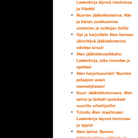
Lastenkirja täynnä intohimoa
ja liikettä!
Nuorten jääkiekkotarina: Atte
ja hänen joukkueensa
unelmien ja voittojen tiellä!
Opi ja harjoittele Aten kanssa:
Jännittävä jääkiekkotarina
odottaa sinua!
Aten jääkiekkoseikkailu:
Lastenkirja, joka innostaa ja
opettaa!
Aten harjoitusvinkit: Nuorten
pelaajien avain
menestykseen!
Suuri Jääkiekkoturnaus: Aten
tarina ja tärkeät opetukset
nuorille urheilijoille!
Tutustu Aten maailmaan:
Lastenkirja täynnä toimintaa
ja oppia!
Aten tarina: Nuoren
jääkiekkoilijan seikkailu ja