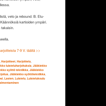
llessa.
listä, veto ja rebound. B. Etu-
. Käännöksiä kartioiden ympäri.
 takaisin.
ueella.
joitteista 7-9 V. täältä >>
,
Harjoitteet
,
Harjoittelu
,
kko luisteluharjoituksia
,
Jääkiekko
ekko syöttö tekniikka
,
Jääkiekko
joitus
,
Jääkiekko syöttötekniikka
,
si
,
Lasten
,
Luistelu
,
Luistelukoulu
almentaminen