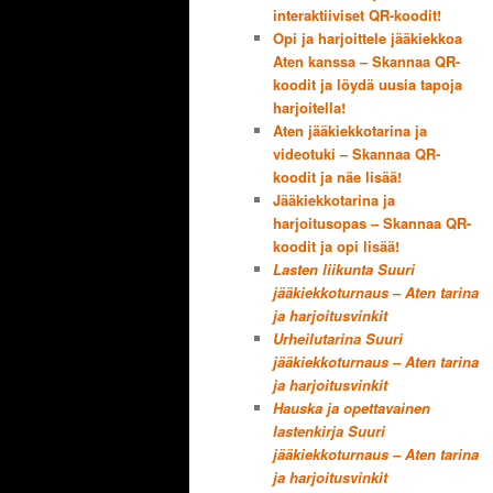
interaktiiviset QR-koodit!
Opi ja harjoittele jääkiekkoa
Aten kanssa – Skannaa QR-
koodit ja löydä uusia tapoja
harjoitella!
Aten jääkiekkotarina ja
videotuki – Skannaa QR-
koodit ja näe lisää!
Jääkiekkotarina ja
harjoitusopas – Skannaa QR-
koodit ja opi lisää!
Lasten liikunta Suuri
jääkiekkoturnaus – Aten tarina
ja harjoitusvinkit
Urheilutarina Suuri
jääkiekkoturnaus – Aten tarina
ja harjoitusvinkit
Hauska ja opettavainen
lastenkirja Suuri
jääkiekkoturnaus – Aten tarina
ja harjoitusvinkit