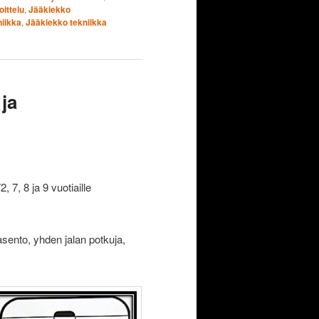
ittelu
,
Jääkiekko
iikka
,
Jääkiekko tekniikka
 ja
 7, 8 ja 9 vuotiaille
asento, yhden jalan potkuja,