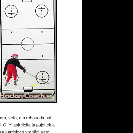
ssa, veto, ota rebound/uusi
 C. Yliaskeleita ja pujottelua
ssa kartioiden ympäri, veto,