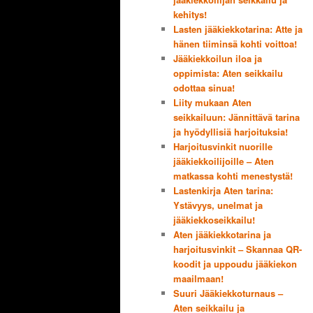
kehitys!
Lasten jääkiekkotarina: Atte ja
hänen tiiminsä kohti voittoa!
Jääkiekkoilun iloa ja
oppimista: Aten seikkailu
odottaa sinua!
Liity mukaan Aten
seikkailuun: Jännittävä tarina
ja hyödyllisiä harjoituksia!
Harjoitusvinkit nuorille
jääkiekkoilijoille – Aten
matkassa kohti menestystä!
Lastenkirja Aten tarina:
Ystävyys, unelmat ja
jääkiekkoseikkailu!
Aten jääkiekkotarina ja
harjoitusvinkit – Skannaa QR-
koodit ja uppoudu jääkiekon
maailmaan!
Suuri Jääkiekkoturnaus –
Aten seikkailu ja