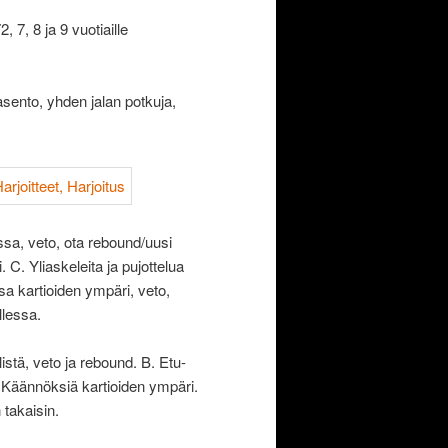
 7, 8 ja 9 vuotiaille
asento, yhden jalan potkuja,
ssa, veto, ota rebound/uusi
 C. Yliaskeleita ja pujottelua
ssa kartioiden ympäri, veto,
llessa.
listä, veto ja rebound. B. Etu-
. Käännöksiä kartioiden ympäri.
 takaisin.