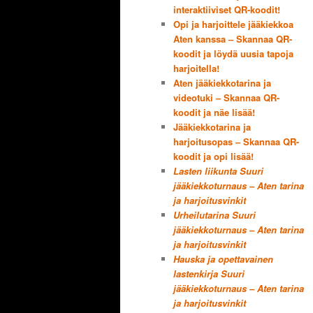
interaktiiviset QR-koodit!
Opi ja harjoittele jääkiekkoa
Aten kanssa – Skannaa QR-
koodit ja löydä uusia tapoja
harjoitella!
Aten jääkiekkotarina ja
videotuki – Skannaa QR-
koodit ja näe lisää!
Jääkiekkotarina ja
harjoitusopas – Skannaa QR-
koodit ja opi lisää!
Lasten liikunta Suuri
jääkiekkoturnaus – Aten tarina
ja harjoitusvinkit
Urheilutarina Suuri
jääkiekkoturnaus – Aten tarina
ja harjoitusvinkit
Hauska ja opettavainen
lastenkirja Suuri
jääkiekkoturnaus – Aten tarina
ja harjoitusvinkit