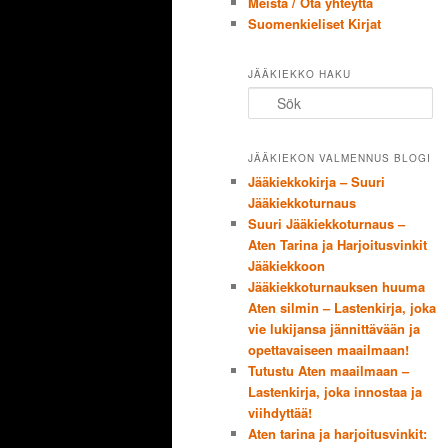
Meistä / Ota yhteyttä
Suomenkieliset Kirjat
JÄÄKIEKKO HAKU
Sök
JÄÄKIEKON VALMENNUS BLOGI
Jääkiekkokirja – Suuri
Jääkiekkoturnaus
Suuri Jääkiekkoturnaus –
Aten Tarina ja Harjoitusvinkit
Jääkiekkoon
Jääkiekkoturnauksen huuma
Aten silmin – Lastenkirja, joka
vie lukijansa jännittävään ja
opettavaiseen maailmaan!
Tutustu Aten maailmaan –
Lastenkirja, joka innostaa ja
viihdyttää!
Aten tarina ja harjoitusvinkit: