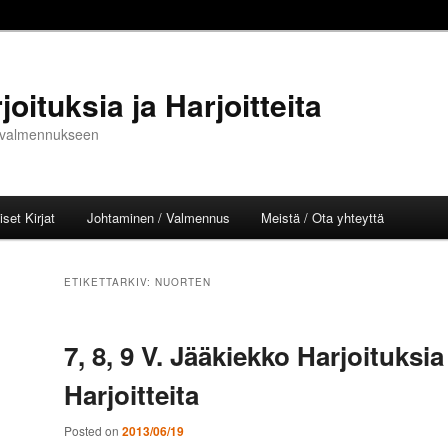
oituksia ja Harjoitteita
ja valmennukseen
set Kirjat
Johtaminen / Valmennus
Meistä / Ota yhteyttä
l
ETIKETTARKIV:
NUORTEN
7, 8, 9 V. Jääkiekko Harjoituksia
Harjoitteita
Posted on
2013/06/19