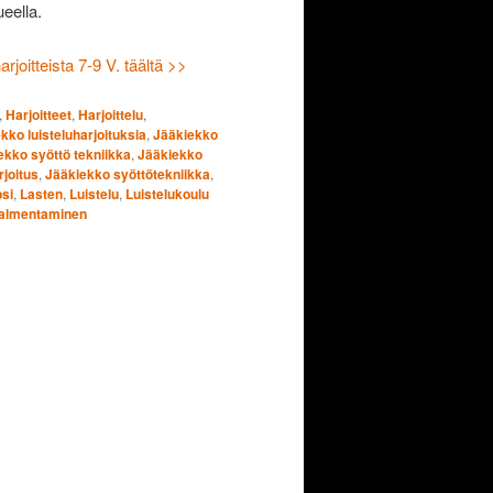
ueella.
joitteista 7-9 V. täältä >>
,
Harjoitteet
,
Harjoittelu
,
kko luisteluharjoituksia
,
Jääkiekko
ekko syöttö tekniikka
,
Jääkiekko
joitus
,
Jääkiekko syöttötekniikka
,
si
,
Lasten
,
Luistelu
,
Luistelukoulu
almentaminen