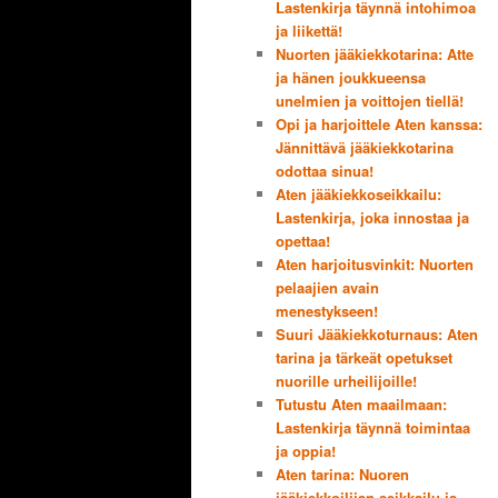
Lastenkirja täynnä intohimoa
ja liikettä!
Nuorten jääkiekkotarina: Atte
ja hänen joukkueensa
unelmien ja voittojen tiellä!
Opi ja harjoittele Aten kanssa:
Jännittävä jääkiekkotarina
odottaa sinua!
Aten jääkiekkoseikkailu:
Lastenkirja, joka innostaa ja
opettaa!
Aten harjoitusvinkit: Nuorten
pelaajien avain
menestykseen!
Suuri Jääkiekkoturnaus: Aten
tarina ja tärkeät opetukset
nuorille urheilijoille!
Tutustu Aten maailmaan:
Lastenkirja täynnä toimintaa
ja oppia!
Aten tarina: Nuoren
jääkiekkoilijan seikkailu ja