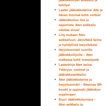
kehitys!
Lasten jääkiekkotarina: Atte ja
hänen tiiminsä kohti voittoa!
Jääkiekkoilun iloa ja
oppimista: Aten seikkailu
odottaa sinua!
Liity mukaan Aten
seikkailuun: Jännittävä tarina
ja hyödyllisiä harjoituksia!
Harjoitusvinkit nuorille
jääkiekkoilijoille – Aten
matkassa kohti menestystä!
Lastenkirja Aten tarina:
Ystävyys, unelmat ja
jääkiekkoseikkailu!
Aten jääkiekkotarina ja
harjoitusvinkit – Skannaa QR-
koodit ja uppoudu jääkiekon
maailmaan!
Suuri Jääkiekkoturnaus –
Aten seikkailu ja