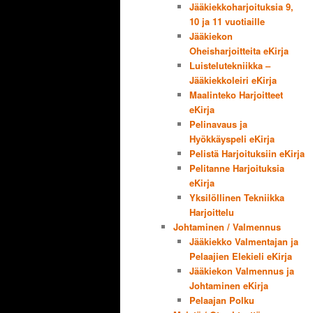
Jääkiekkoharjoituksia 9,
10 ja 11 vuotiaille
Jääkiekon
Oheisharjoitteita eKirja
Luistelutekniikka –
Jääkiekkoleiri eKirja
Maalinteko Harjoitteet
eKirja
Pelinavaus ja
Hyökkäyspeli eKirja
Pelistä Harjoituksiin eKirja
Pelitanne Harjoituksia
eKirja
Yksilöllinen Tekniikka
Harjoittelu
Johtaminen / Valmennus
Jääkiekko Valmentajan ja
Pelaajien Elekieli eKirja
Jääkiekon Valmennus ja
Johtaminen eKirja
Pelaajan Polku