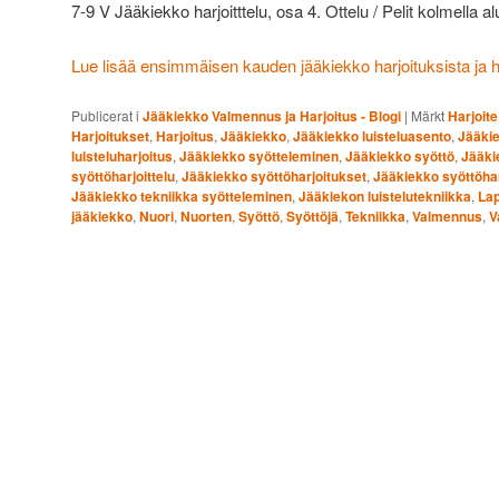
7-9 V Jääkiekko harjoitttelu, osa 4. Ottelu / Pelit kolmella al
Lue lisää ensimmäisen kauden jääkiekko harjoituksista ja har
Publicerat i
Jääkiekko Valmennus ja Harjoitus - Blogi
|
Märkt
Harjoite
Harjoitukset
,
Harjoitus
,
Jääkiekko
,
Jääkiekko luisteluasento
,
Jääkie
luisteluharjoitus
,
Jääkiekko syötteleminen
,
Jääkiekko syöttö
,
Jääki
syöttöharjoittelu
,
Jääkiekko syöttöharjoitukset
,
Jääkiekko syöttöhar
Jääkiekko tekniikka syötteleminen
,
Jääkiekon luistelutekniikka
,
Lap
jääkiekko
,
Nuori
,
Nuorten
,
Syöttö
,
Syöttöjä
,
Tekniikka
,
Valmennus
,
V