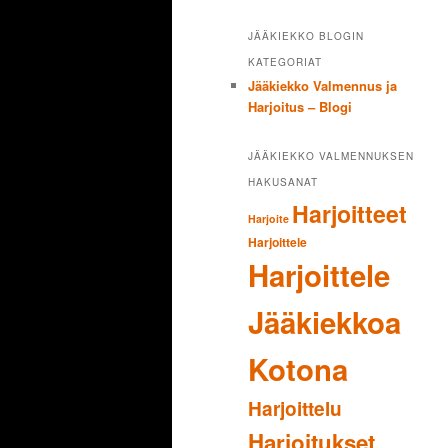
JÄÄKIEKKO BLOGIN
KATEGORIAT
Jääkiekko Valmennus ja
Harjoitus – Blogi
JÄÄKIEKKO VALMENNUKSEN
HAKUSANAT
Harjoitteet
Harjoite
Harjoittele
Harjoittele
Jääkiekkoa
Kotona
Harjoittelu
Harjoitukset