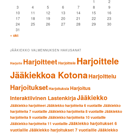
1
2
3
4
5
6
7
8
9
10
11
12
13
14
15
16
17
18
19
20
21
22
23
24
25
26
27
28
29
30
31
« okt
JÄÄKIEKKO VALMENNUKSEN HAKUSANAT
Harjoittele
Harjoitteet
Harjoittele
Harjoite
Jääkiekkoa Kotona
Harjoittelu
Harjoitukset
Harjoitus
Harjoituksia
Jääkiekko
Interaktiivinen Lastenkirja
Jääkiekko harjoitteet
Jääkiekko harjoitteita 6 vuotiaille
Jääkiekko
harjoitteita 7 vuotiaille
Jääkiekko harjoitteita 8 vuotiaille
Jääkiekko
harjoitteita 9 vuotiaille
Jääkiekko harjoitteita 10 vuotiaille
Jääkiekko harjoitukset 6
Jääkiekko harjoitteita 11 vuotiaille
vuotiaille
Jääkiekko harjoitukset 7 vuotiaille
Jääkiekko