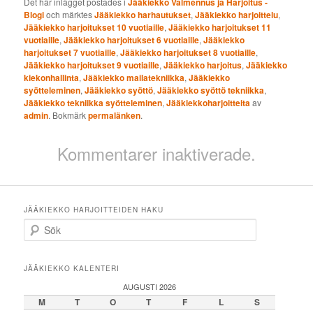
Det här inlägget postades i
Jääkiekko Valmennus ja Harjoitus -
Blogi
och märktes
Jääkiekko harhautukset
,
Jääkiekko harjoittelu
,
Jääkiekko harjoitukset 10 vuotiaille
,
Jääkiekko harjoitukset 11
vuotiaille
,
Jääkiekko harjoitukset 6 vuotiaille
,
Jääkiekko
harjoitukset 7 vuotiaille
,
Jääkiekko harjoitukset 8 vuotiaille
,
Jääkiekko harjoitukset 9 vuotiaille
,
Jääkiekko harjoitus
,
Jääkiekko
kiekonhallinta
,
Jääkiekko mailatekniikka
,
Jääkiekko
syötteleminen
,
Jääkiekko syöttö
,
Jääkiekko syöttö tekniikka
,
Jääkiekko tekniikka syötteleminen
,
Jääkiekkoharjoitteita
av
admin
. Bokmärk
permalänken
.
Kommentarer inaktiverade.
JÄÄKIEKKO HARJOITTEIDEN HAKU
Sök
JÄÄKIEKKO KALENTERI
AUGUSTI 2026
M
T
O
T
F
L
S