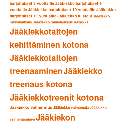
harjoitukset 8 vuotiaille
Jääkiekko harjoitukset 9
vuotiaille
Jääkiekko harjoitukset 10 vuotiaille
Jääkiekko
harjoitukset 11 vuotiaille
Jääkiekko luistelu
Jääkiekko
rannelaukaus
Jääkiekko rannelaukaus tekniikka
Jääkiekkotaitojen
kehittäminen kotona
Jääkiekkotaitojen
treenaaminen
Jääkiekko
treenaus kotona
Jääkiekkotreenit kotona
Jääkiekko valmennus
Jääkiekko valmentaja
Jääkiekko
Jääkiekon
valmentaminen