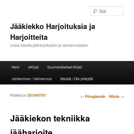
Sök
Jääkiekko Harjoituksia ja
Harjoitteita
Uusia ideoita jääharjoituksiin ja valmennukseen
Huvudmeny
Hem
eKirjat
Suomenkieliset Kirjat
Hoppa till huvudinnehåll
Hoppa till sekundärt innehåll
Johtaminen / Valmennus
Meistä / Ota yhteyttä
Posted on
2014/07/01
Inläggsnavigering
←
Föregående
Nästa
→
Jääkiekon tekniikka
jääharjoite