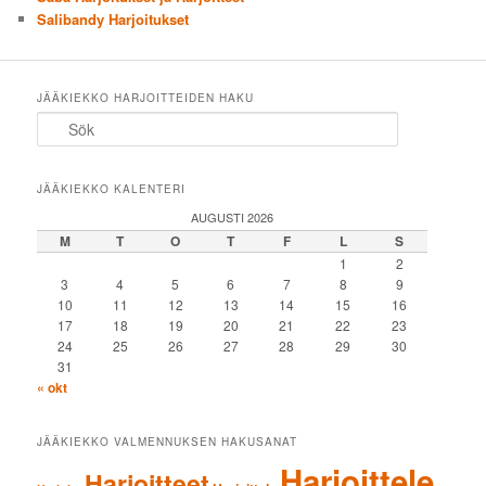
Salibandy Harjoitukset
JÄÄKIEKKO HARJOITTEIDEN HAKU
Sök
JÄÄKIEKKO KALENTERI
AUGUSTI 2026
M
T
O
T
F
L
S
1
2
3
4
5
6
7
8
9
10
11
12
13
14
15
16
17
18
19
20
21
22
23
24
25
26
27
28
29
30
31
« okt
JÄÄKIEKKO VALMENNUKSEN HAKUSANAT
Harjoittele
Harjoitteet