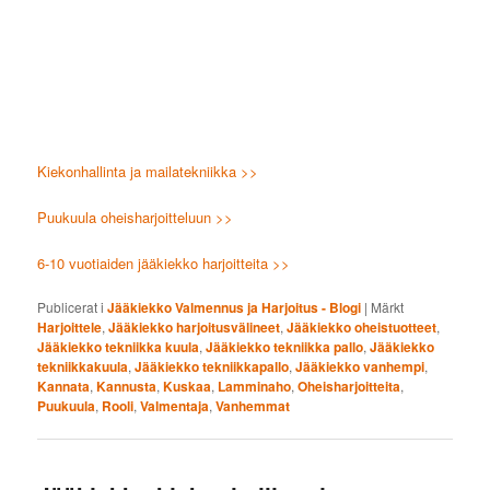
Kiekonhallinta ja mailatekniikka >>
Puukuula oheisharjoitteluun >>
6-10 vuotiaiden jääkiekko harjoitteita >>
Publicerat i
Jääkiekko Valmennus ja Harjoitus - Blogi
|
Märkt
Harjoittele
,
Jääkiekko harjoitusvälineet
,
Jääkiekko oheistuotteet
,
Jääkiekko tekniikka kuula
,
Jääkiekko tekniikka pallo
,
Jääkiekko
tekniikkakuula
,
Jääkiekko tekniikkapallo
,
Jääkiekko vanhempi
,
Kannata
,
Kannusta
,
Kuskaa
,
Lamminaho
,
Oheisharjoitteita
,
Puukuula
,
Rooli
,
Valmentaja
,
Vanhemmat