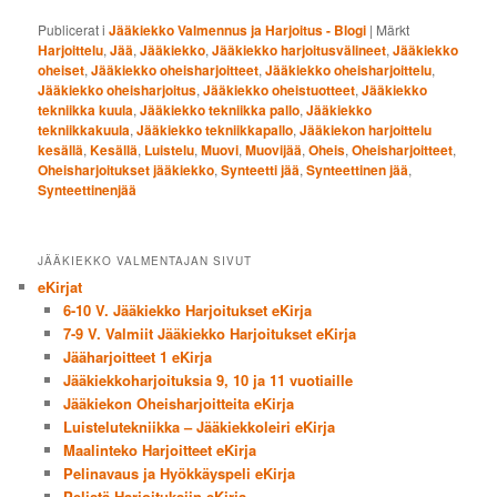
Publicerat i
Jääkiekko Valmennus ja Harjoitus - Blogi
|
Märkt
Harjoittelu
,
Jää
,
Jääkiekko
,
Jääkiekko harjoitusvälineet
,
Jääkiekko
oheiset
,
Jääkiekko oheisharjoitteet
,
Jääkiekko oheisharjoittelu
,
Jääkiekko oheisharjoitus
,
Jääkiekko oheistuotteet
,
Jääkiekko
tekniikka kuula
,
Jääkiekko tekniikka pallo
,
Jääkiekko
tekniikkakuula
,
Jääkiekko tekniikkapallo
,
Jääkiekon harjoittelu
kesällä
,
Kesällä
,
Luistelu
,
Muovi
,
Muovijää
,
Oheis
,
Oheisharjoitteet
,
Oheisharjoitukset jääkiekko
,
Synteetti jää
,
Synteettinen jää
,
Synteettinenjää
JÄÄKIEKKO VALMENTAJAN SIVUT
eKirjat
6-10 V. Jääkiekko Harjoitukset eKirja
7-9 V. Valmiit Jääkiekko Harjoitukset eKirja
Jääharjoitteet 1 eKirja
Jääkiekkoharjoituksia 9, 10 ja 11 vuotiaille
Jääkiekon Oheisharjoitteita eKirja
Luistelutekniikka – Jääkiekkoleiri eKirja
Maalinteko Harjoitteet eKirja
Pelinavaus ja Hyökkäyspeli eKirja
Pelistä Harjoituksiin eKirja