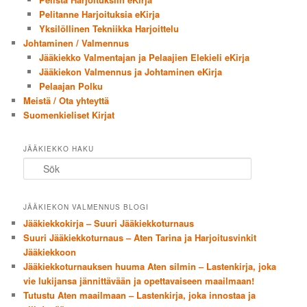
Pelitanne Harjoituksia eKirja
Yksilöllinen Tekniikka Harjoittelu
Johtaminen / Valmennus
Jääkiekko Valmentajan ja Pelaajien Elekieli eKirja
Jääkiekon Valmennus ja Johtaminen eKirja
Pelaajan Polku
Meistä / Ota yhteyttä
Suomenkieliset Kirjat
JÄÄKIEKKO HAKU
Sök
JÄÄKIEKON VALMENNUS BLOGI
Jääkiekkokirja – Suuri Jääkiekkoturnaus
Suuri Jääkiekkoturnaus – Aten Tarina ja Harjoitusvinkit
Jääkiekkoon
Jääkiekkoturnauksen huuma Aten silmin – Lastenkirja, joka
vie lukijansa jännittävään ja opettavaiseen maailmaan!
Tutustu Aten maailmaan – Lastenkirja, joka innostaa ja