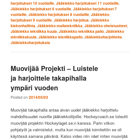
harjoitukset 10 vuotiaille
,
Jääkiekko harjoitukset 11 vuotiaille
,
Jääkiekko harjoitukset 6 vuotiaille
,
Jääkiekko harjoitukset 7
vuotiaille
,
Jääkiekko harjoitukset 8 vuotiaille
,
Jääkiekko
harjoitukset 9 vuotiaille
,
Jääkiekko harjoitus
,
Jääkiekko
kiekonhallinta
,
Jääkiekko mailatekniikka
,
Jääkiekko oheistuotteet
,
Jääkiekko tekniikka kuula
,
Jääkiekko tekniikka pallo
,
Jääkiekko
tekniikkakuula
,
Jääkiekko tekniikkapallo
,
Jääkiekkoharjoitteita
,
Jääkiekkoharjoituksia
Muovijää Projekti – Luistele
ja harjoittele takapihalla
ympäri vuoden
Posted on
2014/05/03
Muovijää takapihalla antaa aivan uudet jääkiekko harjoittelu
mahdollisuudet nuorille jääkiekkoilijoille. Hockeycoach.se toteutti
muovijää projektin Hockeylaget.se:n kanssa. Parin viikon
pohjatyöt ja valmistelut, mutta kun muovijää toimitettiin se oli
käytössä samana päivänä. Katso video niin näet miten muovijää