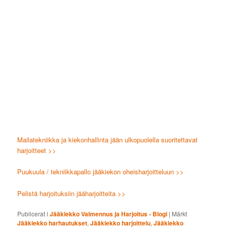
Mailatekniikka ja kiekonhallinta jään ulkopuolella suoritettavat
harjoitteet >>
Puukuula / tekniikkapallo jääkiekon oheisharjoitteluun >>
Pelistä harjoituksiin jääharjoitteita >>
Publicerat i
Jääkiekko Valmennus ja Harjoitus - Blogi
|
Märkt
Jääkiekko harhautukset
,
Jääkiekko harjoittelu
,
Jääkiekko