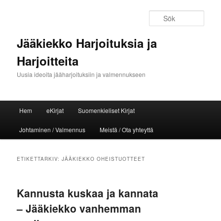
Sök
Jääkiekko Harjoituksia ja
Harjoitteita
Uusia ideoita jääharjoituksiin ja valmennukseen
Huvudmeny
Hem
eKirjat
Suomenkieliset Kirjat
Hoppa till huvudinnehåll
Hoppa till sekundärt innehåll
Johtaminen / Valmennus
Meistä / Ota yhteyttä
ETIKETTARKIV:
JÄÄKIEKKO OHEISTUOTTEET
Kannusta kuskaa ja kannata
– Jääkiekko vanhemman