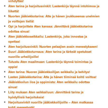
viihdyttää!
Aten tarina ja harjoitusvinkit: Lastenkirja täynnä intohimoa ja
liikettä!
Nuorten jääkiekkotarina: Atte ja hänen joukkueensa unelmien
ja voittojen tiellä!
Opi ja harjoittele Aten kanssa: Jännittävä jääkiekkotarina
odottaa sinua!
Aten jääkiekkoseikkailu: Lastenkirja, joka innostaa ja
opettaa!
Aten harjoitusvinkit: Nuorten pelaajien avain menestykseen!
Suuri Jääkiekkoturnaus: Aten tarina ja tärkeät opetukset
nuorille urheilijoille!
Tutustu Aten maailmaan: Lastenkirja täynnä toimintaa ja
oppia!
Aten tarina: Nuoren jääkiekkoilijan seikkailu ja kehitys!
Lasten jääkiekkotarina: Atte ja hänen tiiminsä kohti voittoa!
Jääkiekkoilun iloa ja oppimista: Aten seikkailu odottaa
sinua!
Liity mukaan Aten seikkailuun: Jännittävä tarina ja
hyödyllisiä harjoituksia!
Harjoitusvinkit nuorille jääkiekkoilijoille – Aten matkassa
kohti menestystä!