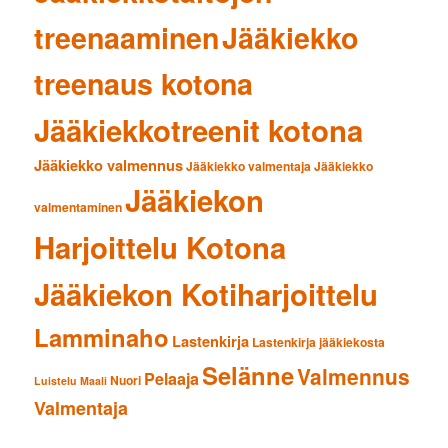
treenaaminen
Jääkiekko
treenaus kotona
Jääkiekkotreenit kotona
Jääkiekko valmennus
Jääkiekko valmentaja
Jääkiekko
Jääkiekon
valmentaminen
Harjoittelu Kotona
Jääkiekon Kotiharjoittelu
Lamminaho
Lastenkirja
Lastenkirja jääkiekosta
Selänne
Valmennus
Pelaaja
Nuori
Luistelu
Maali
Valmentaja