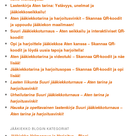
Lastenkirja Aten tarina: Ystävyys, unelmat ja
jääkiekkoseikkailu!
Aten jääkiekkotarina ja harjoitusvinkit – Skannaa QR-koodit
ja uppoudu jääkiekon maailmaan!
Suuri Jääkiekkoturnaus – Aten seikkailu ja interaktiiviset QR-
koodit!
Opi ja harjoittele jääkiekkoa Aten kanssa – Skannaa QR-
koodit ja löydä uusia tapoja harjoitella!
Aten jääkiekkotarina ja videotuki – Skannaa QR-koodit ja näe
lisää!
Jääkiekkotarina ja harjoitusopas – Skannaa QR-koodit ja opi
lisää!
Lasten liikunta Suuri jääkiekkoturnaus – Aten tarina ja
harjoitusvinkit
Urheilutarina Suuri jääkiekkoturnaus – Aten tarina ja
harjoitusvinkit
Hauska ja opettavainen lastenkirja Suuri jääkiekkoturnaus –
Aten tarina ja harjoitusvinkit
JÄÄKIEKKO BLOGIN KATEGORIAT
Jääkiekko Valmennus ja Harjoitus – Blogi