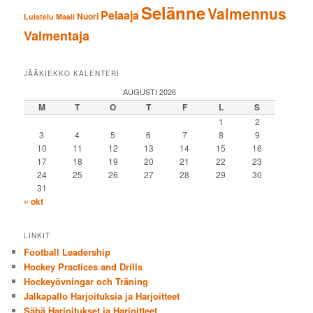
Selänne
Valmennus
Pelaaja
Nuori
Luistelu
Maali
Valmentaja
JÄÄKIEKKO KALENTERI
AUGUSTI 2026
M
T
O
T
F
L
S
1
2
3
4
5
6
7
8
9
10
11
12
13
14
15
16
17
18
19
20
21
22
23
24
25
26
27
28
29
30
31
« okt
LINKIT
Football Leadership
Hockey Practices and Drills
Hockeyövningar och Träning
Jalkapallo Harjoituksia ja Harjoitteet
Säbä Harjoitukset ja Harjoitteet