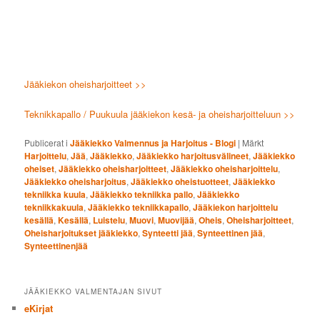
Jääkiekon oheisharjoitteet >>
Teknikkapallo / Puukuula jääkiekon kesä- ja oheisharjoitteluun >>
Publicerat i
Jääkiekko Valmennus ja Harjoitus - Blogi
|
Märkt
Harjoittelu
,
Jää
,
Jääkiekko
,
Jääkiekko harjoitusvälineet
,
Jääkiekko
oheiset
,
Jääkiekko oheisharjoitteet
,
Jääkiekko oheisharjoittelu
,
Jääkiekko oheisharjoitus
,
Jääkiekko oheistuotteet
,
Jääkiekko
tekniikka kuula
,
Jääkiekko tekniikka pallo
,
Jääkiekko
tekniikkakuula
,
Jääkiekko tekniikkapallo
,
Jääkiekon harjoittelu
kesällä
,
Kesällä
,
Luistelu
,
Muovi
,
Muovijää
,
Oheis
,
Oheisharjoitteet
,
Oheisharjoitukset jääkiekko
,
Synteetti jää
,
Synteettinen jää
,
Synteettinenjää
JÄÄKIEKKO VALMENTAJAN SIVUT
eKirjat