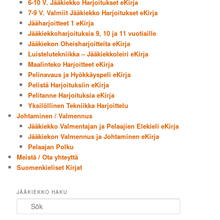
6-10 V. Jääkiekko Harjoitukset eKirja
7-9 V. Valmiit Jääkiekko Harjoitukset eKirja
Jääharjoitteet 1 eKirja
Jääkiekkoharjoituksia 9, 10 ja 11 vuotiaille
Jääkiekon Oheisharjoitteita eKirja
Luistelutekniikka – Jääkiekkoleiri eKirja
Maalinteko Harjoitteet eKirja
Pelinavaus ja Hyökkäyspeli eKirja
Pelistä Harjoituksiin eKirja
Pelitanne Harjoituksia eKirja
Yksilöllinen Tekniikka Harjoittelu
Johtaminen / Valmennus
Jääkiekko Valmentajan ja Pelaajien Elekieli eKirja
Jääkiekon Valmennus ja Johtaminen eKirja
Pelaajan Polku
Meistä / Ota yhteyttä
Suomenkieliset Kirjat
JÄÄKIEKKO HAKU
Sök