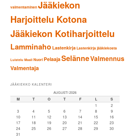
Jääkiekon
valmentaminen
Harjoittelu Kotona
Jääkiekon Kotiharjoittelu
Lamminaho
Lastenkirja
Lastenkirja jääkiekosta
Selänne
Valmennus
Pelaaja
Nuori
Luistelu
Maali
Valmentaja
JÄÄKIEKKO KALENTERI
AUGUSTI 2026
M
T
O
T
F
L
S
1
2
3
4
5
6
7
8
9
10
11
12
13
14
15
16
17
18
19
20
21
22
23
24
25
26
27
28
29
30
31