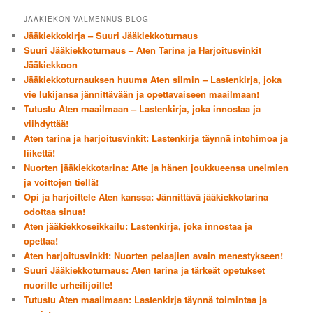
JÄÄKIEKON VALMENNUS BLOGI
Jääkiekkokirja – Suuri Jääkiekkoturnaus
Suuri Jääkiekkoturnaus – Aten Tarina ja Harjoitusvinkit
Jääkiekkoon
Jääkiekkoturnauksen huuma Aten silmin – Lastenkirja, joka
vie lukijansa jännittävään ja opettavaiseen maailmaan!
Tutustu Aten maailmaan – Lastenkirja, joka innostaa ja
viihdyttää!
Aten tarina ja harjoitusvinkit: Lastenkirja täynnä intohimoa ja
liikettä!
Nuorten jääkiekkotarina: Atte ja hänen joukkueensa unelmien
ja voittojen tiellä!
Opi ja harjoittele Aten kanssa: Jännittävä jääkiekkotarina
odottaa sinua!
Aten jääkiekkoseikkailu: Lastenkirja, joka innostaa ja
opettaa!
Aten harjoitusvinkit: Nuorten pelaajien avain menestykseen!
Suuri Jääkiekkoturnaus: Aten tarina ja tärkeät opetukset
nuorille urheilijoille!
Tutustu Aten maailmaan: Lastenkirja täynnä toimintaa ja