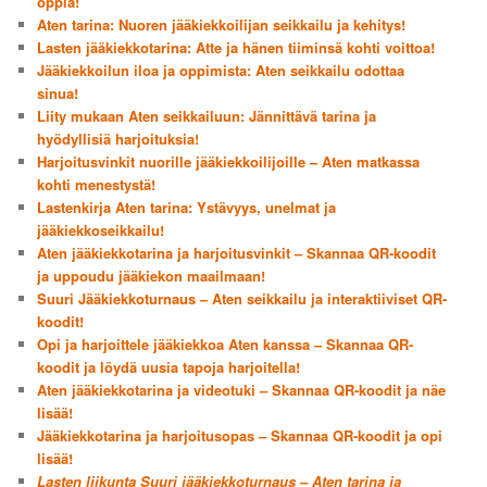
oppia!
Aten tarina: Nuoren jääkiekkoilijan seikkailu ja kehitys!
Lasten jääkiekkotarina: Atte ja hänen tiiminsä kohti voittoa!
Jääkiekkoilun iloa ja oppimista: Aten seikkailu odottaa
sinua!
Liity mukaan Aten seikkailuun: Jännittävä tarina ja
hyödyllisiä harjoituksia!
Harjoitusvinkit nuorille jääkiekkoilijoille – Aten matkassa
kohti menestystä!
Lastenkirja Aten tarina: Ystävyys, unelmat ja
jääkiekkoseikkailu!
Aten jääkiekkotarina ja harjoitusvinkit – Skannaa QR-koodit
ja uppoudu jääkiekon maailmaan!
Suuri Jääkiekkoturnaus – Aten seikkailu ja interaktiiviset QR-
koodit!
Opi ja harjoittele jääkiekkoa Aten kanssa – Skannaa QR-
koodit ja löydä uusia tapoja harjoitella!
Aten jääkiekkotarina ja videotuki – Skannaa QR-koodit ja näe
lisää!
Jääkiekkotarina ja harjoitusopas – Skannaa QR-koodit ja opi
lisää!
Lasten liikunta Suuri jääkiekkoturnaus – Aten tarina ja