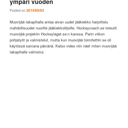
ympäri vuoden
Posted on
2014/05/03
Muovijää takapihalla antaa aivan uudet jääkiekko harjoittelu
mahdollisuudet nuorille jääkiekkoilijoille. Hockeycoach.se toteutti
muovijää projektin Hockeylaget.se:n kanssa. Parin viikon
pohjatyöt ja valmistelut, mutta kun muovijää toimitettiin se oli
käytössä samana päivänä. Katso video niin näet miten muovijää
takapihalle valmistui.