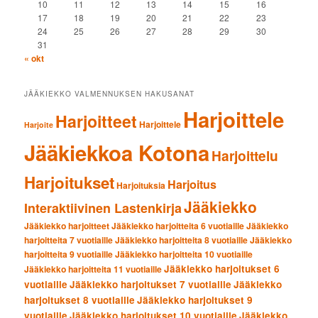
10
11
12
13
14
15
16
17
18
19
20
21
22
23
24
25
26
27
28
29
30
31
« okt
JÄÄKIEKKO VALMENNUKSEN HAKUSANAT
Harjoittele
Harjoitteet
Harjoittele
Harjoite
Jääkiekkoa Kotona
Harjoittelu
Harjoitukset
Harjoitus
Harjoituksia
Jääkiekko
Interaktiivinen Lastenkirja
Jääkiekko harjoitteet
Jääkiekko harjoitteita 6 vuotiaille
Jääkiekko
harjoitteita 7 vuotiaille
Jääkiekko harjoitteita 8 vuotiaille
Jääkiekko
harjoitteita 9 vuotiaille
Jääkiekko harjoitteita 10 vuotiaille
Jääkiekko harjoitukset 6
Jääkiekko harjoitteita 11 vuotiaille
vuotiaille
Jääkiekko harjoitukset 7 vuotiaille
Jääkiekko
harjoitukset 8 vuotiaille
Jääkiekko harjoitukset 9
vuotiaille
Jääkiekko harjoitukset 10 vuotiaille
Jääkiekko