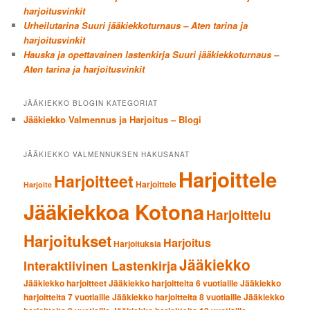
harjoitusvinkit
Urheilutarina Suuri jääkiekkoturnaus – Aten tarina ja
harjoitusvinkit
Hauska ja opettavainen lastenkirja Suuri jääkiekkoturnaus –
Aten tarina ja harjoitusvinkit
JÄÄKIEKKO BLOGIN KATEGORIAT
Jääkiekko Valmennus ja Harjoitus – Blogi
JÄÄKIEKKO VALMENNUKSEN HAKUSANAT
Harjoittele
Harjoitteet
Harjoittele
Harjoite
Jääkiekkoa Kotona
Harjoittelu
Harjoitukset
Harjoitus
Harjoituksia
Jääkiekko
Interaktiivinen Lastenkirja
Jääkiekko harjoitteet
Jääkiekko harjoitteita 6 vuotiaille
Jääkiekko
harjoitteita 7 vuotiaille
Jääkiekko harjoitteita 8 vuotiaille
Jääkiekko