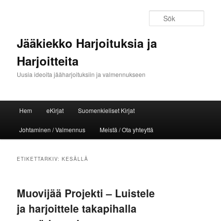
Sök
Jääkiekko Harjoituksia ja
Harjoitteita
Uusia ideoita jääharjoituksiin ja valmennukseen
Huvudmeny
Hem
eKirjat
Suomenkieliset Kirjat
Hoppa till huvudinnehåll
Hoppa till sekundärt innehåll
Johtaminen / Valmennus
Meistä / Ota yhteyttä
ETIKETTARKIV:
KESÄLLÄ
Muovijää Projekti – Luistele
ja harjoittele takapihalla