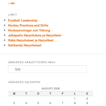
« okt
LINKIT
Football Leadership
Hockey Practices and Drills
Hockeyövningar och Träning
Jalkapallo Harjoituksia ja Harjoitteet
Säbä Harjoitukset ja Harjoitteet
Salibandy Harjoitukset
JÄÄKIEKKO HARJOITTEIDEN HAKU
Sök
JÄÄKIEKKO KALENTERI
AUGUSTI 2026
M
T
O
T
F
L
S
1
2
3
4
5
6
7
8
9