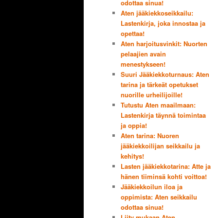
odottaa sinua!
Aten jääkiekkoseikkailu:
Lastenkirja, joka innostaa ja
opettaa!
Aten harjoitusvinkit: Nuorten
pelaajien avain
menestykseen!
Suuri Jääkiekkoturnaus: Aten
tarina ja tärkeät opetukset
nuorille urheilijoille!
Tutustu Aten maailmaan:
Lastenkirja täynnä toimintaa
ja oppia!
Aten tarina: Nuoren
jääkiekkoilijan seikkailu ja
kehitys!
Lasten jääkiekkotarina: Atte ja
hänen tiiminsä kohti voittoa!
Jääkiekkoilun iloa ja
oppimista: Aten seikkailu
odottaa sinua!
Liity mukaan Aten