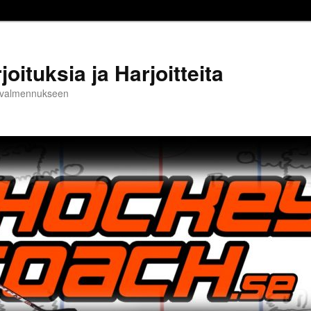
oituksia ja Harjoitteita
ja valmennukseen