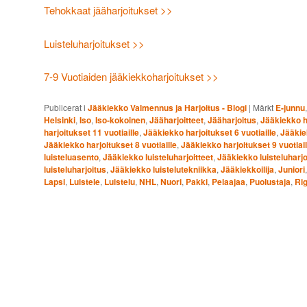
Tehokkaat jääharjoitukset >>
Luisteluharjoitukset >>
7-9 Vuotiaiden jääkiekkoharjoitukset >>
Publicerat i
Jääkiekko Valmennus ja Harjoitus - Blogi
|
Märkt
E-junnu
Helsinki
,
Iso
,
Iso-kokoinen
,
Jääharjoitteet
,
Jääharjoitus
,
Jääkiekko ha
harjoitukset 11 vuotiaille
,
Jääkiekko harjoitukset 6 vuotiaille
,
Jääkiek
Jääkiekko harjoitukset 8 vuotiaille
,
Jääkiekko harjoitukset 9 vuotiail
luisteluasento
,
Jääkiekko luisteluharjoitteet
,
Jääkiekko luisteluharjo
luisteluharjoitus
,
Jääkiekko luistelutekniikka
,
Jääkiekkoilija
,
Juniori
Lapsi
,
Luistele
,
Luistelu
,
NHL
,
Nuori
,
Pakki
,
Pelaajaa
,
Puolustaja
,
Rig