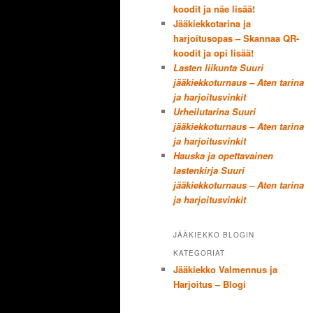
koodit ja näe lisää!
Jääkiekkotarina ja
harjoitusopas – Skannaa QR-
koodit ja opi lisää!
Lasten liikunta Suuri
jääkiekkoturnaus – Aten tarina
ja harjoitusvinkit
Urheilutarina Suuri
jääkiekkoturnaus – Aten tarina
ja harjoitusvinkit
Hauska ja opettavainen
lastenkirja Suuri
jääkiekkoturnaus – Aten tarina
ja harjoitusvinkit
JÄÄKIEKKO BLOGIN
KATEGORIAT
Jääkiekko Valmennus ja
Harjoitus – Blogi