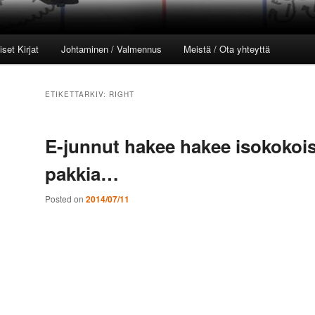
set Kirjat
Johtaminen / Valmennus
Meistä / Ota yhteyttä
l
ETIKETTARKIV:
RIGHT
E-junnut hakee hakee isokokois
pakkia…
Posted on
2014/07/11