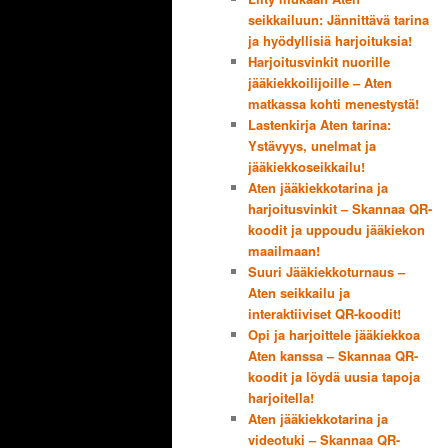
seikkailuun: Jännittävä tarina
ja hyödyllisiä harjoituksia!
Harjoitusvinkit nuorille
jääkiekkoilijoille – Aten
matkassa kohti menestystä!
Lastenkirja Aten tarina:
Ystävyys, unelmat ja
jääkiekkoseikkailu!
Aten jääkiekkotarina ja
harjoitusvinkit – Skannaa QR-
koodit ja uppoudu jääkiekon
maailmaan!
Suuri Jääkiekkoturnaus –
Aten seikkailu ja
interaktiiviset QR-koodit!
Opi ja harjoittele jääkiekkoa
Aten kanssa – Skannaa QR-
koodit ja löydä uusia tapoja
harjoitella!
Aten jääkiekkotarina ja
videotuki – Skannaa QR-