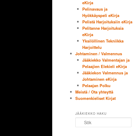
eKirja
Pelinavaus ja
Hyökkäyspeli eKirja
Pelistä Harjoituksiin eKirja
Pelitanne Harjoituksia
eKirja
Yksilöllinen Tekniikka
Harjoittelu
Johtaminen / Valmennus
Jääkiekko Valmentajan ja
Pelaajien Elekieli eKirja
Jääkiekon Valmennus ja
Johtaminen eKirja
Pelaajan Polku
Meistä / Ota yhteyttä
Suomenkieliset Kirjat
JÄÄKIEKKO HAKU
Sök