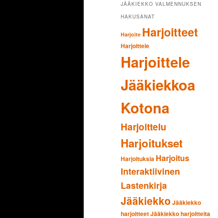
JÄÄKIEKKO VALMENNUKSEN
HAKUSANAT
Harjoitteet
Harjoite
Harjoittele
Harjoittele
Jääkiekkoa
Kotona
Harjoittelu
Harjoitukset
Harjoitus
Harjoituksia
Interaktiivinen
Lastenkirja
Jääkiekko
Jääkiekko
harjoitteet
Jääkiekko harjoitteita