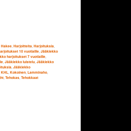
,
Hakee
,
Harjoitteita
,
Harjoituksia
,
rjoitukset 10 vuotiaille
,
Jääkiekko
ko harjoitukset 7 vuotiaille
,
le
,
Jääkiekko luistelu
,
Jääkiekko
ituksia
,
Jääkiekko
,
KHL
,
Kokoinen
,
Lamminaho
,
ht
,
Tehokas
,
Tehokkaat