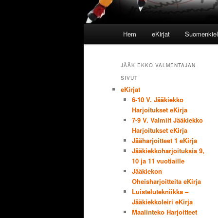
Huvudmeny
Hem
eKirjat
Suomenkieli
Hoppa till huvudinnehåll
Hoppa till sekundärt innehål
JÄÄKIEKKO VALMENTAJAN
SIVUT
eKirjat
6-10 V. Jääkiekko
Harjoitukset eKirja
7-9 V. Valmiit Jääkiekko
Harjoitukset eKirja
Jääharjoitteet 1 eKirja
Jääkiekkoharjoituksia 9,
10 ja 11 vuotiaille
Jääkiekon
Oheisharjoitteita eKirja
Luistelutekniikka –
Jääkiekkoleiri eKirja
Maalinteko Harjoitteet