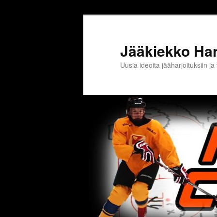
Jääkiekko Harj
Uusia ideoita jääharjoituksiin 