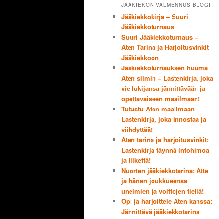
JÄÄKIEKON VALMENNUS BLOGI
Jääkiekkokirja – Suuri
Jääkiekkoturnaus
Suuri Jääkiekkoturnaus –
Aten Tarina ja Harjoitusvinkit
Jääkiekkoon
Jääkiekkoturnauksen huuma
Aten silmin – Lastenkirja, joka
vie lukijansa jännittävään ja
opettavaiseen maailmaan!
Tutustu Aten maailmaan –
Lastenkirja, joka innostaa ja
viihdyttää!
Aten tarina ja harjoitusvinkit:
Lastenkirja täynnä intohimoa
ja liikettä!
Nuorten jääkiekkotarina: Atte
ja hänen joukkueensa
unelmien ja voittojen tiellä!
Opi ja harjoittele Aten kanssa:
Jännittävä jääkiekkotarina