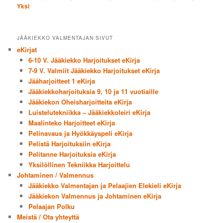
Yksi
JÄÄKIEKKO VALMENTAJAN SIVUT
eKirjat
6-10 V. Jääkiekko Harjoitukset eKirja
7-9 V. Valmiit Jääkiekko Harjoitukset eKirja
Jääharjoitteet 1 eKirja
Jääkiekkoharjoituksia 9, 10 ja 11 vuotiaille
Jääkiekon Oheisharjoitteita eKirja
Luistelutekniikka – Jääkiekkoleiri eKirja
Maalinteko Harjoitteet eKirja
Pelinavaus ja Hyökkäyspeli eKirja
Pelistä Harjoituksiin eKirja
Pelitanne Harjoituksia eKirja
Yksilöllinen Tekniikka Harjoittelu
Johtaminen / Valmennus
Jääkiekko Valmentajan ja Pelaajien Elekieli eKirja
Jääkiekon Valmennus ja Johtaminen eKirja
Pelaajan Polku
Meistä / Ota yhteyttä