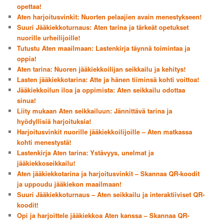
opettaa!
Aten harjoitusvinkit: Nuorten pelaajien avain menestykseen!
Suuri Jääkiekkoturnaus: Aten tarina ja tärkeät opetukset
nuorille urheilijoille!
Tutustu Aten maailmaan: Lastenkirja täynnä toimintaa ja
oppia!
Aten tarina: Nuoren jääkiekkoilijan seikkailu ja kehitys!
Lasten jääkiekkotarina: Atte ja hänen tiiminsä kohti voittoa!
Jääkiekkoilun iloa ja oppimista: Aten seikkailu odottaa
sinua!
Liity mukaan Aten seikkailuun: Jännittävä tarina ja
hyödyllisiä harjoituksia!
Harjoitusvinkit nuorille jääkiekkoilijoille – Aten matkassa
kohti menestystä!
Lastenkirja Aten tarina: Ystävyys, unelmat ja
jääkiekkoseikkailu!
Aten jääkiekkotarina ja harjoitusvinkit – Skannaa QR-koodit
ja uppoudu jääkiekon maailmaan!
Suuri Jääkiekkoturnaus – Aten seikkailu ja interaktiiviset QR-
koodit!
Opi ja harjoittele jääkiekkoa Aten kanssa – Skannaa QR-