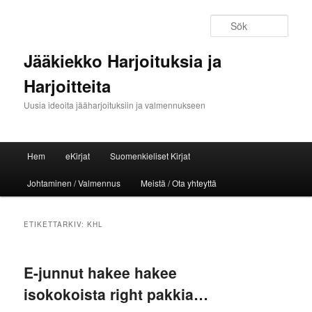
Sök
Jääkiekko Harjoituksia ja
Harjoitteita
Uusia ideoita jääharjoituksiin ja valmennukseen
Huvudmeny
Hem
eKirjat
Suomenkieliset Kirjat
Hoppa till huvudinnehåll
Hoppa till sekundärt innehåll
Johtaminen / Valmennus
Meistä / Ota yhteyttä
ETIKETTARKIV:
KHL
E-junnut hakee hakee
isokokoista right pakkia…