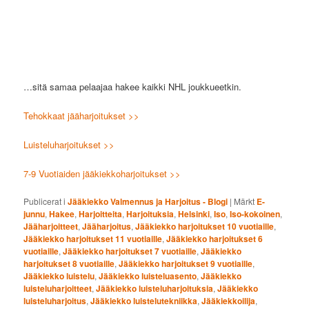
…sitä samaa pelaajaa hakee kaikki NHL joukkueetkin.
Tehokkaat jääharjoitukset >>
Luisteluharjoitukset >>
7-9 Vuotiaiden jääkiekkoharjoitukset >>
Publicerat i
Jääkiekko Valmennus ja Harjoitus - Blogi
|
Märkt
E-
junnu
,
Hakee
,
Harjoitteita
,
Harjoituksia
,
Helsinki
,
Iso
,
Iso-kokoinen
,
Jääharjoitteet
,
Jääharjoitus
,
Jääkiekko harjoitukset 10 vuotiaille
,
Jääkiekko harjoitukset 11 vuotiaille
,
Jääkiekko harjoitukset 6
vuotiaille
,
Jääkiekko harjoitukset 7 vuotiaille
,
Jääkiekko
harjoitukset 8 vuotiaille
,
Jääkiekko harjoitukset 9 vuotiaille
,
Jääkiekko luistelu
,
Jääkiekko luisteluasento
,
Jääkiekko
luisteluharjoitteet
,
Jääkiekko luisteluharjoituksia
,
Jääkiekko
luisteluharjoitus
,
Jääkiekko luistelutekniikka
,
Jääkiekkoilija
,