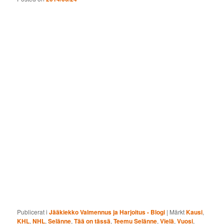
Publicerat i
Jääkiekko Valmennus ja Harjoitus - Blogi
|
Märkt
Kausi
,
KHL
,
NHL
,
Selänne
,
Tää on tässä
,
Teemu Selänne
,
Vielä
,
Vuosi
,