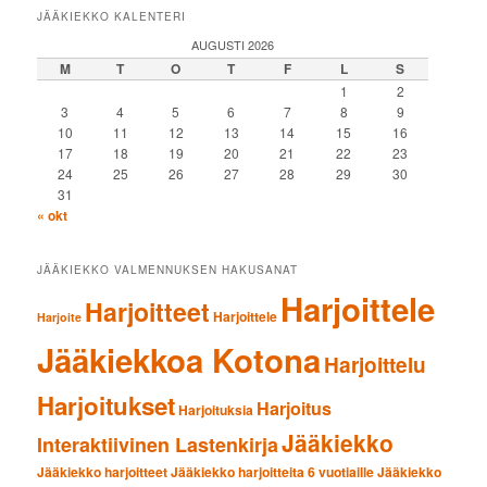
JÄÄKIEKKO KALENTERI
AUGUSTI 2026
M
T
O
T
F
L
S
1
2
3
4
5
6
7
8
9
10
11
12
13
14
15
16
17
18
19
20
21
22
23
24
25
26
27
28
29
30
31
« okt
JÄÄKIEKKO VALMENNUKSEN HAKUSANAT
Harjoittele
Harjoitteet
Harjoittele
Harjoite
Jääkiekkoa Kotona
Harjoittelu
Harjoitukset
Harjoitus
Harjoituksia
Jääkiekko
Interaktiivinen Lastenkirja
Jääkiekko harjoitteet
Jääkiekko harjoitteita 6 vuotiaille
Jääkiekko