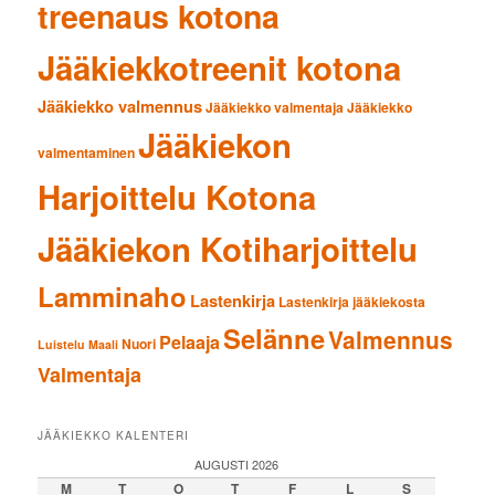
treenaus kotona
Jääkiekkotreenit kotona
Jääkiekko valmennus
Jääkiekko valmentaja
Jääkiekko
Jääkiekon
valmentaminen
Harjoittelu Kotona
Jääkiekon Kotiharjoittelu
Lamminaho
Lastenkirja
Lastenkirja jääkiekosta
Selänne
Valmennus
Pelaaja
Nuori
Luistelu
Maali
Valmentaja
JÄÄKIEKKO KALENTERI
AUGUSTI 2026
M
T
O
T
F
L
S