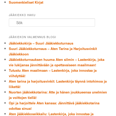
Suomenkieliset Kirjat
JÄÄKIEKKO HAKU
Sök
JÄÄKIEKON VALMENNUS BLOGI
Jääkiekkokirja – Suuri Jääkiekkoturnaus
Suuri Jääkiekkoturnaus – Aten Tarina ja Harjoitusvinkit
Jääkiekkoon
Jääkiekkoturnauksen huuma Aten silmin – Lastenkirja, joka
vie lukijansa jännittävään ja opettavaiseen maailmaan!
Tutustu Aten maailmaan – Lastenkirja, joka innostaa ja
viihdyttää!
Aten tarina ja harjoitusvinkit: Lastenkirja täynnä intohimoa ja
liikettä!
Nuorten jääkiekkotarina: Atte ja hänen joukkueensa unelmien
ja voittojen tiellä!
Opi ja harjoittele Aten kanssa: Jännittävä jääkiekkotarina
odottaa sinua!
Aten jääkiekkoseikkailu: Lastenkirja, joka innostaa ja