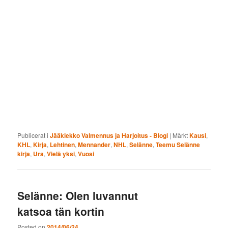
Publicerat i
Jääkiekko Valmennus ja Harjoitus - Blogi
|
Märkt
Kausi
,
KHL
,
Kirja
,
Lehtinen
,
Mennander
,
NHL
,
Selänne
,
Teemu Selänne
kirja
,
Ura
,
Vielä yksi
,
Vuosi
Selänne: Olen luvannut
katsoa tän kortin
Posted on
2014/06/24