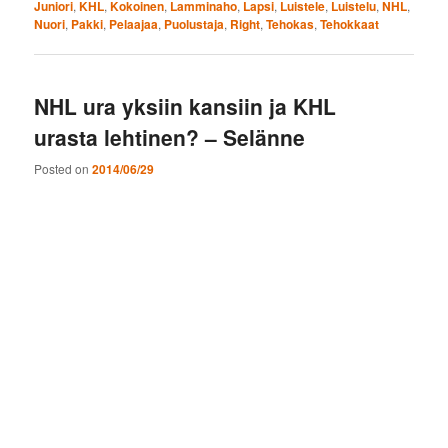
Juniori
,
KHL
,
Kokoinen
,
Lamminaho
,
Lapsi
,
Luistele
,
Luistelu
,
NHL
,
Nuori
,
Pakki
,
Pelaajaa
,
Puolustaja
,
Right
,
Tehokas
,
Tehokkaat
NHL ura yksiin kansiin ja KHL
urasta lehtinen? – Selänne
Posted on
2014/06/29