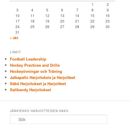
1
2
3
4
5
6
7
8
9
10
11
12
13
14
15
16
17
18
19
20
21
22
23
24
25
26
27
28
29
30
31
« okt
LINKIT
Football Leadership
Hockey Practices and Drills
Hockeyövningar och Träning
Jalkapallo Harjoituksia ja Harjoitteet
Säbä Harjoitukset ja Harjoitteet
Salibandy Harjoitukset
JÄÄKIEKKO HARJOITTEIDEN HAKU
Sök