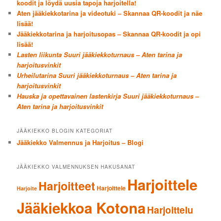
koodit ja löydä uusia tapoja harjoitella!
Aten jääkiekkotarina ja videotuki – Skannaa QR-koodit ja näe
lisää!
Jääkiekkotarina ja harjoitusopas – Skannaa QR-koodit ja opi
lisää!
Lasten liikunta Suuri jääkiekkoturnaus – Aten tarina ja
harjoitusvinkit
Urheilutarina Suuri jääkiekkoturnaus – Aten tarina ja
harjoitusvinkit
Hauska ja opettavainen lastenkirja Suuri jääkiekkoturnaus –
Aten tarina ja harjoitusvinkit
JÄÄKIEKKO BLOGIN KATEGORIAT
Jääkiekko Valmennus ja Harjoitus – Blogi
JÄÄKIEKKO VALMENNUKSEN HAKUSANAT
Harjoittele
Harjoitteet
Harjoittele
Harjoite
Jääkiekkoa Kotona
Harjoittelu