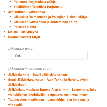
Pelitanne Harjoituksia eKirja
Yksilöllinen Tekniikka Harjoittelu
Johtaminen / Valmennus
Jääkiekko Valmentajan ja Pelaajien Elekieli eKirja
Jääkiekon Valmennus ja Johtaminen eKirja
Pelaajan Polku
Meistä / Ota yhteyttä
Suomenkieliset Kirjat
JÄÄKIEKKO HAKU
Sök
JÄÄKIEKON VALMENNUS BLOGI
Jääkiekkokirja – Suuri Jääkiekkoturnaus
Suuri Jääkiekkoturnaus – Aten Tarina ja Harjoitusvinkit
Jääkiekkoon
Jääkiekkoturnauksen huuma Aten silmin – Lastenkirja, joka
vie lukijansa jännittävään ja opettavaiseen maailmaan!
Tutustu Aten maailmaan – Lastenkirja, joka innostaa ja
viihdyttää!