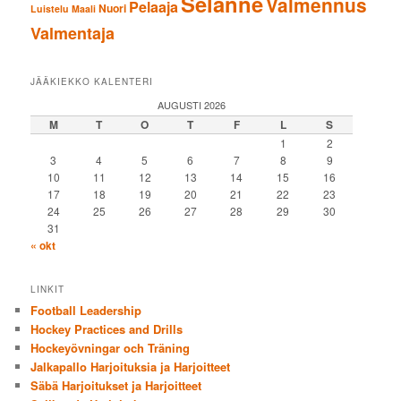
Selänne
Valmennus
Pelaaja
Nuori
Luistelu
Maali
Valmentaja
JÄÄKIEKKO KALENTERI
AUGUSTI 2026
M
T
O
T
F
L
S
1
2
3
4
5
6
7
8
9
10
11
12
13
14
15
16
17
18
19
20
21
22
23
24
25
26
27
28
29
30
31
« okt
LINKIT
Football Leadership
Hockey Practices and Drills
Hockeyövningar och Träning
Jalkapallo Harjoituksia ja Harjoitteet
Säbä Harjoitukset ja Harjoitteet