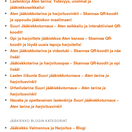
Lastenkirja Aten tarina: Ystävyys, unelmat ja
jääkiekkoseikkailu!
Aten jääkiekkotarina ja harjoitusvinkit – Skannaa QR-koodit
ja uppoudu jääkiekon maailmaan!
Suuri Jääkiekkoturnaus – Aten seikkailu ja interaktiiviset QR-
koodit!
Opi ja harjoittele jääkiekkoa Aten kanssa – Skannaa QR-
koodit ja löydä uusia tapoja harjoitella!
Aten jääkiekkotarina ja videotuki – Skannaa QR-koodit ja näe
lisää!
Jääkiekkotarina ja harjoitusopas – Skannaa QR-koodit ja opi
lisää!
Lasten liikunta Suuri jääkiekkoturnaus – Aten tarina ja
harjoitusvinkit
Urheilutarina Suuri jääkiekkoturnaus – Aten tarina ja
harjoitusvinkit
Hauska ja opettavainen lastenkirja Suuri jääkiekkoturnaus –
Aten tarina ja harjoitusvinkit
JÄÄKIEKKO BLOGIN KATEGORIAT
Jääkiekko Valmennus ja Harjoitus – Blogi