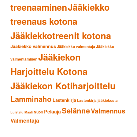
treenaaminen
Jääkiekko
treenaus kotona
Jääkiekkotreenit kotona
Jääkiekko valmennus
Jääkiekko valmentaja
Jääkiekko
Jääkiekon
valmentaminen
Harjoittelu Kotona
Jääkiekon Kotiharjoittelu
Lamminaho
Lastenkirja
Lastenkirja jääkiekosta
Selänne
Valmennus
Pelaaja
Nuori
Luistelu
Maali
Valmentaja