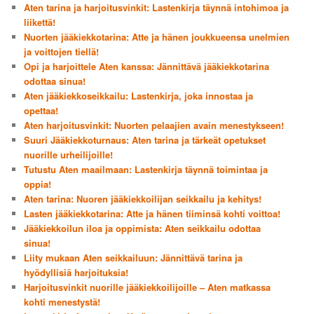
Aten tarina ja harjoitusvinkit: Lastenkirja täynnä intohimoa ja
liikettä!
Nuorten jääkiekkotarina: Atte ja hänen joukkueensa unelmien
ja voittojen tiellä!
Opi ja harjoittele Aten kanssa: Jännittävä jääkiekkotarina
odottaa sinua!
Aten jääkiekkoseikkailu: Lastenkirja, joka innostaa ja
opettaa!
Aten harjoitusvinkit: Nuorten pelaajien avain menestykseen!
Suuri Jääkiekkoturnaus: Aten tarina ja tärkeät opetukset
nuorille urheilijoille!
Tutustu Aten maailmaan: Lastenkirja täynnä toimintaa ja
oppia!
Aten tarina: Nuoren jääkiekkoilijan seikkailu ja kehitys!
Lasten jääkiekkotarina: Atte ja hänen tiiminsä kohti voittoa!
Jääkiekkoilun iloa ja oppimista: Aten seikkailu odottaa
sinua!
Liity mukaan Aten seikkailuun: Jännittävä tarina ja
hyödyllisiä harjoituksia!
Harjoitusvinkit nuorille jääkiekkoilijoille – Aten matkassa
kohti menestystä!