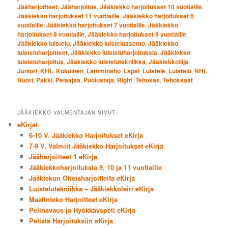
Jääharjoitteet
,
Jääharjoitus
,
Jääkiekko harjoitukset 10 vuotiaille
,
Jääkiekko harjoitukset 11 vuotiaille
,
Jääkiekko harjoitukset 6
vuotiaille
,
Jääkiekko harjoitukset 7 vuotiaille
,
Jääkiekko
harjoitukset 8 vuotiaille
,
Jääkiekko harjoitukset 9 vuotiaille
,
Jääkiekko luistelu
,
Jääkiekko luisteluasento
,
Jääkiekko
luisteluharjoitteet
,
Jääkiekko luisteluharjoituksia
,
Jääkiekko
luisteluharjoitus
,
Jääkiekko luistelutekniikka
,
Jääkiekkoilija
,
Juniori
,
KHL
,
Kokoinen
,
Lamminaho
,
Lapsi
,
Luistele
,
Luistelu
,
NHL
,
Nuori
,
Pakki
,
Pelaajaa
,
Puolustaja
,
Right
,
Tehokas
,
Tehokkaat
JÄÄKIEKKO VALMENTAJAN SIVUT
eKirjat
6-10 V. Jääkiekko Harjoitukset eKirja
7-9 V. Valmiit Jääkiekko Harjoitukset eKirja
Jääharjoitteet 1 eKirja
Jääkiekkoharjoituksia 9, 10 ja 11 vuotiaille
Jääkiekon Oheisharjoitteita eKirja
Luistelutekniikka – Jääkiekkoleiri eKirja
Maalinteko Harjoitteet eKirja
Pelinavaus ja Hyökkäyspeli eKirja
Pelistä Harjoituksiin eKirja