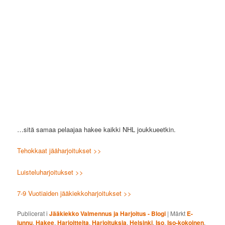
…sitä samaa pelaajaa hakee kaikki NHL joukkueetkin.
Tehokkaat jääharjoitukset >>
Luisteluharjoitukset >>
7-9 Vuotiaiden jääkiekkoharjoitukset >>
Publicerat i
Jääkiekko Valmennus ja Harjoitus - Blogi
|
Märkt
E-
junnu
,
Hakee
,
Harjoitteita
,
Harjoituksia
,
Helsinki
,
Iso
,
Iso-kokoinen
,