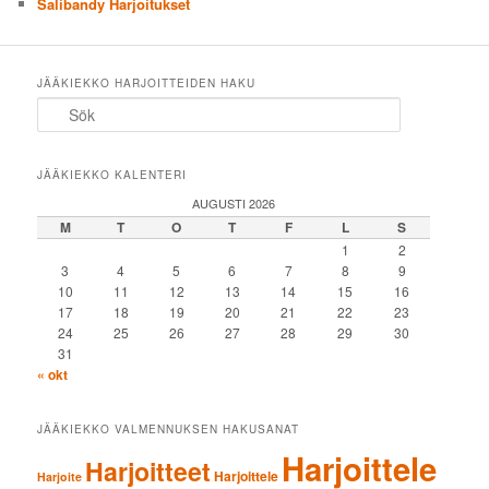
Salibandy Harjoitukset
JÄÄKIEKKO HARJOITTEIDEN HAKU
Sök
JÄÄKIEKKO KALENTERI
AUGUSTI 2026
M
T
O
T
F
L
S
1
2
3
4
5
6
7
8
9
10
11
12
13
14
15
16
17
18
19
20
21
22
23
24
25
26
27
28
29
30
31
« okt
JÄÄKIEKKO VALMENNUKSEN HAKUSANAT
Harjoittele
Harjoitteet
Harjoittele
Harjoite