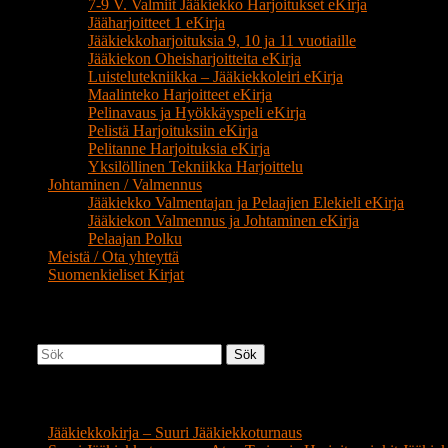
7-9 V. Valmiit Jääkiekko Harjoitukset eKirja
Jääharjoitteet 1 eKirja
Jääkiekkoharjoituksia 9, 10 ja 11 vuotiaille
Jääkiekon Oheisharjoitteita eKirja
Luistelutekniikka – Jääkiekkoleiri eKirja
Maalinteko Harjoitteet eKirja
Pelinavaus ja Hyökkäyspeli eKirja
Pelistä Harjoituksiin eKirja
Pelitanne Harjoituksia eKirja
Yksilöllinen Tekniikka Harjoittelu
Johtaminen / Valmennus
Jääkiekko Valmentajan ja Pelaajien Elekieli eKirja
Jääkiekon Valmennus ja Johtaminen eKirja
Pelaajan Polku
Meistä / Ota yhteyttä
Suomenkieliset Kirjat
Jääkiekko Haku
Sök
Jääkiekon Valmennus Blogi
Jääkiekkokirja – Suuri Jääkiekkoturnaus