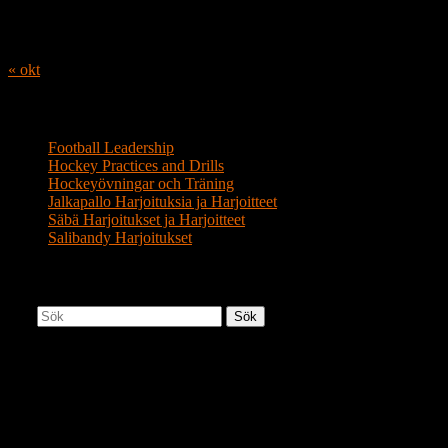
17
18
19
20
21
22
23
24
25
26
27
28
29
30
31
« okt
Linkit
Football Leadership
Hockey Practices and Drills
Hockeyövningar och Träning
Jalkapallo Harjoituksia ja Harjoitteet
Säbä Harjoitukset ja Harjoitteet
Salibandy Harjoitukset
Jääkiekko Harjoitteiden Haku
Sök
Jääkiekko Kalenteri
augusti 2026
M
T
O
T
F
L
S
1
2