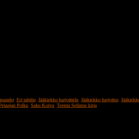
nnander
,
Eri tahtiin
,
Jääkiekko harjoittelu
,
Jääkiekko harjoitus
,
Jääkiekko
Pelaajan Polku
,
Saku Koivu
,
Teemu Selänne kirja