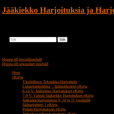
Jääkiekko Harjoituksia ja Harjo
Uusia ideoita jääharjoituksiin ja valmenn
Sök
Huvudmeny
Hoppa till huvudinnehåll
Hoppa till sekundärt innehåll
Hem
eKirjat
Yksilöllinen Tekniikka Harjoittelu
Luistelutekniikka – Jääkiekkoleiri eKirja
6-10 V. Jääkiekko Harjoitukset eKirja
7-9 V. Valmiit Jääkiekko Harjoitukset eKirja
Jääkiekkoharjoituksia 9, 10 ja 11 vuotiaille
Jääharjoitteet 1 eKirja
Pelistä Harjoituksiin eKirja
Jääkiekon Oheisharjoitteita eKirja