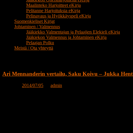
Maalinteko Harjoitteet eKirja
Pelitanne Harjoituksia eKirja
Pelinavaus ja Hyökkäyspeli eKirja
Suomenkieliset Kirjat
Johtaminen / Valmennus
Jääkiekko Valmentajan ja Pelaajien Elekieli eKirja
Jääkiekon Valmennus ja Johtaminen eKirja
Pelaajan Polku
Meistä / Ota yhteyttä
Etikettarkiv:
Jääkiekkoilijan tie
Ari Mennanderin vertailu, Saku Koivu – Jukka Hen
Posted on
2014/07/05
by
admin