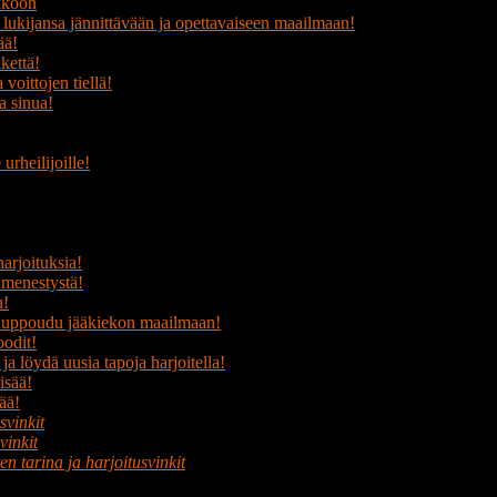
ekkoon
lukijansa jännittävään ja opettavaiseen maailmaan!
ää!
ikettä!
voittojen tiellä!
a sinua!
urheilijoille!
harjoituksia!
i menestystä!
u!
ja uppoudu jääkiekon maailmaan!
oodit!
a löydä uusia tapoja harjoitella!
isää!
ää!
svinkit
vinkit
n tarina ja harjoitusvinkit