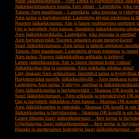
Suuri Jääkiekkoturnaus – Aten Tarina ja Harjoitusvinkit Jääki
Jääkiekkoturnauksen huuma Aten silmin – Lastenkirja, joka vie 
Tutustu Aten maailmaan – Lastenkirja, joka innostaa ja viihdytt
Aten tarina ja harjoitusvinkit: Lastenkirja täynnä intohimoa ja li
Nuorten jääkiekkotarina: Atte ja hänen joukkueensa unelmien ja 
Opi ja harjoittele Aten kanssa: Jännittävä jääkiekkotarina odotta
Aten jääkiekkoseikkailu: Lastenkirja, joka innostaa ja opettaa!
Aten harjoitusvinkit: Nuorten pelaajien avain menestykseen!
Suuri Jääkiekkoturnaus: Aten tarina ja tärkeät opetukset nuorille 
Tutustu Aten maailmaan: Lastenkirja täynnä toimintaa ja oppia!
Aten tarina: Nuoren jääkiekkoilijan seikkailu ja kehitys!
Lasten jääkiekkotarina: Atte ja hänen tiiminsä kohti voittoa!
Jääkiekkoilun iloa ja oppimista: Aten seikkailu odottaa sinua!
Liity mukaan Aten seikkailuun: Jännittävä tarina ja hyödyllisiä 
Harjoitusvinkit nuorille jääkiekkoilijoille – Aten matkassa koht
Lastenkirja Aten tarina: Ystävyys, unelmat ja jääkiekkoseikkail
Aten jääkiekkotarina ja harjoitusvinkit – Skannaa QR-koodit 
Suuri Jääkiekkoturnaus – Aten seikkailu ja interaktiiviset QR-k
Opi ja harjoittele jääkiekkoa Aten kanssa – Skannaa QR-koodit j
Aten jääkiekkotarina ja videotuki – Skannaa QR-koodit ja näe l
Jääkiekkotarina ja harjoitusopas – Skannaa QR-koodit ja opi lis
Lasten liikunta Suuri jääkiekkoturnaus – Aten tarina ja harjoitu
Urheilutarina Suuri jääkiekkoturnaus – Aten tarina ja harjoitus
Hauska ja opettavainen lastenkirja Suuri jääkiekkoturnaus – Ate