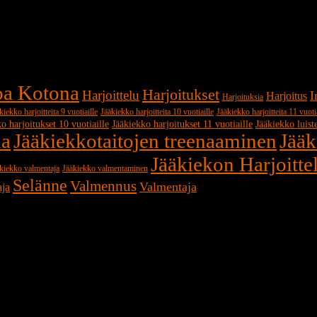
koa Kotona
Harjoitukset
Harjoittelu
I
Harjoitus
Harjoituksia
kiekko harjoitteita 9 vuotiaille
Jääkiekko harjoitteita 10 vuotiaille
Jääkiekko harjoitteita 11 vuoti
o harjoitukset 10 vuotiaille
Jääkiekko harjoitukset 11 vuotiaille
Jääkiekko luist
na
Jääkiekkotaitojen treenaaminen
Jääk
Jääkiekon Harjoitte
kiekko valmentaja
Jääkiekko valmentaminen
Selänne
Valmennus
Valmentaja
aja