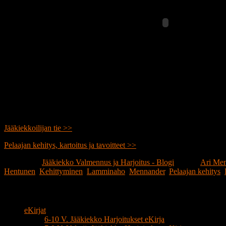
Jääkiekkoilijan tie >>
Pelaajan kehitys, kartoitus ja tavoitteet >>
Publicerat i
Jääkiekko Valmennus ja Harjoitus - Blogi
|
Märkt
Ari Me
Hentunen
,
Kehittyminen
,
Lamminaho
,
Mennander
,
Pelaajan kehitys
,
Jääkiekko Valmentajan Sivut
eKirjat
6-10 V. Jääkiekko Harjoitukset eKirja