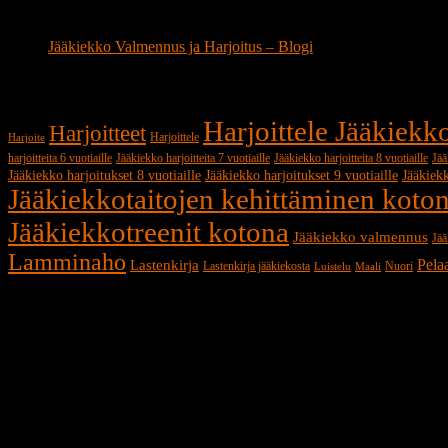
Jääkiekko Blogin Kategoriat
Jääkiekko Valmennus ja Harjoitus – Blogi
Jääkiekko Valmennuksen Hakusanat
Harjoittele Jääkiek
Harjoitteet
Harjoittele
Harjoite
harjoitteita 6 vuotiaille
Jääkiekko harjoitteita 7 vuotiaille
Jääkiekko harjoitteita 8 vuotiaille
Jää
Jääkiekko harjoitukset 8 vuotiaille
Jääkiekko harjoitukset 9 vuotiaille
Jääkiekk
Jääkiekkotaitojen kehittäminen koto
Jääkiekkotreenit kotona
Jääkiekko valmennus
Jää
Lamminaho
Pela
Lastenkirja
Lastenkirja jääkiekosta
Nuori
Luistelu
Maali
Jääkiekko Kalenteri
augusti 2026
M
T
O
T
F
L
S
1
2
3
4
5
6
7
8
9
10
11
12
13
14
15
16