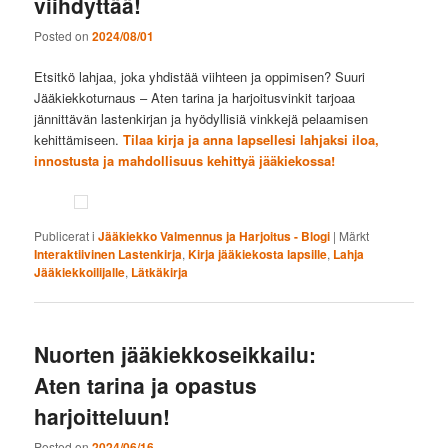
viihdyttää!
Posted on
2024/08/01
Etsitkö lahjaa, joka yhdistää viihteen ja oppimisen? Suuri
Jääkiekkoturnaus – Aten tarina ja harjoitusvinkit tarjoaa
jännittävän lastenkirjan ja hyödyllisiä vinkkejä pelaamisen
kehittämiseen.
Tilaa kirja ja anna lapsellesi lahjaksi iloa,
innostusta ja mahdollisuus kehittyä jääkiekossa!
Publicerat i
Jääkiekko Valmennus ja Harjoitus - Blogi
|
Märkt
Interaktiivinen Lastenkirja
,
Kirja jääkiekosta lapsille
,
Lahja
Jääkiekkoilijalle
,
Lätkäkirja
Nuorten jääkiekkoseikkailu:
Aten tarina ja opastus
harjoitteluun!
Posted on
2024/06/16