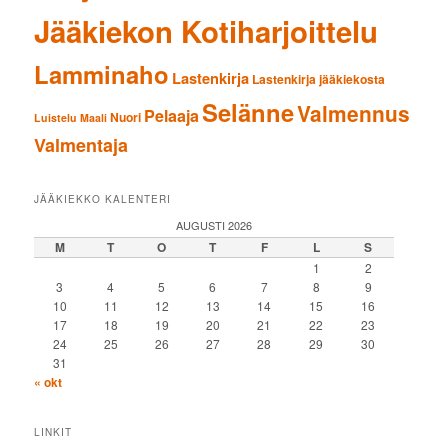
Jääkiekon Kotiharjoittelu
Lamminaho
Lastenkirja
Lastenkirja jääkiekosta
Selänne
Valmennus
Pelaaja
Nuori
Luistelu
Maali
Valmentaja
JÄÄKIEKKO KALENTERI
AUGUSTI 2026
M
T
O
T
F
L
S
1
2
3
4
5
6
7
8
9
10
11
12
13
14
15
16
17
18
19
20
21
22
23
24
25
26
27
28
29
30
31
« okt
LINKIT