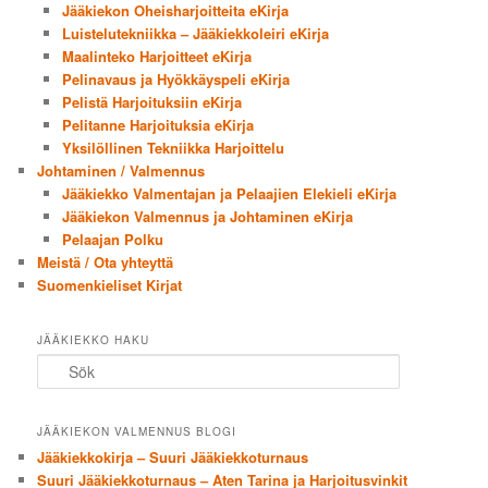
Jääkiekon Oheisharjoitteita eKirja
Luistelutekniikka – Jääkiekkoleiri eKirja
Maalinteko Harjoitteet eKirja
Pelinavaus ja Hyökkäyspeli eKirja
Pelistä Harjoituksiin eKirja
Pelitanne Harjoituksia eKirja
Yksilöllinen Tekniikka Harjoittelu
Johtaminen / Valmennus
Jääkiekko Valmentajan ja Pelaajien Elekieli eKirja
Jääkiekon Valmennus ja Johtaminen eKirja
Pelaajan Polku
Meistä / Ota yhteyttä
Suomenkieliset Kirjat
JÄÄKIEKKO HAKU
Sök
JÄÄKIEKON VALMENNUS BLOGI
Jääkiekkokirja – Suuri Jääkiekkoturnaus
Suuri Jääkiekkoturnaus – Aten Tarina ja Harjoitusvinkit