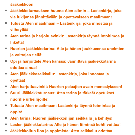
Jääkiekkoon
Jääkiekkoturnauksen huuma Aten silmin – Lastenkirja, joka
vie lukijansa jännittävään ja opettavaiseen maailmaan!
Tutustu Aten maailmaan – Lastenkirja, joka innostaa ja
viihdyttää!
Aten tarina ja harjoitusvinkit: Lastenkirja täynnä intohimoa ja
liikettä!
Nuorten jääkiekkotarina: Atte ja hänen joukkueensa unelmien
ja voittojen tiellä!
Opi ja harjoittele Aten kanssa: Jännittävä jääkiekkotarina
odottaa sinua!
Aten jääkiekkoseikkailu: Lastenkirja, joka innostaa ja
opettaa!
Aten harjoitusvinkit: Nuorten pelaajien avain menestykseen!
Suuri Jääkiekkoturnaus: Aten tarina ja tärkeät opetukset
nuorille urheilijoille!
Tutustu Aten maailmaan: Lastenkirja täynnä toimintaa ja
oppia!
Aten tarina: Nuoren jääkiekkoilijan seikkailu ja kehitys!
Lasten jääkiekkotarina: Atte ja hänen tiiminsä kohti voittoa!
Jääkiekkoilun iloa ja oppimista: Aten seikkailu odottaa