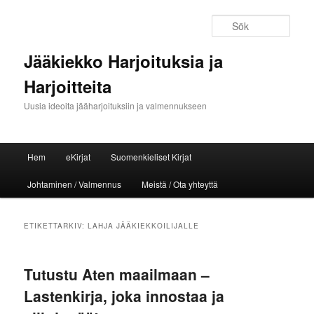
Sök
Jääkiekko Harjoituksia ja
Harjoitteita
Uusia ideoita jääharjoituksiin ja valmennukseen
Huvudmeny
Hem
eKirjat
Suomenkieliset Kirjat
Hoppa till huvudinnehåll
Hoppa till sekundärt innehåll
Johtaminen / Valmennus
Meistä / Ota yhteyttä
ETIKETTARKIV:
LAHJA JÄÄKIEKKOILIJALLE
Tutustu Aten maailmaan –
Lastenkirja, joka innostaa ja