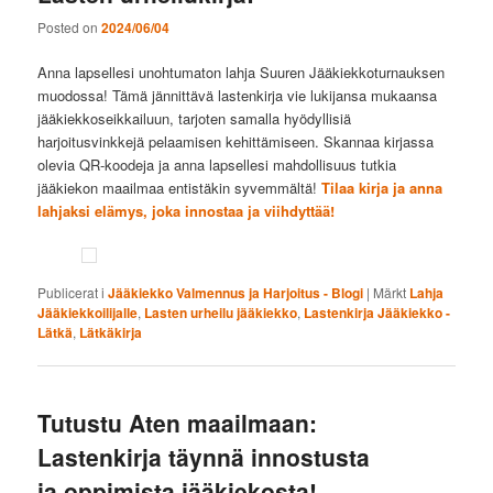
Posted on
2024/06/04
Anna lapsellesi unohtumaton lahja Suuren Jääkiekkoturnauksen
muodossa! Tämä jännittävä lastenkirja vie lukijansa mukaansa
jääkiekkoseikkailuun, tarjoten samalla hyödyllisiä
harjoitusvinkkejä pelaamisen kehittämiseen. Skannaa kirjassa
olevia QR-koodeja ja anna lapsellesi mahdollisuus tutkia
jääkiekon maailmaa entistäkin syvemmältä!
Tilaa kirja ja anna
lahjaksi elämys, joka innostaa ja viihdyttää!
Publicerat i
Jääkiekko Valmennus ja Harjoitus - Blogi
|
Märkt
Lahja
Jääkiekkoilijalle
,
Lasten urheilu jääkiekko
,
Lastenkirja Jääkiekko -
Lätkä
,
Lätkäkirja
Tutustu Aten maailmaan:
Lastenkirja täynnä innostusta
ja oppimista jääkiekosta!