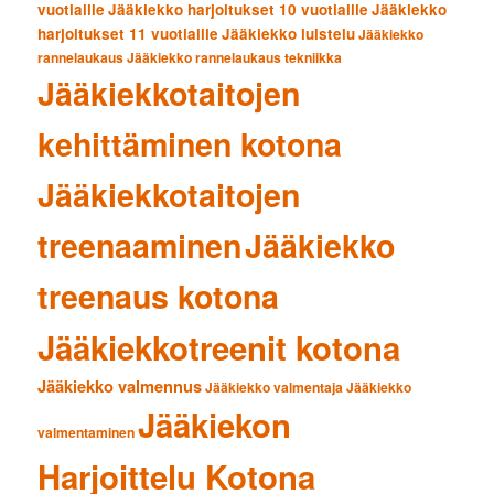
vuotiaille
Jääkiekko harjoitukset 10 vuotiaille
Jääkiekko
harjoitukset 11 vuotiaille
Jääkiekko luistelu
Jääkiekko
rannelaukaus
Jääkiekko rannelaukaus tekniikka
Jääkiekkotaitojen
kehittäminen kotona
Jääkiekkotaitojen
treenaaminen
Jääkiekko
treenaus kotona
Jääkiekkotreenit kotona
Jääkiekko valmennus
Jääkiekko valmentaja
Jääkiekko
Jääkiekon
valmentaminen
Harjoittelu Kotona