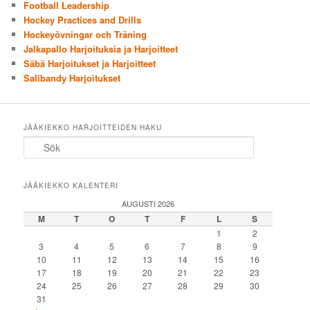
Football Leadership
Hockey Practices and Drills
Hockeyövningar och Träning
Jalkapallo Harjoituksia ja Harjoitteet
Säbä Harjoitukset ja Harjoitteet
Salibandy Harjoitukset
JÄÄKIEKKO HARJOITTEIDEN HAKU
Sök
JÄÄKIEKKO KALENTERI
AUGUSTI 2026
M
T
O
T
F
L
S
1
2
3
4
5
6
7
8
9
10
11
12
13
14
15
16
17
18
19
20
21
22
23
24
25
26
27
28
29
30
31