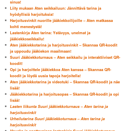
sinua!
Liity mukaan Aten seikkailuun: Jännittävä tarina ja
hyödyllisiä harjoituksia!
Harjoitusvinkit nuorille jääkiekkoilijoille – Aten matkassa
kohti menestystä!
Lastenkirja Aten tarina: Ystävyys, unelmat ja
jääkiekkoseikkailu!
Aten jääkiekkotarina ja harjoitusvinkit – Skannaa QR-koodit
ja uppoudu jääkiekon maailmaan!
Suuri Jääkiekkoturnaus – Aten seikkailu ja interaktiiviset QR-
koodit!
Opi ja harjoittele jääkiekkoa Aten kanssa – Skannaa QR-
koodit ja löydä uusia tapoja harjoitella!
Aten jääkiekkotarina ja videotuki – Skannaa QR-koodit ja näe
lisää!
Jääkiekkotarina ja harjoitusopas – Skannaa QR-koodit ja opi
lisää!
Lasten liikunta Suuri jääkiekkoturnaus – Aten tarina ja
harjoitusvinkit
Urheilutarina Suuri jääkiekkoturnaus – Aten tarina ja
harjoitusvinkit
Hauska ja opettavainen lastenkirja Suuri jääkiekkoturnaus –