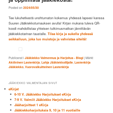
Posted on
2024/05/30
Tee lukuhetkestä unohtumaton kokemus yhdessä lapsesi kanssa
Suuren Jääkiekkoturnauksen avulla! Kirjan mukana tuleva QR-
koodi mahdollistaa yhteisen tutkimusmatkan jännittävän
jääkiekkotarinan taustalle.
Tilaa kirja ja sukella yhdessä
seikkailuun, joka luo muistoja ja vahvistaa siteitä!
Publicerat i
Jääkiekko Valmennus ja Harjoitus - Blogi
|
Märkt
Aktiivinen Lastenkirja
,
Lahja Jääkiekkoilijalle
,
Lastenkirja
Jääkiekko
,
Vuorovaikuitteinen Lastenkirja
JÄÄKIEKKO VALMENTAJAN SIVUT
eKirjat
6-10 V. Jääkiekko Harjoitukset eKirja
7-9 V. Valmiit Jääkiekko Harjoitukset eKirja
Jääharjoitteet 1 eKirja
Jääkiekkoharjoituksia 9, 10 ja 11 vuotiaille