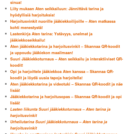
sinua!
Liity mukaan Aten seikkailuun: Jännittävä tarina ja
hyödyllisiä harjoituksia!
Harjoitusvinkit nuorille jääkiekkoilijoille – Aten matkassa
kohti menestystä!
Lastenkirja Aten tarina: Ystävyys, unelmat ja
jääkiekkoseikkailu!
Aten jääkiekkotarina ja harjoitusvinkit – Skannaa QR-koodit
ja uppoudu jääkiekon maailmaan!
Suuri Jääkiekkoturnaus – Aten seikkailu ja interaktiiviset QR-
koodit!
Opi ja harjoittele jääkiekkoa Aten kanssa – Skannaa QR-
koodit ja löydä uusia tapoja harjoitella!
Aten jääkiekkotarina ja videotuki – Skannaa QR-koodit ja näe
lisää!
Jääkiekkotarina ja harjoitusopas – Skannaa QR-koodit ja opi
lisää!
Lasten liikunta Suuri jääkiekkoturnaus – Aten tarina ja
harjoitusvinkit
Urheilutarina Suuri jääkiekkoturnaus – Aten tarina ja
harjoitusvinkit