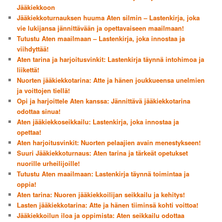
Jääkiekkoon
Jääkiekkoturnauksen huuma Aten silmin – Lastenkirja, joka
vie lukijansa jännittävään ja opettavaiseen maailmaan!
Tutustu Aten maailmaan – Lastenkirja, joka innostaa ja
viihdyttää!
Aten tarina ja harjoitusvinkit: Lastenkirja täynnä intohimoa ja
liikettä!
Nuorten jääkiekkotarina: Atte ja hänen joukkueensa unelmien
ja voittojen tiellä!
Opi ja harjoittele Aten kanssa: Jännittävä jääkiekkotarina
odottaa sinua!
Aten jääkiekkoseikkailu: Lastenkirja, joka innostaa ja
opettaa!
Aten harjoitusvinkit: Nuorten pelaajien avain menestykseen!
Suuri Jääkiekkoturnaus: Aten tarina ja tärkeät opetukset
nuorille urheilijoille!
Tutustu Aten maailmaan: Lastenkirja täynnä toimintaa ja
oppia!
Aten tarina: Nuoren jääkiekkoilijan seikkailu ja kehitys!
Lasten jääkiekkotarina: Atte ja hänen tiiminsä kohti voittoa!
Jääkiekkoilun iloa ja oppimista: Aten seikkailu odottaa