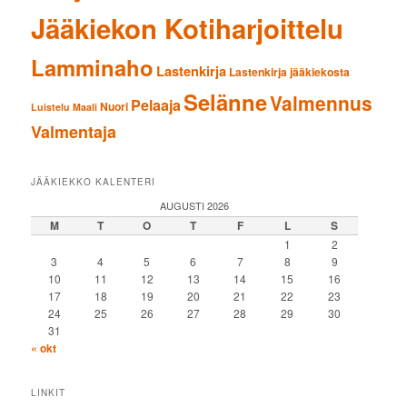
Jääkiekon Kotiharjoittelu
Lamminaho
Lastenkirja
Lastenkirja jääkiekosta
Selänne
Valmennus
Pelaaja
Nuori
Luistelu
Maali
Valmentaja
JÄÄKIEKKO KALENTERI
AUGUSTI 2026
M
T
O
T
F
L
S
1
2
3
4
5
6
7
8
9
10
11
12
13
14
15
16
17
18
19
20
21
22
23
24
25
26
27
28
29
30
31
« okt
LINKIT