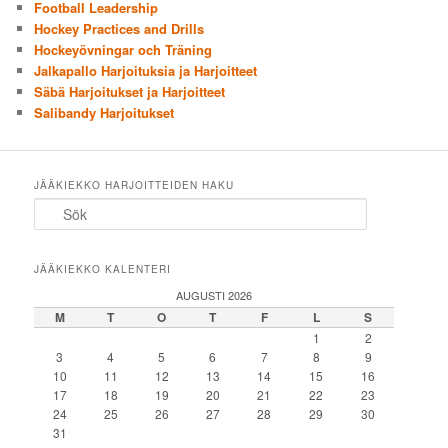
Football Leadership
Hockey Practices and Drills
Hockeyövningar och Träning
Jalkapallo Harjoituksia ja Harjoitteet
Säbä Harjoitukset ja Harjoitteet
Salibandy Harjoitukset
JÄÄKIEKKO HARJOITTEIDEN HAKU
Sök
JÄÄKIEKKO KALENTERI
AUGUSTI 2026
M
T
O
T
F
L
S
1
2
3
4
5
6
7
8
9
10
11
12
13
14
15
16
17
18
19
20
21
22
23
24
25
26
27
28
29
30
31