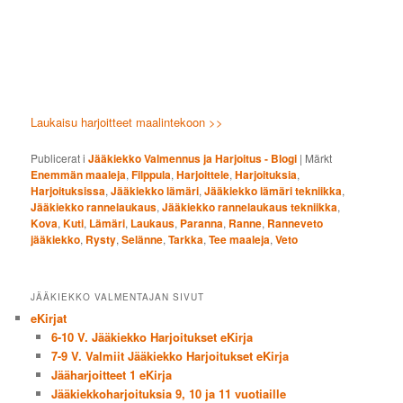
Laukaisu harjoitteet maalintekoon >>
Publicerat i
Jääkiekko Valmennus ja Harjoitus - Blogi
|
Märkt
Enemmän maaleja
,
Filppula
,
Harjoittele
,
Harjoituksia
,
Harjoituksissa
,
Jääkiekko lämäri
,
Jääkiekko lämäri tekniikka
,
Jääkiekko rannelaukaus
,
Jääkiekko rannelaukaus tekniikka
,
Kova
,
Kuti
,
Lämäri
,
Laukaus
,
Paranna
,
Ranne
,
Ranneveto
jääkiekko
,
Rysty
,
Selänne
,
Tarkka
,
Tee maaleja
,
Veto
JÄÄKIEKKO VALMENTAJAN SIVUT
eKirjat
6-10 V. Jääkiekko Harjoitukset eKirja
7-9 V. Valmiit Jääkiekko Harjoitukset eKirja
Jääharjoitteet 1 eKirja
Jääkiekkoharjoituksia 9, 10 ja 11 vuotiaille