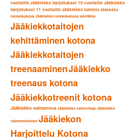
vuotiaille
Jääkiekko harjoitukset 10 vuotiaille
Jääkiekko
harjoitukset 11 vuotiaille
Jääkiekko luistelu
Jääkiekko
rannelaukaus
Jääkiekko rannelaukaus tekniikka
Jääkiekkotaitojen
kehittäminen kotona
Jääkiekkotaitojen
treenaaminen
Jääkiekko
treenaus kotona
Jääkiekkotreenit kotona
Jääkiekko valmennus
Jääkiekko valmentaja
Jääkiekko
Jääkiekon
valmentaminen
Harjoittelu Kotona