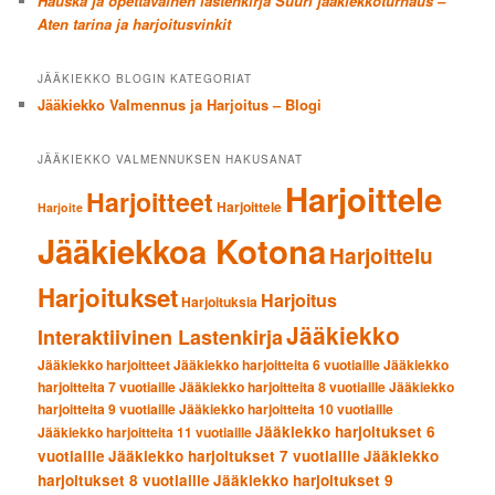
Hauska ja opettavainen lastenkirja Suuri jääkiekkoturnaus –
Aten tarina ja harjoitusvinkit
JÄÄKIEKKO BLOGIN KATEGORIAT
Jääkiekko Valmennus ja Harjoitus – Blogi
JÄÄKIEKKO VALMENNUKSEN HAKUSANAT
Harjoittele
Harjoitteet
Harjoittele
Harjoite
Jääkiekkoa Kotona
Harjoittelu
Harjoitukset
Harjoitus
Harjoituksia
Jääkiekko
Interaktiivinen Lastenkirja
Jääkiekko harjoitteet
Jääkiekko harjoitteita 6 vuotiaille
Jääkiekko
harjoitteita 7 vuotiaille
Jääkiekko harjoitteita 8 vuotiaille
Jääkiekko
harjoitteita 9 vuotiaille
Jääkiekko harjoitteita 10 vuotiaille
Jääkiekko harjoitukset 6
Jääkiekko harjoitteita 11 vuotiaille
vuotiaille
Jääkiekko harjoitukset 7 vuotiaille
Jääkiekko
harjoitukset 8 vuotiaille
Jääkiekko harjoitukset 9