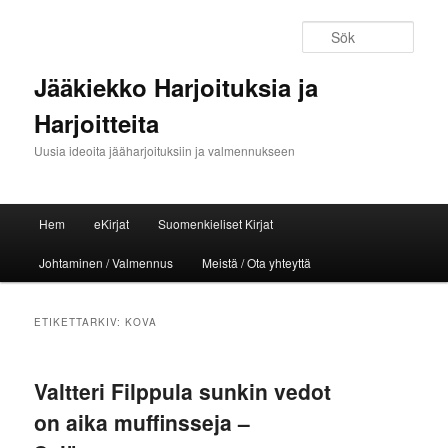
Sök
Jääkiekko Harjoituksia ja
Harjoitteita
Uusia ideoita jääharjoituksiin ja valmennukseen
Huvudmeny
Hem
eKirjat
Suomenkieliset Kirjat
Hoppa till huvudinnehåll
Hoppa till sekundärt innehåll
Johtaminen / Valmennus
Meistä / Ota yhteyttä
ETIKETTARKIV:
KOVA
Valtteri Filppula sunkin vedot
on aika muffinsseja –