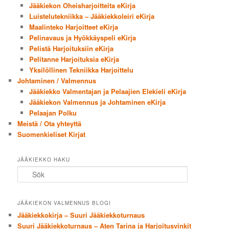
Jääkiekon Oheisharjoitteita eKirja
Luistelutekniikka – Jääkiekkoleiri eKirja
Maalinteko Harjoitteet eKirja
Pelinavaus ja Hyökkäyspeli eKirja
Pelistä Harjoituksiin eKirja
Pelitanne Harjoituksia eKirja
Yksilöllinen Tekniikka Harjoittelu
Johtaminen / Valmennus
Jääkiekko Valmentajan ja Pelaajien Elekieli eKirja
Jääkiekon Valmennus ja Johtaminen eKirja
Pelaajan Polku
Meistä / Ota yhteyttä
Suomenkieliset Kirjat
JÄÄKIEKKO HAKU
Sök
JÄÄKIEKON VALMENNUS BLOGI
Jääkiekkokirja – Suuri Jääkiekkoturnaus
Suuri Jääkiekkoturnaus – Aten Tarina ja Harjoitusvinkit