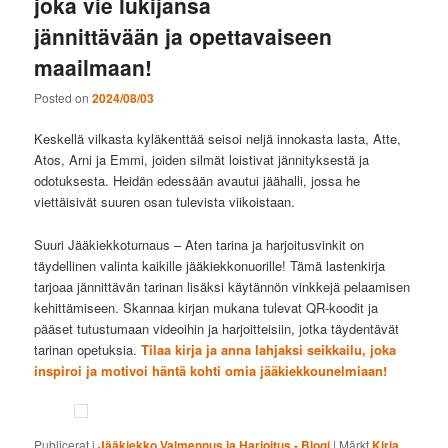
joka vie lukijansa
jännittävään ja opettavaiseen
maailmaan!
Posted on
2024/08/03
Keskellä vilkasta kyläkenttää seisoi neljä innokasta lasta, Atte,
Atos, Arni ja Emmi, joiden silmät loistivat jännityksestä ja
odotuksesta. Heidän edessään avautui jäähalli, jossa he
viettäisivät suuren osan tulevista viikoistaan.
Suuri Jääkiekkoturnaus – Aten tarina ja harjoitusvinkit on
täydellinen valinta kaikille jääkiekkonuorille! Tämä lastenkirja
tarjoaa jännittävän tarinan lisäksi käytännön vinkkejä pelaamisen
kehittämiseen. Skannaa kirjan mukana tulevat QR-koodit ja
pääset tutustumaan videoihin ja harjoitteisiin, jotka täydentävät
tarinan opetuksia.
Tilaa kirja ja anna lahjaksi seikkailu, joka
inspiroi ja motivoi häntä kohti omia jääkiekkounelmiaan!
Publicerat i
Jääkiekko Valmennus ja Harjoitus - Blogi
|
Märkt
Kirja