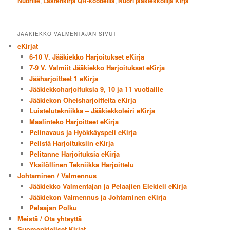
Nuorille
,
Lastenkirja QR-koodeilla
,
Nuori jääkiekkoilija Kirja
JÄÄKIEKKO VALMENTAJAN SIVUT
eKirjat
6-10 V. Jääkiekko Harjoitukset eKirja
7-9 V. Valmiit Jääkiekko Harjoitukset eKirja
Jääharjoitteet 1 eKirja
Jääkiekkoharjoituksia 9, 10 ja 11 vuotiaille
Jääkiekon Oheisharjoitteita eKirja
Luistelutekniikka – Jääkiekkoleiri eKirja
Maalinteko Harjoitteet eKirja
Pelinavaus ja Hyökkäyspeli eKirja
Pelistä Harjoituksiin eKirja
Pelitanne Harjoituksia eKirja
Yksilöllinen Tekniikka Harjoittelu
Johtaminen / Valmennus
Jääkiekko Valmentajan ja Pelaajien Elekieli eKirja
Jääkiekon Valmennus ja Johtaminen eKirja
Pelaajan Polku
Meistä / Ota yhteyttä
Suomenkieliset Kirjat