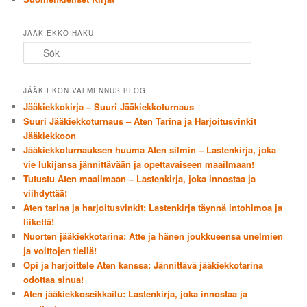
JÄÄKIEKKO HAKU
Sök
JÄÄKIEKON VALMENNUS BLOGI
Jääkiekkokirja – Suuri Jääkiekkoturnaus
Suuri Jääkiekkoturnaus – Aten Tarina ja Harjoitusvinkit
Jääkiekkoon
Jääkiekkoturnauksen huuma Aten silmin – Lastenkirja, joka
vie lukijansa jännittävään ja opettavaiseen maailmaan!
Tutustu Aten maailmaan – Lastenkirja, joka innostaa ja
viihdyttää!
Aten tarina ja harjoitusvinkit: Lastenkirja täynnä intohimoa ja
liikettä!
Nuorten jääkiekkotarina: Atte ja hänen joukkueensa unelmien
ja voittojen tiellä!
Opi ja harjoittele Aten kanssa: Jännittävä jääkiekkotarina
odottaa sinua!
Aten jääkiekkoseikkailu: Lastenkirja, joka innostaa ja