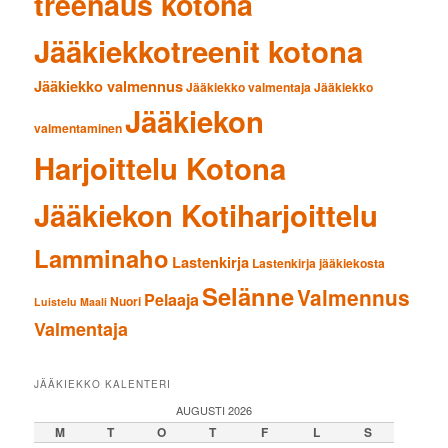
treenaus kotona
Jääkiekkotreenit kotona
Jääkiekko valmennus
Jääkiekko valmentaja
Jääkiekko
Jääkiekon
valmentaminen
Harjoittelu Kotona
Jääkiekon Kotiharjoittelu
Lamminaho
Lastenkirja
Lastenkirja jääkiekosta
Selänne
Valmennus
Pelaaja
Nuori
Luistelu
Maali
Valmentaja
JÄÄKIEKKO KALENTERI
AUGUSTI 2026
M
T
O
T
F
L
S