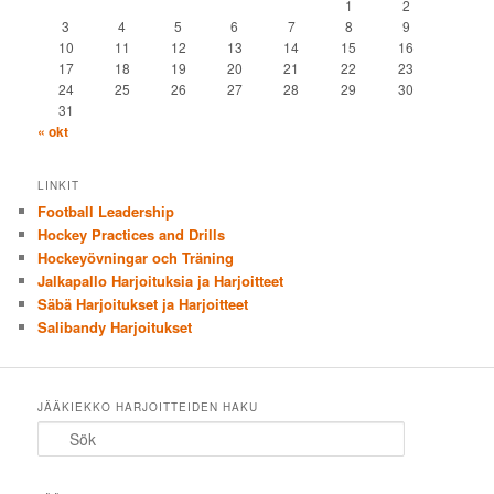
1
2
3
4
5
6
7
8
9
10
11
12
13
14
15
16
17
18
19
20
21
22
23
24
25
26
27
28
29
30
31
« okt
LINKIT
Football Leadership
Hockey Practices and Drills
Hockeyövningar och Träning
Jalkapallo Harjoituksia ja Harjoitteet
Säbä Harjoitukset ja Harjoitteet
Salibandy Harjoitukset
JÄÄKIEKKO HARJOITTEIDEN HAKU
Sök