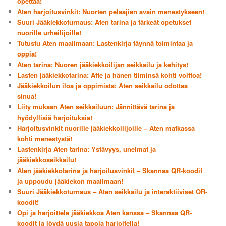
opettaa!
Aten harjoitusvinkit: Nuorten pelaajien avain menestykseen!
Suuri Jääkiekkoturnaus: Aten tarina ja tärkeät opetukset
nuorille urheilijoille!
Tutustu Aten maailmaan: Lastenkirja täynnä toimintaa ja
oppia!
Aten tarina: Nuoren jääkiekkoilijan seikkailu ja kehitys!
Lasten jääkiekkotarina: Atte ja hänen tiiminsä kohti voittoa!
Jääkiekkoilun iloa ja oppimista: Aten seikkailu odottaa
sinua!
Liity mukaan Aten seikkailuun: Jännittävä tarina ja
hyödyllisiä harjoituksia!
Harjoitusvinkit nuorille jääkiekkoilijoille – Aten matkassa
kohti menestystä!
Lastenkirja Aten tarina: Ystävyys, unelmat ja
jääkiekkoseikkailu!
Aten jääkiekkotarina ja harjoitusvinkit – Skannaa QR-koodit
ja uppoudu jääkiekon maailmaan!
Suuri Jääkiekkoturnaus – Aten seikkailu ja interaktiiviset QR-
koodit!
Opi ja harjoittele jääkiekkoa Aten kanssa – Skannaa QR-
koodit ja löydä uusia tapoja harjoitella!