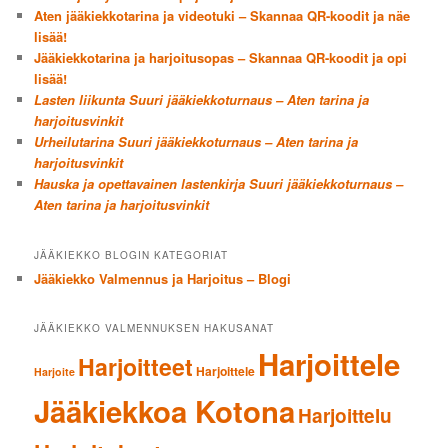
Aten jääkiekkotarina ja videotuki – Skannaa QR-koodit ja näe
lisää!
Jääkiekkotarina ja harjoitusopas – Skannaa QR-koodit ja opi
lisää!
Lasten liikunta Suuri jääkiekkoturnaus – Aten tarina ja
harjoitusvinkit
Urheilutarina Suuri jääkiekkoturnaus – Aten tarina ja
harjoitusvinkit
Hauska ja opettavainen lastenkirja Suuri jääkiekkoturnaus –
Aten tarina ja harjoitusvinkit
JÄÄKIEKKO BLOGIN KATEGORIAT
Jääkiekko Valmennus ja Harjoitus – Blogi
JÄÄKIEKKO VALMENNUKSEN HAKUSANAT
Harjoittele
Harjoitteet
Harjoittele
Harjoite
Jääkiekkoa Kotona
Harjoittelu