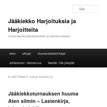
Sök
Jääkiekko Harjoituksia ja
Harjoitteita
Uusia ideoita jääharjoituksiin ja valmennukseen
Huvudmeny
Hem
eKirjat
Suomenkieliset Kirjat
Hoppa till huvudinnehåll
Hoppa till sekundärt innehåll
Johtaminen / Valmennus
Meistä / Ota yhteyttä
ETIKETTARKIV:
KIRJA NUORILLE
Jääkiekkoturnauksen huuma
Aten silmin – Lastenkirja,