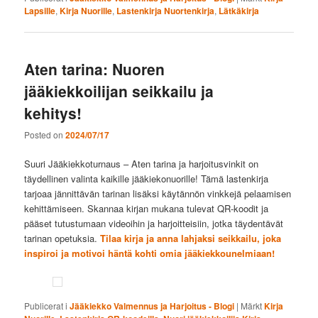
Lapsille
,
Kirja Nuorille
,
Lastenkirja Nuortenkirja
,
Lätkäkirja
Aten tarina: Nuoren
jääkiekkoilijan seikkailu ja
kehitys!
Posted on
2024/07/17
Suuri Jääkiekkoturnaus – Aten tarina ja harjoitusvinkit on
täydellinen valinta kaikille jääkiekonuorille! Tämä lastenkirja
tarjoaa jännittävän tarinan lisäksi käytännön vinkkejä pelaamisen
kehittämiseen. Skannaa kirjan mukana tulevat QR-koodit ja
pääset tutustumaan videoihin ja harjoitteisiin, jotka täydentävät
tarinan opetuksia.
Tilaa kirja ja anna lahjaksi seikkailu, joka
inspiroi ja motivoi häntä kohti omia jääkiekkounelmiaan!
Publicerat i
Jääkiekko Valmennus ja Harjoitus - Blogi
|
Märkt
Kirja