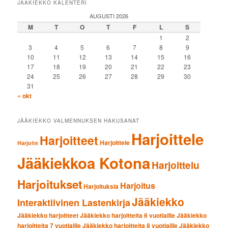
JÄÄKIEKKO KALENTERI
AUGUSTI 2026
M
T
O
T
F
L
S
1
2
3
4
5
6
7
8
9
10
11
12
13
14
15
16
17
18
19
20
21
22
23
24
25
26
27
28
29
30
31
« okt
JÄÄKIEKKO VALMENNUKSEN HAKUSANAT
Harjoittele
Harjoitteet
Harjoittele
Harjoite
Jääkiekkoa Kotona
Harjoittelu
Harjoitukset
Harjoitus
Harjoituksia
Jääkiekko
Interaktiivinen Lastenkirja
Jääkiekko harjoitteet
Jääkiekko harjoitteita 6 vuotiaille
Jääkiekko
harjoitteita 7 vuotiaille
Jääkiekko harjoitteita 8 vuotiaille
Jääkiekko