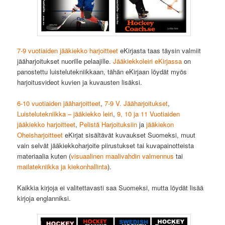
7-9 vuotiaiden jääkiekko harjoitteet
eKirjasta taas täysin valmiit
jääharjoitukset nuorille pelaajille.
Jääkiekkoleiri eKirjassa
on
panostettu luistelutekniikkaan, tähän eKirjaan löydät myös
harjoitusvideot kuvien ja kuvausten lisäksi.
6-10 vuotiaiden jääharjoitteet
,
7-9 V. Jääharjoitukset
,
Luistelutekniikka – jääkiekko leiri
,
9, 10 ja 11 Vuotiaiden
jääkiekko harjoitteet
,
Pelistä Harjoituksiin
ja
jääkiekon
Oheisharjoitteet
eKirjat sisältävät kuvaukset Suomeksi, muut
vain selvät jääkiekkoharjoite piirustukset tai kuvapainotteista
materiaalia kuten (
visuaalinen maalivahdin valmennus
tai
mailatekniikka ja kiekonhallinta
).
Kaikkia kirjoja ei valitettavasti saa Suomeksi, mutta löydät lisää
kirjoja englanniksi.