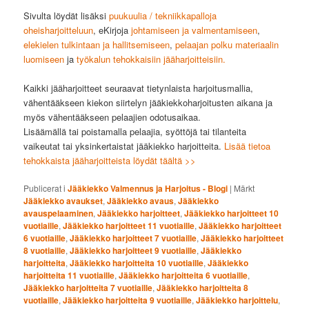
Sivulta löydät lisäksi
puukuulia / tekniikkapalloja
oheisharjoitteluun
, eKirjoja
johtamiseen ja valmentamiseen
,
elekielen tulkintaan ja hallitsemiseen
,
pelaajan polku materiaalin
luomiseen
ja
työkalun tehokkaisiin jääharjoitteisiin.
Kaikki jääharjoitteet seuraavat tietynlaista harjoitusmallia,
vähentääkseen kiekon siirtelyn jääkiekkoharjoitusten aikana ja
myös vähentääkseen pelaajien odotusaikaa.
Lisäämällä tai poistamalla pelaajia, syöttöjä tai tilanteita
vaikeutat tai yksinkertaistat jääkiekko harjoitteita.
Lisää tietoa
tehokkaista jääharjoitteista löydät täältä >>
Publicerat i
Jääkiekko Valmennus ja Harjoitus - Blogi
|
Märkt
Jääkiekko avaukset
,
Jääkiekko avaus
,
Jääkiekko
avauspelaaminen
,
Jääkiekko harjoitteet
,
Jääkiekko harjoitteet 10
vuotiaille
,
Jääkiekko harjoitteet 11 vuotiaille
,
Jääkiekko harjoitteet
6 vuotiaille
,
Jääkiekko harjoitteet 7 vuotiaille
,
Jääkiekko harjoitteet
8 vuotiaille
,
Jääkiekko harjoitteet 9 vuotiaille
,
Jääkiekko
harjoitteita
,
Jääkiekko harjoitteita 10 vuotiaille
,
Jääkiekko
harjoitteita 11 vuotiaille
,
Jääkiekko harjoitteita 6 vuotiaille
,
Jääkiekko harjoitteita 7 vuotiaille
,
Jääkiekko harjoitteita 8
vuotiaille
,
Jääkiekko harjoitteita 9 vuotiaille
,
Jääkiekko harjoittelu
,