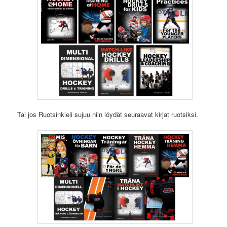
Tai jos Ruotsinkieli sujuu niin löydät seuraavat kirjat ruotsiksi.