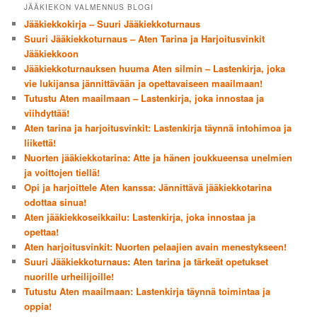
JÄÄKIEKON VALMENNUS BLOGI
Jääkiekkokirja – Suuri Jääkiekkoturnaus
Suuri Jääkiekkoturnaus – Aten Tarina ja Harjoitusvinkit
Jääkiekkoon
Jääkiekkoturnauksen huuma Aten silmin – Lastenkirja, joka
vie lukijansa jännittävään ja opettavaiseen maailmaan!
Tutustu Aten maailmaan – Lastenkirja, joka innostaa ja
viihdyttää!
Aten tarina ja harjoitusvinkit: Lastenkirja täynnä intohimoa ja
liikettä!
Nuorten jääkiekkotarina: Atte ja hänen joukkueensa unelmien
ja voittojen tiellä!
Opi ja harjoittele Aten kanssa: Jännittävä jääkiekkotarina
odottaa sinua!
Aten jääkiekkoseikkailu: Lastenkirja, joka innostaa ja
opettaa!
Aten harjoitusvinkit: Nuorten pelaajien avain menestykseen!
Suuri Jääkiekkoturnaus: Aten tarina ja tärkeät opetukset
nuorille urheilijoille!
Tutustu Aten maailmaan: Lastenkirja täynnä toimintaa ja
oppia!