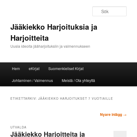
Sök
Jääkiekko Harjoituksia ja
Harjoitteita
Uusia ideoita jääharjoituksiin ja valmennukseen
Huvudmeny
Hem
eKirjat
Suomenkieliset Kirjat
Hoppa till huvudinnehåll
Hoppa till sekundärt innehåll
Johtaminen / Valmennus
Meistä / Ota yhteyttä
ETIKETTARKIV:
JÄÄKIEKKO HARJOITUKSET 7 VUOTIAILLE
Inläggsnavigering
Nyare inlägg
→
UTVALDA
Jääkiekko Harjoitteita ja