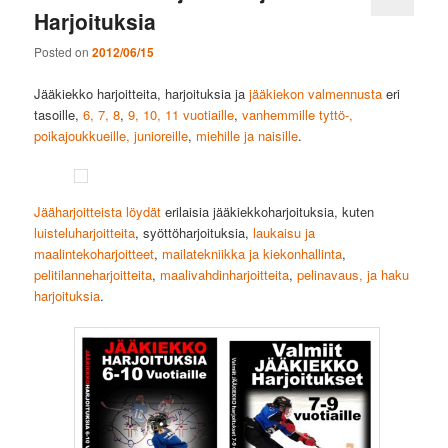
Harjoituksia
Posted on
2012/06/15
Jääkiekko harjoitteita, harjoituksia ja
jääkiekon valmennusta
eri
tasoille,
6, 7, 8
,
9, 10, 11 vuotiaille
,
vanhemmille tyttö-,
poikajoukkueille, junioreille
,
miehille ja naisille
.
Jääharjoitteista löydät
erilaisia jääkiekkoharjoituksia, kuten
luisteluharjoitteita
, syöttöharjoituksia,
laukaisu ja
maalintekoharjoitteet
,
mailatekniikka ja kiekonhallinta
,
pelitilanneharjoitteita
,
maalivahdinharjoitteita
,
pelinavaus, ja haku
harjoituksia
.