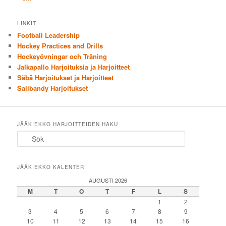
LINKIT
Football Leadership
Hockey Practices and Drills
Hockeyövningar och Träning
Jalkapallo Harjoituksia ja Harjoitteet
Säbä Harjoitukset ja Harjoitteet
Salibandy Harjoitukset
JÄÄKIEKKO HARJOITTEIDEN HAKU
Sök
JÄÄKIEKKO KALENTERI
AUGUSTI 2026
M
T
O
T
F
L
S
1
2
3
4
5
6
7
8
9
10
11
12
13
14
15
16