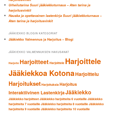
Urheilutarina Suuri jääkiekkoturnaus – Aten tarina ja
harjoitusvinkit
Hauska ja opettavainen lastenkirja Suuri jääkiekkoturnaus –
Aten tarina ja harjoitusvinkit
JÄÄKIEKKO BLOGIN KATEGORIAT
Jääkiekko Valmennus ja Harjoitus – Blogi
JÄÄKIEKKO VALMENNUKSEN HAKUSANAT
Harjoittele
Harjoitteet
Harjoittele
Harjoite
Jääkiekkoa Kotona
Harjoittelu
Harjoitukset
Harjoitus
Harjoituksia
Jääkiekko
Interaktiivinen Lastenkirja
Jääkiekko harjoitteet
Jääkiekko harjoitteita 6 vuotiaille
Jääkiekko
harjoitteita 7 vuotiaille
Jääkiekko harjoitteita 8 vuotiaille
Jääkiekko
harjoitteita 9 vuotiaille
Jääkiekko harjoitteita 10 vuotiaille