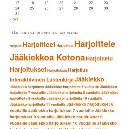
17
18
19
20
21
22
23
24
25
26
27
28
29
30
31
« okt
JÄÄKIEKKO VALMENNUKSEN HAKUSANAT
Harjoittele
Harjoitteet
Harjoittele
Harjoite
Jääkiekkoa Kotona
Harjoittelu
Harjoitukset
Harjoitus
Harjoituksia
Jääkiekko
Interaktiivinen Lastenkirja
Jääkiekko harjoitteet
Jääkiekko harjoitteita 6 vuotiaille
Jääkiekko
harjoitteita 7 vuotiaille
Jääkiekko harjoitteita 8 vuotiaille
Jääkiekko
harjoitteita 9 vuotiaille
Jääkiekko harjoitteita 10 vuotiaille
Jääkiekko harjoitukset 6
Jääkiekko harjoitteita 11 vuotiaille
vuotiaille
Jääkiekko harjoitukset 7 vuotiaille
Jääkiekko
harjoitukset 8 vuotiaille
Jääkiekko harjoitukset 9
vuotiaille
Jääkiekko harjoitukset 10 vuotiaille
Jääkiekko