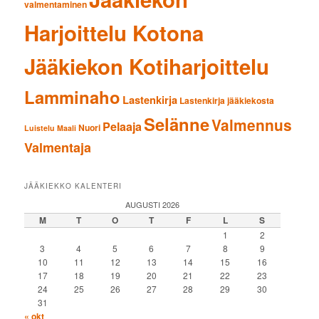
valmentaminen
Harjoittelu Kotona
Jääkiekon Kotiharjoittelu
Lamminaho
Lastenkirja
Lastenkirja jääkiekosta
Selänne
Valmennus
Pelaaja
Nuori
Luistelu
Maali
Valmentaja
JÄÄKIEKKO KALENTERI
AUGUSTI 2026
M
T
O
T
F
L
S
1
2
3
4
5
6
7
8
9
10
11
12
13
14
15
16
17
18
19
20
21
22
23
24
25
26
27
28
29
30
31
« okt