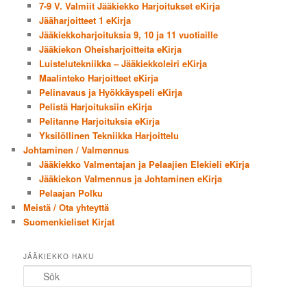
7-9 V. Valmiit Jääkiekko Harjoitukset eKirja
Jääharjoitteet 1 eKirja
Jääkiekkoharjoituksia 9, 10 ja 11 vuotiaille
Jääkiekon Oheisharjoitteita eKirja
Luistelutekniikka – Jääkiekkoleiri eKirja
Maalinteko Harjoitteet eKirja
Pelinavaus ja Hyökkäyspeli eKirja
Pelistä Harjoituksiin eKirja
Pelitanne Harjoituksia eKirja
Yksilöllinen Tekniikka Harjoittelu
Johtaminen / Valmennus
Jääkiekko Valmentajan ja Pelaajien Elekieli eKirja
Jääkiekon Valmennus ja Johtaminen eKirja
Pelaajan Polku
Meistä / Ota yhteyttä
Suomenkieliset Kirjat
JÄÄKIEKKO HAKU
Sök