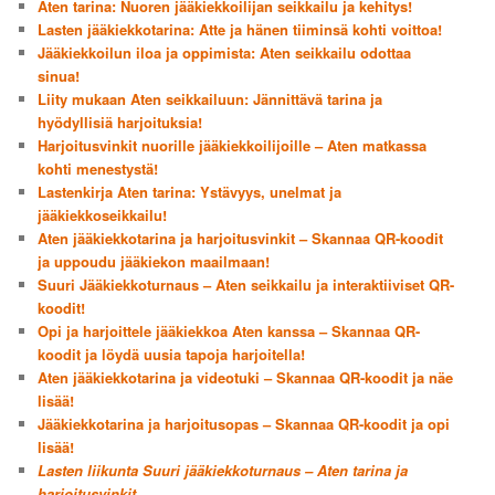
Aten tarina: Nuoren jääkiekkoilijan seikkailu ja kehitys!
Lasten jääkiekkotarina: Atte ja hänen tiiminsä kohti voittoa!
Jääkiekkoilun iloa ja oppimista: Aten seikkailu odottaa
sinua!
Liity mukaan Aten seikkailuun: Jännittävä tarina ja
hyödyllisiä harjoituksia!
Harjoitusvinkit nuorille jääkiekkoilijoille – Aten matkassa
kohti menestystä!
Lastenkirja Aten tarina: Ystävyys, unelmat ja
jääkiekkoseikkailu!
Aten jääkiekkotarina ja harjoitusvinkit – Skannaa QR-koodit
ja uppoudu jääkiekon maailmaan!
Suuri Jääkiekkoturnaus – Aten seikkailu ja interaktiiviset QR-
koodit!
Opi ja harjoittele jääkiekkoa Aten kanssa – Skannaa QR-
koodit ja löydä uusia tapoja harjoitella!
Aten jääkiekkotarina ja videotuki – Skannaa QR-koodit ja näe
lisää!
Jääkiekkotarina ja harjoitusopas – Skannaa QR-koodit ja opi
lisää!
Lasten liikunta Suuri jääkiekkoturnaus – Aten tarina ja
harjoitusvinkit